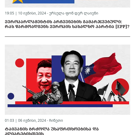
19:05 | 10 ივნისი, 2024 -
ურსულა ფონ დერ ლაიენი
ᲔᲕᲠᲝᲞᲐᲠᲚᲐᲛᲔᲜᲢᲘᲡ ᲐᲠᲩᲔᲕᲜᲔᲑᲘᲡ ᲒᲐᲛᲐᲠᲯᲕᲔᲑᲣᲚᲘ:
ᲠᲐᲡ ᲬᲐᲠᲛᲝᲐᲓᲒᲔᲜᲡ ᲔᲕᲠᲝᲞᲘᲡ ᲡᲐᲮᲐᲚᲮᲝ ᲞᲐᲠᲢᲘᲐ [EPP]?
01:03 | 06 ივნისი, 2024 -
ჩინეთი
ᲢᲐᲘᲕᲐᲜᲘᲡ ᲑᲠᲫᲝᲚᲐ ᲣᲡᲐᲤᲠᲗᲮᲝᲔᲑᲘᲡᲐ ᲓᲐ
ᲐᲦᲘᲐᲠᲔᲑᲘᲡᲗᲕᲘᲡ