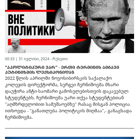
00:33 | 31 ივლისი, 2024 -
რუსეთი
"ᲐᲞᲝᲚᲘᲢᲘᲙᲣᲠᲘ ᲕᲐᲠ" - ᲔᲠᲗᲘ ᲢᲔᲠᲛᲘᲜᲘᲡ ᲐᲛᲑᲐᲕᲘ
ᲞᲣᲢᲘᲜᲘᲖᲛᲘᲡ ᲚᲔᲥᲡᲘᲙᲝᲜᲘᲓᲐᲜ
2022 წლის აპრილში ნოვოსიბირსკის საქალაქო
კოლეჯის დირექტორმა, სერგეი ჩერნიშოვმა მხარი
დაუჭირა ანტი-საომარი გამოსვლებისთვის დაკავებულ
სტუდენტებს. ჩერნიშოვმა უარი თქვა სტუდენტებთან
"აღმზრდელობით სამუშაოებზე" რასაც მისგან პოლიცია
ითხოვდა - "განათლება პოლიტიკის მიღმაა",- განაცხადა
ჩერნიშოვმა.