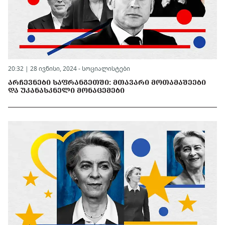
20:32 | 28 ივნისი, 2024 -
სოციალისტები
ᲐᲠᲩᲔᲕᲜᲔᲑᲘ ᲡᲐᲤᲠᲐᲜᲒᲔᲗᲨᲘ: ᲛᲗᲐᲕᲐᲠᲘ ᲛᲝᲗᲐᲛᲐᲨᲔᲔᲑᲘ
ᲓᲐ ᲣᲙᲐᲜᲐᲡᲙᲜᲔᲚᲘ ᲛᲝᲜᲐᲪᲔᲛᲔᲑᲘ