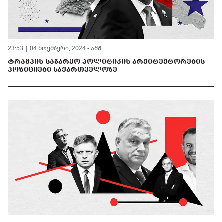
23:53 | 04 ნოემბერი, 2024 -
აშშ
ᲢᲠᲐᲛᲞᲘᲡ ᲡᲐᲒᲐᲠᲔᲝ ᲞᲝᲚᲘᲢᲘᲙᲘᲡ ᲐᲠᲥᲘᲢᲔᲥᲢᲝᲠᲔᲑᲘᲡ
ᲞᲝᲖᲘᲪᲘᲔᲑᲘ ᲡᲐᲥᲐᲠᲗᲕᲔᲚᲝᲖᲔ