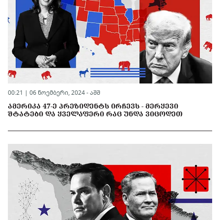
00:21 | 06 ნოემბერი, 2024 -
აშშ
ᲐᲛᲔᲠᲘᲙᲐ 47-Ე ᲞᲠᲔᲖᲘᲓᲔᲜᲢᲡ ᲘᲠᲩᲔᲕᲡ - ᲛᲔᲠᲧᲔᲕᲘ
ᲨᲢᲐᲢᲔᲑᲘ ᲓᲐ ᲧᲕᲔᲚᲐᲤᲔᲠᲘ ᲠᲐᲪ ᲣᲜᲓᲐ ᲕᲘᲪᲝᲓᲔᲗ