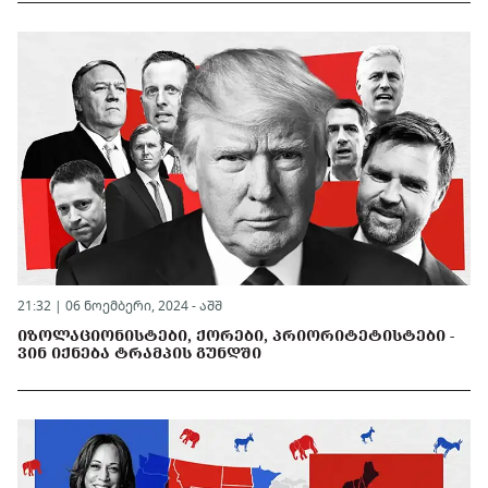
21:32 | 06 ნოემბერი, 2024 -
აშშ
ᲘᲖᲝᲚᲐᲪᲘᲝᲜᲘᲡᲢᲔᲑᲘ, ᲥᲝᲠᲔᲑᲘ, ᲞᲠᲘᲝᲠᲘᲢᲔᲢᲘᲡᲢᲔᲑᲘ -
ᲕᲘᲜ ᲘᲥᲜᲔᲑᲐ ᲢᲠᲐᲛᲞᲘᲡ ᲒᲣᲜᲓᲨᲘ