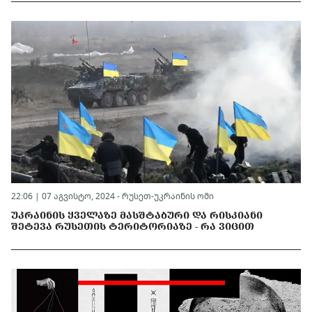
22:06 | 07 აგვისტო, 2024 -
რუსეთ-უკრაინის ომი
ᲣᲙᲠᲐᲘᲜᲘᲡ ᲧᲕᲔᲚᲐᲖᲔ ᲛᲐᲡᲨᲢᲐᲑᲣᲠᲘ ᲓᲐ ᲠᲘᲡᲙᲘᲐᲜᲘ
ᲨᲔᲢᲔᲕᲐ ᲠᲣᲡᲔᲗᲘᲡ ᲢᲔᲠᲘᲢᲝᲠᲘᲐᲖᲔ - ᲠᲐ ᲕᲘᲪᲘᲗ