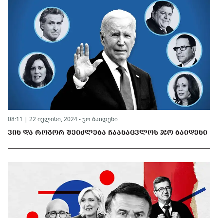
08:11 | 22 ივლისი, 2024 -
ჯო ბაიდენი
ᲕᲘᲜ ᲓᲐ ᲠᲝᲒᲝᲠ ᲨᲔᲘᲫᲚᲔᲑᲐ ᲩᲐᲐᲜᲐᲪᲕᲚᲝᲡ ᲯᲝ ᲑᲐᲘᲓᲔᲜᲘ