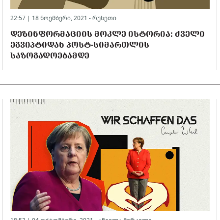
22:57 | 18 ნოემბერი, 2021 -
რუსეთი
ᲓᲔᲖᲘᲜᲤᲝᲠᲛᲐᲪᲘᲘᲡ ᲛᲝᲙᲚᲔ ᲘᲡᲢᲝᲠᲘᲐ: ᲫᲕᲔᲚᲘ
ᲔᲒᲕᲘᲞᲢᲘᲓᲐᲜ ᲞᲝᲡᲢ-ᲡᲘᲛᲐᲠᲗᲚᲘᲡ
ᲡᲐᲖᲝᲒᲐᲓᲝᲔᲑᲐᲛᲓᲔ