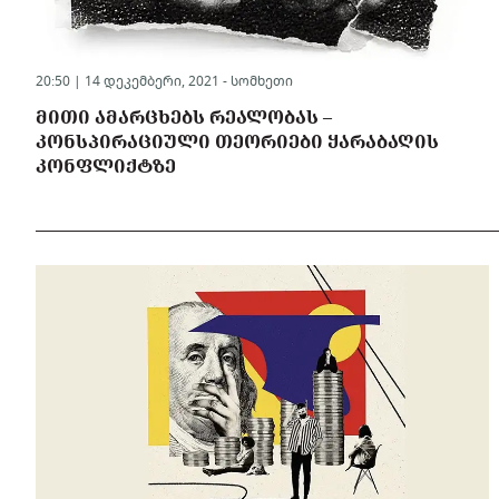
20:50 | 14 დეკემბერი, 2021 -
სომხეთი
ᲛᲘᲗᲘ ᲐᲛᲐᲠᲪᲮᲔᲑᲡ ᲠᲔᲐᲚᲝᲑᲐᲡ –
ᲙᲝᲜᲡᲞᲘᲠᲐᲪᲘᲣᲚᲘ ᲗᲔᲝᲠᲘᲔᲑᲘ ᲧᲐᲠᲐᲑᲐᲦᲘᲡ
ᲙᲝᲜᲤᲚᲘᲥᲢᲖᲔ