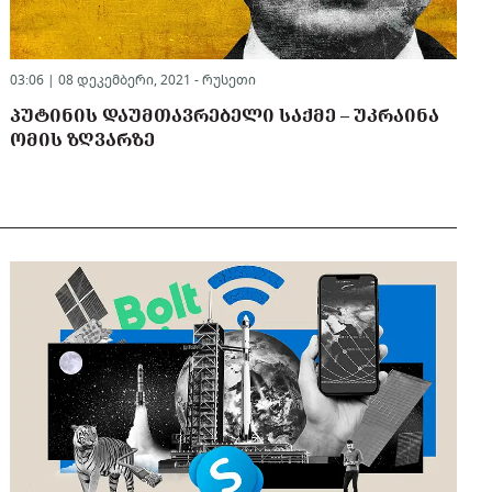
03:06 | 08 დეკემბერი, 2021 -
რუსეთი
ᲞᲣᲢᲘᲜᲘᲡ ᲓᲐᲣᲛᲗᲐᲕᲠᲔᲑᲔᲚᲘ ᲡᲐᲥᲛᲔ – ᲣᲙᲠᲐᲘᲜᲐ
ᲝᲛᲘᲡ ᲖᲦᲕᲐᲠᲖᲔ