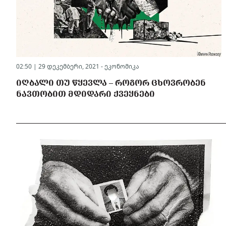
02:50 | 29 დეკემბერი, 2021 -
ეკონომიკა
ᲘᲦᲑᲐᲚᲘ ᲗᲣ ᲬᲧᲔᲕᲚᲐ – ᲠᲝᲒᲝᲠ ᲪᲮᲝᲕᲠᲝᲑᲔᲜ
ᲜᲐᲕᲗᲝᲑᲘᲗ ᲛᲓᲘᲓᲐᲠᲘ ᲥᲕᲔᲧᲜᲔᲑᲘ