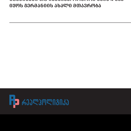
ᲘᲧᲝᲡ ᲒᲔᲠᲛᲐᲜᲘᲘᲡ ᲐᲮᲐᲚᲘ ᲛᲗᲐᲕᲠᲝᲑᲐ