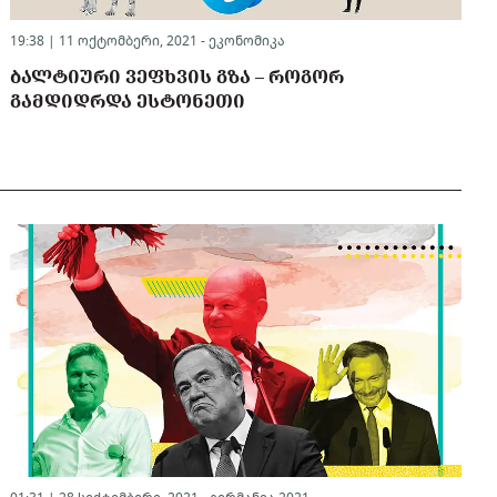
19:38 | 11 ოქტომბერი, 2021 -
ეკონომიკა
ᲑᲐᲚᲢᲘᲣᲠᲘ ᲕᲔᲤᲮᲕᲘᲡ ᲒᲖᲐ – ᲠᲝᲒᲝᲠ
ᲒᲐᲛᲓᲘᲓᲠᲓᲐ ᲔᲡᲢᲝᲜᲔᲗᲘ