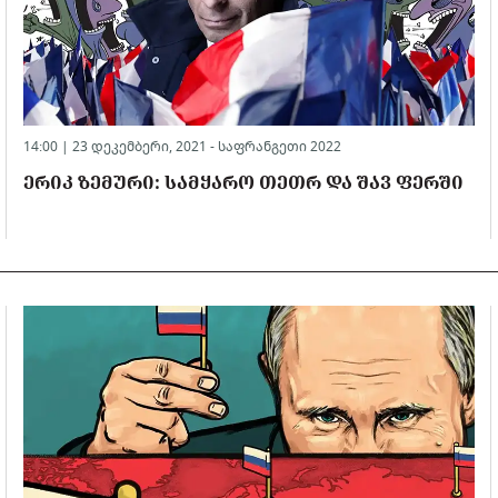
14:00 | 23 დეკემბერი, 2021 -
საფრანგეთი 2022
ᲔᲠᲘᲙ ᲖᲔᲛᲣᲠᲘ: ᲡᲐᲛᲧᲐᲠᲝ ᲗᲔᲗᲠ ᲓᲐ ᲨᲐᲕ ᲤᲔᲠᲨᲘ