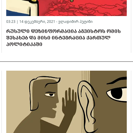
03:23 | 14 დეკემბერი, 2021 -
ვლადიმირ პუტინი
ᲠᲣᲡᲣᲚᲘ ᲓᲔᲖᲘᲜᲤᲝᲠᲛᲐᲪᲘᲐ ᲐᲒᲕᲘᲡᲢᲝᲡ ᲝᲛᲘᲡ
ᲨᲔᲡᲐᲮᲔᲑ ᲓᲐ ᲛᲘᲡᲘ ᲘᲜᲢᲔᲒᲠᲐᲪᲘᲐ ᲥᲐᲠᲗᲣᲚ
ᲞᲝᲚᲘᲢᲘᲙᲐᲨᲘ