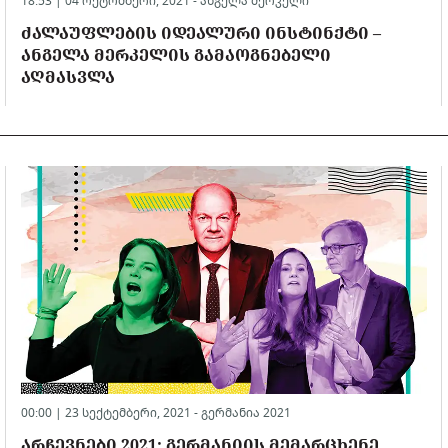
18:53 | 04 ოქტომბერი, 2021 -
ანგელა მერკელი
ᲫᲐᲚᲐᲣᲤᲚᲔᲑᲘᲡ ᲘᲓᲔᲐᲚᲣᲠᲘ ᲘᲜᲡᲢᲘᲜᲥᲢᲘ –
ᲐᲜᲒᲔᲚᲐ ᲛᲔᲠᲙᲔᲚᲘᲡ ᲒᲐᲛᲐᲝᲒᲜᲔᲑᲔᲚᲘ
ᲐᲦᲛᲐᲡᲕᲚᲐ
00:00 | 23 სექტემბერი, 2021 -
გერმანია 2021
ᲐᲠᲩᲔᲕᲜᲔᲑᲘ 2021: ᲒᲔᲠᲛᲐᲜᲘᲘᲡ ᲛᲔᲛᲐᲠᲪᲮᲔᲜᲔ