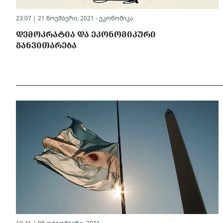
23:07 | 21 ნოემბერი, 2021 -
ეკონომიკა
ᲓᲔᲛᲝᲙᲠᲐᲢᲘᲐ ᲓᲐ ᲔᲙᲝᲜᲝᲛᲘᲙᲣᲠᲘ
ᲒᲐᲜᲕᲘᲗᲐᲠᲔᲑᲐ