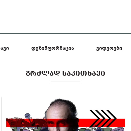
ავი
დეზინფორმაცია
ვიდეოები
ᲒᲠᲫᲚᲐᲓ ᲡᲐᲙᲘᲗᲮᲐᲕᲘ