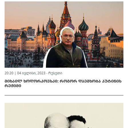
20:20 | 04 ივლისი, 2023 -
რუსეთი
ᲛᲘᲮᲐᲘᲚ ᲮᲝᲓᲝᲠᲙᲝᲕᲡᲙᲘ: ᲠᲝᲒᲝᲠ ᲓᲐᲔᲛᲮᲝᲑᲐ ᲞᲣᲢᲘᲜᲘᲡ
ᲠᲔᲟᲘᲛᲘ