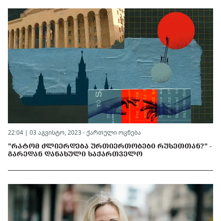
22:04 | 03 აგვისტო, 2023 -
ქართული ოცნება
"ᲠᲐᲢᲝᲛ ᲫᲚᲘᲔᲠᲓᲔᲑᲐ ᲣᲠᲗᲘᲔᲠᲗᲝᲑᲔᲑᲘ ᲠᲣᲡᲔᲗᲗᲐᲜ?" -
ᲒᲐᲠᲔᲓᲐᲜ ᲓᲐᲜᲐᲮᲣᲚᲘ ᲡᲐᲥᲐᲠᲗᲕᲔᲚᲝ