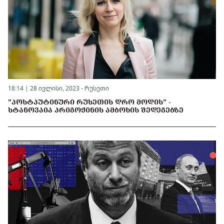
18:14 | 28 ივლისი, 2023 -
რუსეთი
"ᲞᲝᲡᲢᲞᲣᲢᲘᲜᲣᲠᲘ ᲠᲣᲡᲔᲗᲘᲡ ᲓᲠᲝ ᲛᲝᲓᲘᲡ" -
ᲡᲢᲐᲜᲝᲕᲐᲘᲐ ᲞᲠᲘᲒᲝᲟᲘᲜᲘᲡ ᲐᲛᲑᲝᲮᲘᲡ ᲨᲔᲓᲔᲒᲔᲑᲖᲔ