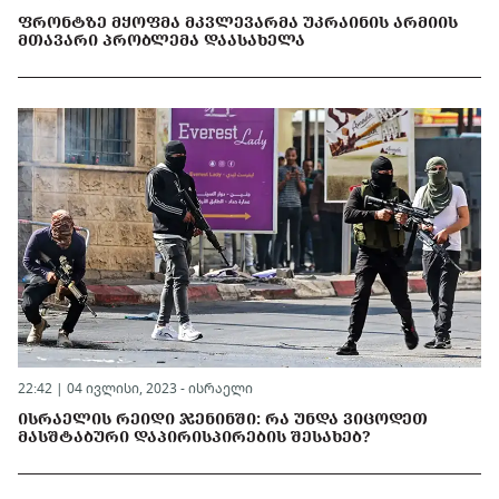
ᲤᲠᲝᲜᲢᲖᲔ ᲛᲧᲝᲤᲛᲐ ᲛᲙᲕᲚᲔᲕᲐᲠᲛᲐ ᲣᲙᲠᲐᲘᲜᲘᲡ ᲐᲠᲛᲘᲘᲡ
ᲛᲗᲐᲕᲐᲠᲘ ᲞᲠᲝᲑᲚᲔᲛᲐ ᲓᲐᲐᲡᲐᲮᲔᲚᲐ
22:42 | 04 ივლისი, 2023 -
ისრაელი
ᲘᲡᲠᲐᲔᲚᲘᲡ ᲠᲔᲘᲓᲘ ᲯᲔᲜᲘᲜᲨᲘ: ᲠᲐ ᲣᲜᲓᲐ ᲕᲘᲪᲝᲓᲔᲗ
ᲛᲐᲡᲨᲢᲐᲑᲣᲠᲘ ᲓᲐᲞᲘᲠᲘᲡᲞᲘᲠᲔᲑᲘᲡ ᲨᲔᲡᲐᲮᲔᲑ?