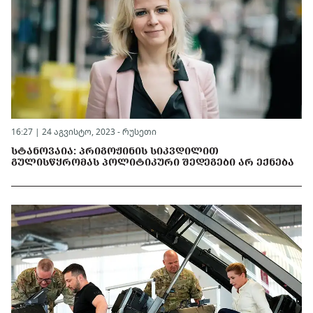
16:27 | 24 აგვისტო, 2023 -
რუსეთი
ᲡᲢᲐᲜᲝᲕᲐᲘᲐ: ᲞᲠᲘᲒᲝᲟᲘᲜᲘᲡ ᲡᲘᲙᲕᲓᲘᲚᲘᲗ
ᲒᲣᲚᲘᲡᲬᲧᲠᲝᲛᲐᲡ ᲞᲝᲚᲘᲢᲘᲙᲣᲠᲘ ᲨᲔᲓᲔᲒᲔᲑᲘ ᲐᲠ ᲔᲥᲜᲔᲑᲐ