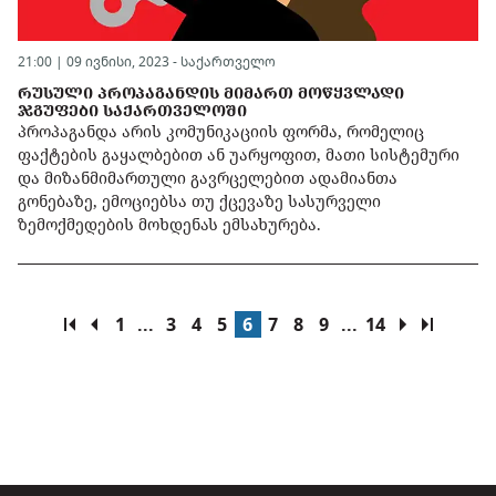
21:00 | 09 ივნისი, 2023 -
საქართველო
ᲠᲣᲡᲣᲚᲘ ᲞᲠᲝᲞᲐᲒᲐᲜᲓᲘᲡ ᲛᲘᲛᲐᲠᲗ ᲛᲝᲬᲧᲕᲚᲐᲓᲘ
ᲯᲒᲣᲤᲔᲑᲘ ᲡᲐᲥᲐᲠᲗᲕᲔᲚᲝᲨᲘ
პროპაგანდა არის კომუნიკაციის ფორმა, რომელიც
ფაქტების გაყალბებით ან უარყოფით, მათი სისტემური
და მიზანმიმართული გავრცელებით ადამიანთა
გონებაზე, ემოციებსა თუ ქცევაზე სასურველი
ზემოქმედების მოხდენას ემსახურება.
1
...
3
4
5
6
7
8
9
...
14