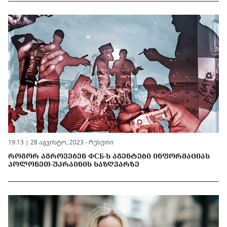
19:13 | 28 აგვისტო, 2023 -
რუსეთი
ᲠᲝᲒᲝᲠ ᲐᲒᲠᲝᲕᲔᲑᲔᲜ ФСБ-Ს ᲐᲒᲔᲜᲢᲔᲑᲘ ᲘᲜᲤᲝᲠᲛᲐᲪᲘᲐᲡ
ᲞᲝᲚᲝᲜᲔᲗ-ᲣᲙᲠᲐᲘᲜᲘᲡ ᲡᲐᲖᲦᲕᲐᲠᲖᲔ