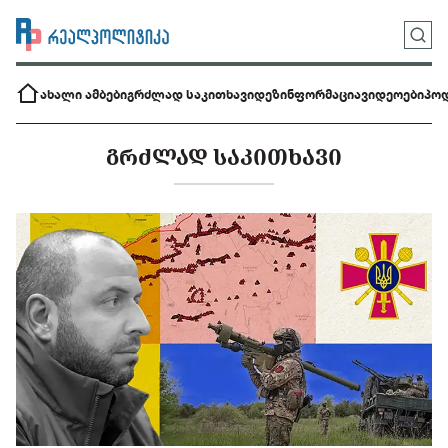
ახალი ამბები
გრძლად საკითხავი
დეზინფორმაცია
ვიდეოები
პოდ
ᲒᲠᲫᲚᲐᲓ ᲡᲐᲙᲘᲗᲮᲐᲕᲘ