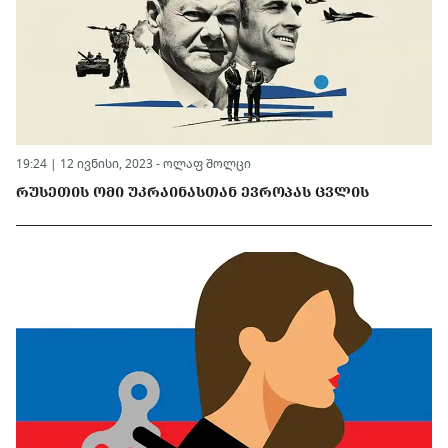
19:24 | 12 ივნისი, 2023 -
ოლაფ შოლცი
ᲠᲣᲡᲔᲗᲘᲡ ᲝᲛᲘ ᲣᲙᲠᲐᲘᲜᲐᲡᲗᲐᲜ ᲔᲕᲠᲝᲞᲐᲡ ᲪᲕᲚᲘᲡ