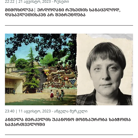
22:22 | 21 აგვისტო, 2023 -
რუსეთი
ᲛᲘᲛᲝᲮᲘᲚᲕᲐ| ᲔᲠᲓᲝᲦᲐᲜᲘ ᲠᲣᲡᲔᲗᲘᲡ ᲡᲐᲜᲐᲪᲕᲚᲝᲓ,
ᲓᲐᲡᲐᲕᲚᲔᲗᲘᲡᲙᲔᲜ ᲐᲠ ᲨᲔᲑᲠᲣᲜᲓᲔᲑᲐ
23:40 | 11 აგვისტო, 2023 -
ანგელა მერკელი
ᲐᲜᲒᲔᲚᲐ ᲛᲔᲠᲙᲔᲚᲘᲡ ᲣᲙᲐᲜᲝᲜᲝ ᲛᲝᲒᲖᲐᲣᲠᲝᲑᲐ ᲡᲐᲑᲭᲝᲗᲐ
ᲡᲐᲥᲐᲠᲗᲕᲔᲚᲝᲨᲘ