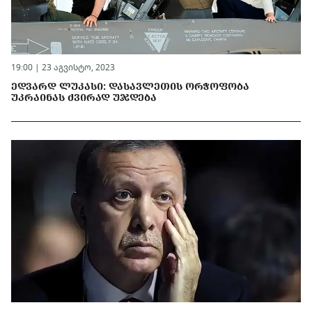
19:00 | 23 აგვისტო, 2023
ᲔᲓᲕᲐᲠᲓ ᲚᲣᲙᲐᲡᲘ: ᲓᲐᲡᲐᲕᲚᲔᲗᲘᲡ ᲝᲠᲭᲝᲤᲝᲑᲐ
ᲣᲙᲠᲐᲘᲜᲐᲡ ᲫᲕᲘᲠᲐᲓ ᲣᲯᲓᲔᲑᲐ