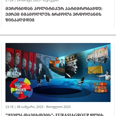
21:26 | 24 მარტი, 2025 -
თურქეთი
ᲛᲔᲠᲝᲑᲘᲓᲐᲜ ᲞᲝᲚᲘᲢᲘᲙᲣᲠ ᲞᲐᲢᲘᲛᲠᲝᲑᲐᲛᲓᲔ:
ᲔᲥᲠᲔᲛ ᲘᲛᲐᲛᲝᲦᲚᲣᲡ ᲑᲠᲫᲝᲚᲐ ᲔᲠᲓᲝᲦᲐᲜᲘᲡ
ᲬᲘᲜᲐᲐᲦᲛᲓᲔᲒ
23:18 | 08 იანვარი, 2025 -
მსოფლიო 2025
"ᲧᲕᲔᲚᲐ ᲗᲐᲕᲘᲡᲗᲕᲘᲡ"- EURASIAGROUP ᲬᲚᲘᲡ