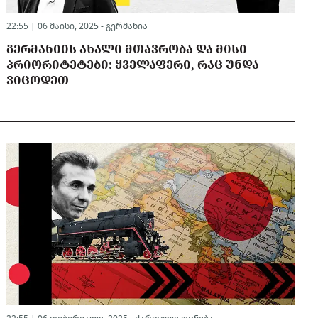
22:55 | 06 მაისი, 2025 -
გერმანია
ᲒᲔᲠᲛᲐᲜᲘᲘᲡ ᲐᲮᲐᲚᲘ ᲛᲗᲐᲕᲠᲝᲑᲐ ᲓᲐ ᲛᲘᲡᲘ
ᲞᲠᲘᲝᲠᲘᲢᲔᲢᲔᲑᲘ: ᲧᲕᲔᲚᲐᲤᲔᲠᲘ, ᲠᲐᲪ ᲣᲜᲓᲐ
ᲕᲘᲪᲝᲓᲔᲗ