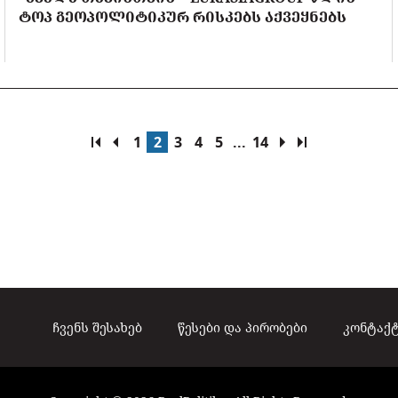
ᲢᲝᲞ ᲒᲔᲝᲞᲝᲚᲘᲢᲘᲙᲣᲠ ᲠᲘᲡᲙᲔᲑᲡ ᲐᲥᲕᲔᲧᲜᲔᲑᲡ
1
2
3
4
5
...
14
ჩვენს შესახებ
წესები და პირობები
კონტაქ