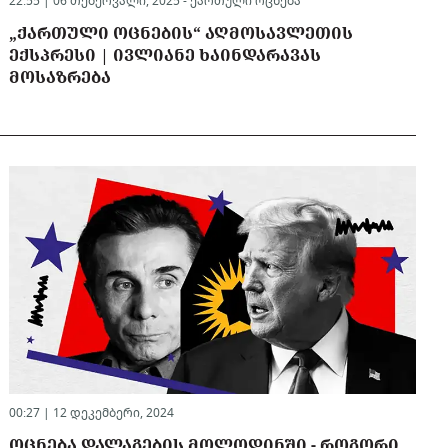
22:55 | 06 თებერვალი, 2025 -
ქართული ოცნება
„ᲥᲐᲠᲗᲣᲚᲘ ᲝᲪᲜᲔᲑᲘᲡ“ ᲐᲦᲛᲝᲡᲐᲕᲚᲔᲗᲘᲡ
ᲔᲥᲡᲞᲠᲔᲡᲘ | ᲘᲕᲚᲘᲐᲜᲔ ᲮᲐᲘᲜᲓᲐᲠᲐᲕᲐᲡ
ᲛᲝᲡᲐᲖᲠᲔᲑᲐ
00:27 | 12 დეკემბერი, 2024
ᲝᲪᲜᲔᲑᲐ ᲓᲐᲚᲐᲒᲔᲑᲘᲡ ᲛᲝᲚᲝᲓᲘᲜᲨᲘ - ᲠᲝᲒᲝᲠᲘ