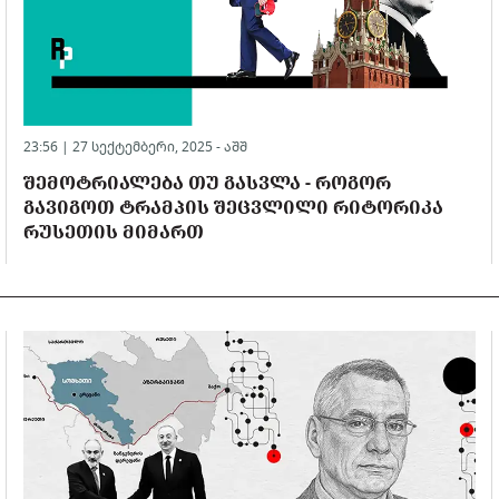
23:56 | 27 სექტემბერი, 2025 -
აშშ
ᲨᲔᲛᲝᲢᲠᲘᲐᲚᲔᲑᲐ ᲗᲣ ᲒᲐᲡᲕᲚᲐ - ᲠᲝᲒᲝᲠ
ᲒᲐᲕᲘᲒᲝᲗ ᲢᲠᲐᲛᲞᲘᲡ ᲨᲔᲪᲕᲚᲘᲚᲘ ᲠᲘᲢᲝᲠᲘᲙᲐ
ᲠᲣᲡᲔᲗᲘᲡ ᲛᲘᲛᲐᲠᲗ