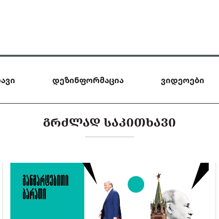
ავი
დეზინფორმაცია
ვიდეოები
ᲒᲠᲫᲚᲐᲓ ᲡᲐᲙᲘᲗᲮᲐᲕᲘ