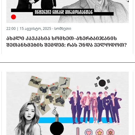
22:00 | 15 აგვისტო, 2025 -
სომხეთი
ᲐᲮᲐᲚᲘ ᲙᲐᲕᲙᲐᲡᲘᲐ ᲡᲝᲛᲮᲔᲗ–ᲐᲖᲔᲠᲑᲐᲘᲯᲐᲜᲘᲡ
ᲨᲔᲗᲐᲜᲮᲛᲔᲑᲘᲡ ᲨᲔᲛᲓᲔᲒ: ᲠᲐᲡ ᲣᲜᲓᲐ ᲕᲔᲚᲝᲓᲝᲗ?