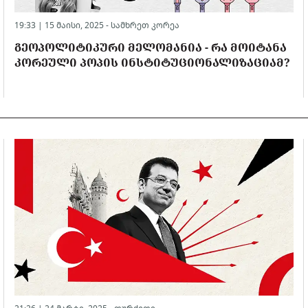
19:33 | 15 მაისი, 2025 -
სამხრეთ კორეა
ᲒᲔᲝᲞᲝᲚᲘᲢᲘᲙᲣᲠᲘ ᲛᲔᲚᲝᲛᲐᲜᲘᲐ - ᲠᲐ ᲛᲝᲘᲢᲐᲜᲐ
ᲙᲝᲠᲔᲣᲚᲘ ᲞᲝᲞᲘᲡ ᲘᲜᲡᲢᲘᲢᲣᲪᲘᲝᲜᲐᲚᲘᲖᲐᲪᲘᲐᲛ?