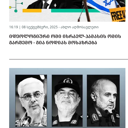
16:19 | 08 სექტემბერი, 2025 -
ახლო აღმოსავლეთი
ᲘᲓᲔᲝᲚᲝᲒᲘᲣᲠᲘ ᲝᲛᲘ ᲘᲡᲠᲐᲔᲚ-ᲰᲐᲛᲐᲡᲘᲡ ᲝᲛᲘᲡ
ᲒᲐᲠᲨᲔᲛᲝ - ᲒᲘᲐ ᲜᲝᲓᲘᲐᲡ ᲛᲝᲡᲐᲖᲠᲔᲑᲐ