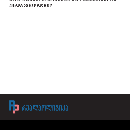
ᲣᲜᲓᲐ ᲕᲘᲪᲝᲓᲔᲗ?