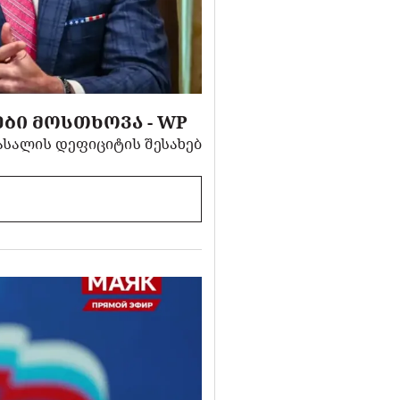
ᲑᲘ ᲛᲝᲡᲗᲮᲝᲕᲐ - WP
ასალის დეფიციტის შესახებ