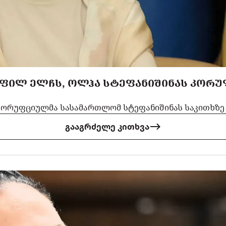
ᲧᲝᲤᲘᲚ ᲔᲚᲩᲡ, ᲝᲚᲰᲐ ᲡᲢᲔᲤᲐᲜᲘᲨᲘᲜᲐᲡ ᲙᲝᲠᲣ
კორუფციულმა სასამართლომ სტეფანიშინას საკითხზე 
გააგრძელე კითხვა