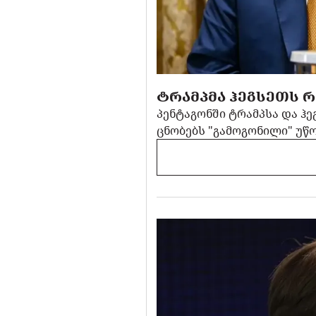
ᲢᲠᲐᲛᲞᲛᲐ ᲰᲔᲒᲡᲔᲗᲡ Რ
პენტაგონში ტრამპსა და ჰ
ცნობებს "გამოგონილი" უწ