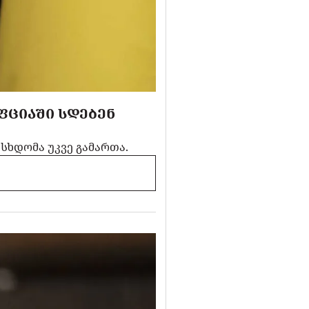
ᲤᲪᲘᲐᲨᲘ ᲡᲓᲔᲑᲔᲜ
სხდომა უკვე გამართა.