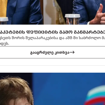
ᲐᲙᲔᲢᲔᲑᲘᲡ ᲓᲔᲤᲘᲪᲘᲢᲘᲡ ᲒᲐᲛᲝ ᲒᲐᲜᲛᲐᲠᲢᲔᲑᲔ
ეგსეთს შორის შელაპარაკებისა და აშშ-ში საბრძოლო მ
ოდეს.
გააგრძელე კითხვა