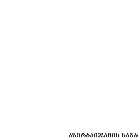
ᲐᲖᲔᲠᲑᲐᲘᲯᲐᲜᲘᲡ ᲡᲐᲒᲐ