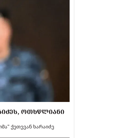
ᲐᲘᲫᲔᲡ, ᲝᲗᲮᲬᲚᲘᲐᲜᲘ
მა" ქეთევან ხარაიძე