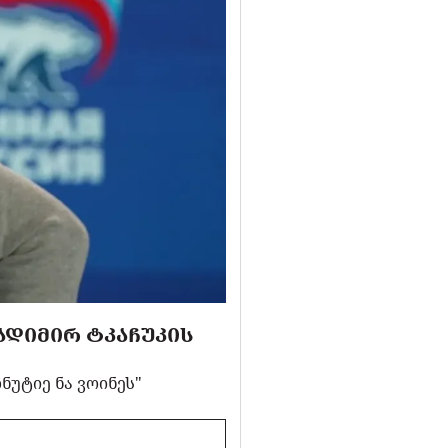
ᲐᲓᲘᲛᲘᲠ ᲢᲙᲐᲩᲣᲙᲘᲡ
უტიე ნა ვოინეს"