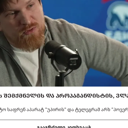
 ᲨᲔᲛᲥᲛᲜᲔᲚᲘᲡ ᲓᲐ ᲞᲠᲝᲞᲐᲒᲐᲜᲓᲘᲡᲢᲘᲡ, ᲕᲚ
ო საფრენ აპარატ "უპირის" და ტელეგრამ არხ "პოვერნ
გააგრძელე კითხვა