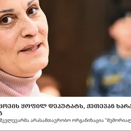
ᲝᲕᲘᲡ ᲧᲝᲤᲘᲚ ᲓᲔᲞᲣᲢᲐᲢᲡ, ᲥᲔᲗᲔᲕᲐᲜ ᲮᲐᲠ
Ა
მკვლევარმა არასამთავრობო ორგანიზაცია "მემორიალ