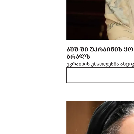
ᲐᲨᲨ-ᲨᲘ ᲣᲙᲠᲐᲘᲜᲘᲡ 
ᲑᲠᲐᲚᲡ
უკრაინის უმაღლესმა ანტი