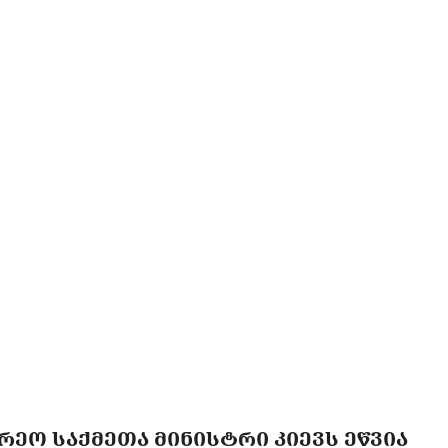
ᲠᲔᲝ ᲡᲐᲥᲛᲔᲗᲐ ᲛᲘᲜᲘᲡᲢᲠᲘ ᲙᲘᲔᲕᲡ ᲔᲬᲕᲘᲐ