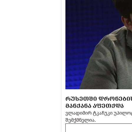
ᲠᲣᲡᲔᲗᲨᲘ ᲓᲠᲝᲜᲔᲑᲘᲡ
ᲛᲐᲜᲥᲐᲜᲐ ᲐᲤᲔᲗᲥᲓᲐ
ვლადიმირ ტკაჩუკი უპილოტ
შემქმნელია.