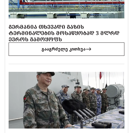
ᲒᲔᲠᲛᲐᲜᲘᲐ ᲗᲮᲔᲕᲐᲓᲘ ᲒᲐᲖᲘᲡ
ᲢᲔᲠᲛᲘᲜᲐᲚᲔᲑᲘᲡ ᲛᲝᲡᲐᲬᲧᲝᲑᲐᲓ 3 ᲛᲚᲠᲓ
ᲔᲕᲠᲝᲡ ᲒᲐᲛᲝᲧᲝᲤᲡ
გააგრძელე კითხვა