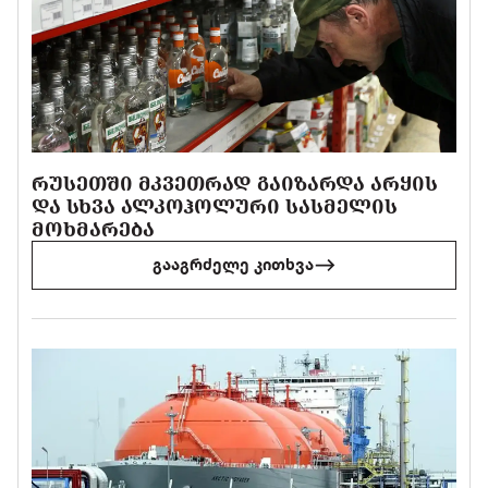
ᲠᲣᲡᲔᲗᲨᲘ ᲛᲙᲕᲔᲗᲠᲐᲓ ᲒᲐᲘᲖᲐᲠᲓᲐ ᲐᲠᲧᲘᲡ
ᲓᲐ ᲡᲮᲕᲐ ᲐᲚᲙᲝᲰᲝᲚᲣᲠᲘ ᲡᲐᲡᲛᲔᲚᲘᲡ
ᲛᲝᲮᲛᲐᲠᲔᲑᲐ
გააგრძელე კითხვა