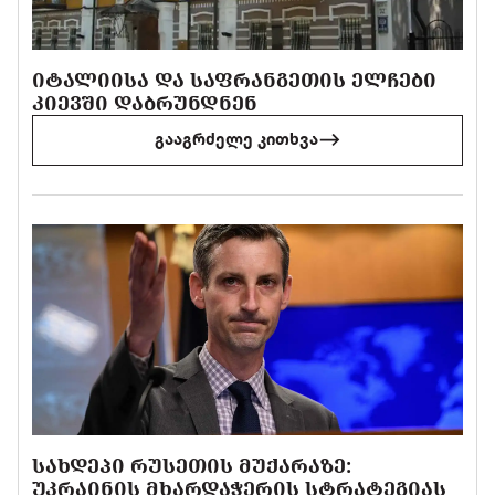
ᲘᲢᲐᲚᲘᲘᲡᲐ ᲓᲐ ᲡᲐᲤᲠᲐᲜᲒᲔᲗᲘᲡ ᲔᲚᲩᲔᲑᲘ
ᲙᲘᲔᲕᲨᲘ ᲓᲐᲑᲠᲣᲜᲓᲜᲔᲜ
გააგრძელე კითხვა
ᲡᲐᲮᲓᲔᲞᲘ ᲠᲣᲡᲔᲗᲘᲡ ᲛᲣᲥᲐᲠᲐᲖᲔ:
ᲣᲙᲠᲐᲘᲜᲘᲡ ᲛᲮᲐᲠᲓᲐᲭᲔᲠᲘᲡ ᲡᲢᲠᲐᲢᲔᲒᲘᲐᲡ