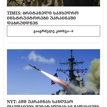
TIMES: ᲑᲠᲘᲢᲐᲜᲔᲚᲘ ᲡᲐᲛᲮᲔᲓᲠᲝ
ᲘᲜᲡᲢᲠᲣᲥᲢᲝᲠᲔᲑᲘ ᲣᲙᲠᲐᲘᲜᲐᲨᲘ
ᲓᲐᲑᲠᲣᲜᲓᲜᲔᲜ
გააგრძელე კითხვა
NYT: ᲐᲨᲨ ᲣᲙᲠᲐᲘᲜᲐᲡ ᲡᲐᲖᲦᲕᲐᲝ
ᲗᲐᲕᲓᲐᲪᲕᲘᲡ ᲨᲔᲘᲐᲠᲐᲦᲔᲑᲐᲡᲐᲪ ᲒᲐᲓᲐᲡᲪᲔᲛᲡ