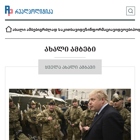
ახალი ამბები
გრძლად საკითხავი
დეზინფორმაცია
ვიდეოები
პოდ
ᲐᲮᲐᲚᲘ ᲐᲛᲑᲔᲑᲘ
ᲧᲕᲔᲚᲐ ᲐᲮᲐᲚᲘ ᲐᲛᲑᲐᲕᲘ