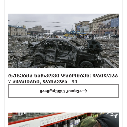
ᲠᲣᲡᲔᲑᲛᲐ ᲮᲐᲠᲙᲝᲕᲘ ᲓᲐᲑᲝᲛᲑᲔᲡ: ᲓᲐᲘᲦᲣᲞᲐ
7 ᲐᲓᲐᲛᲘᲐᲜᲘ, ᲓᲐᲨᲐᲕᲓᲐ - 34
გააგრძელე კითხვა