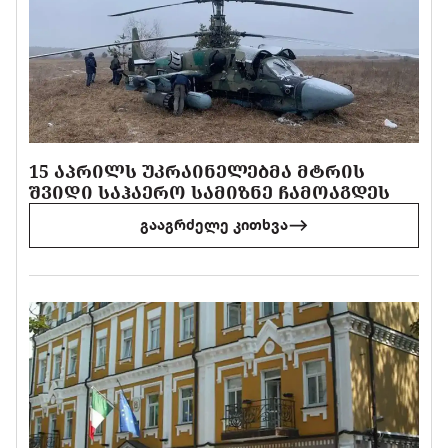
15 ᲐᲞᲠᲘᲚᲡ ᲣᲙᲠᲐᲘᲜᲔᲚᲔᲑᲛᲐ ᲛᲢᲠᲘᲡ
ᲨᲕᲘᲓᲘ ᲡᲐᲰᲐᲔᲠᲝ ᲡᲐᲛᲘᲖᲜᲔ ᲩᲐᲛᲝᲐᲒᲓᲔᲡ
გააგრძელე კითხვა