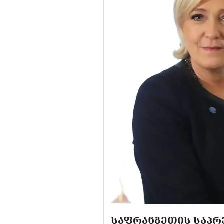
ᲡᲐᲤᲠᲐᲜᲒᲔᲗᲘᲡ ᲡᲐᲞᲠᲔ