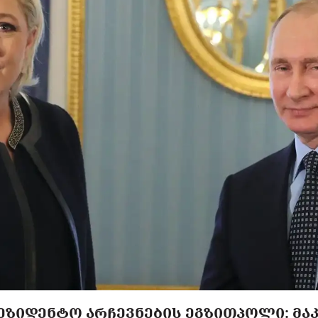
ᲖᲘᲓᲔᲜᲢᲝ ᲐᲠᲩᲔᲕᲜᲔᲑᲘᲡ ᲔᲒᲖᲘᲗᲞᲝᲚᲘ: ᲛᲐᲙ