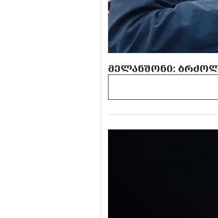
ᲛᲔᲚᲐᲜᲨᲝᲜᲘ: ᲑᲠᲫᲝᲚ