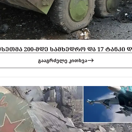
ᲡᲔᲗᲛᲐ 200-ᲛᲓᲔ ᲡᲐᲛᲮᲔᲓᲠᲝ ᲓᲐ 17 ᲢᲐᲜᲙᲘ 
გააგრძელე კითხვა