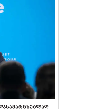
 ᲓᲐᲡᲐᲛᲐᲠᲪᲮᲔᲑᲚᲐᲓ