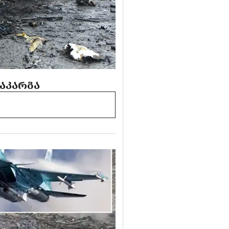
ᲓᲐᲙᲐᲠᲒᲐ