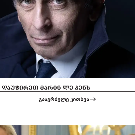
Ი ᲓᲐᲣᲭᲘᲠᲔᲗ ᲛᲐᲠᲘᲜ ᲚᲔ ᲞᲔᲜᲡ
გააგრძელე კითხვა