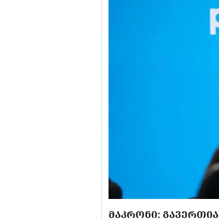
ᲛᲐᲙᲠᲝᲜᲘ: ᲒᲐᲕᲔᲠᲗᲘ