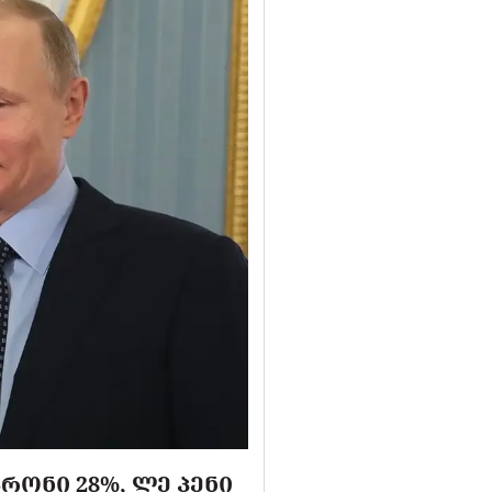
ᲠᲝᲜᲘ 28%, ᲚᲔ ᲞᲔᲜᲘ