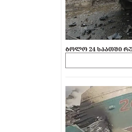
ᲑᲝᲚᲝ 24 ᲡᲐᲐᲗᲨᲘ ᲠᲣ