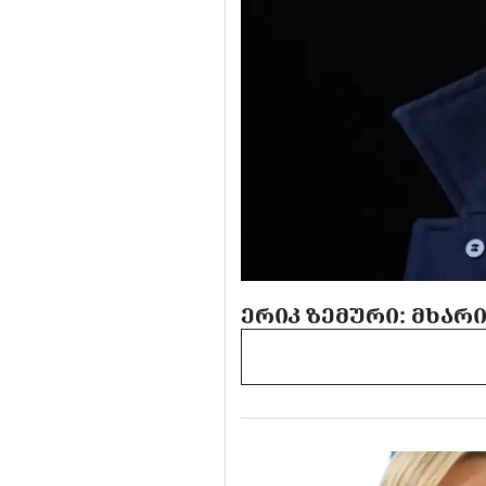
ᲔᲠᲘᲙ ᲖᲔᲛᲣᲠᲘ: ᲛᲮᲐᲠ