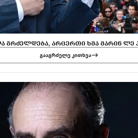
Ა ᲒᲠᲫᲔᲚᲓᲔᲑᲐ, ᲐᲠᲪᲔᲠᲗᲘ ᲮᲛᲐ ᲛᲐᲠᲘᲜ ᲚᲔ 
გააგრძელე კითხვა