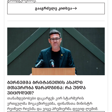
განადგურებაზე.
გააგრძელე კითხვა
ᲑᲔᲠᲜᲔᲛᲛᲐ ᲑᲠᲘᲢᲐᲜᲔᲗᲘᲡ ᲐᲮᲐᲚᲘ
ᲛᲗᲐᲕᲠᲝᲑᲐ ᲬᲐᲠᲐᲓᲒᲘᲜᲐ: ᲠᲐ ᲣᲜᲓᲐ
ᲕᲘᲪᲝᲓᲔᲗ?
თანამდებობები დაკარგეს კირ სტარმერის
ერთგულმა მოკავშირეებმა, ფინანსთა მინისტრ
რეიჩელ რივსმა და ვიცე-პრემიერმა დევიდ ლემიმ.