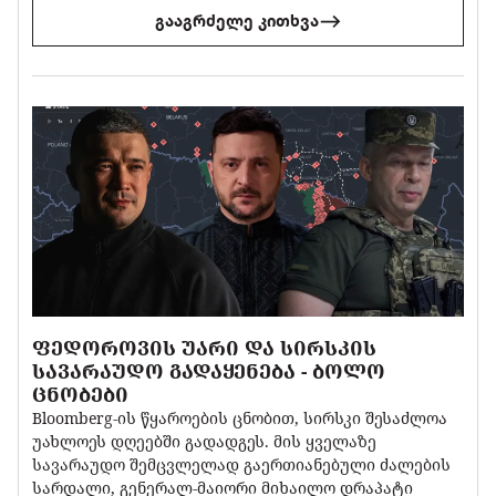
გააგრძელე კითხვა
ᲤᲔᲓᲝᲠᲝᲕᲘᲡ ᲣᲐᲠᲘ ᲓᲐ ᲡᲘᲠᲡᲙᲘᲡ
ᲡᲐᲕᲐᲠᲐᲣᲓᲝ ᲒᲐᲓᲐᲧᲔᲜᲔᲑᲐ - ᲑᲝᲚᲝ
ᲪᲜᲝᲑᲔᲑᲘ
Bloomberg-ის წყაროების ცნობით, სირსკი შესაძლოა
უახლოეს დღეებში გადადგეს. მის ყველაზე
სავარაუდო შემცვლელად გაერთიანებული ძალების
სარდალი, გენერალ-მაიორი მიხაილო დრაპატი