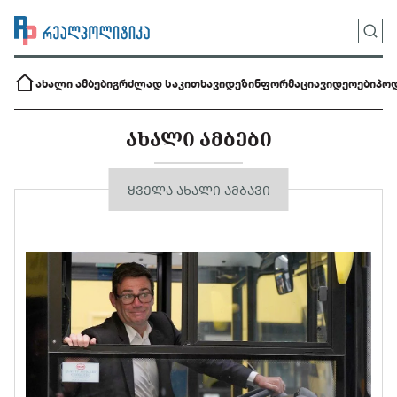
ახალი ამბები
გრძლად საკითხავი
დეზინფორმაცია
ვიდეოები
პოდ
ᲐᲮᲐᲚᲘ ᲐᲛᲑᲔᲑᲘ
ᲧᲕᲔᲚᲐ ᲐᲮᲐᲚᲘ ᲐᲛᲑᲐᲕᲘ