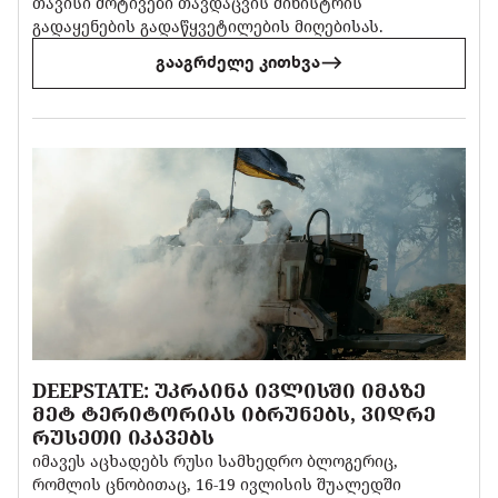
თავისი მოტივები თავდაცვის მინისტრის
გადაყენების გადაწყვეტილების მიღებისას.
გააგრძელე კითხვა
DEEPSTATE: ᲣᲙᲠᲐᲘᲜᲐ ᲘᲕᲚᲘᲡᲨᲘ ᲘᲛᲐᲖᲔ
ᲛᲔᲢ ᲢᲔᲠᲘᲢᲝᲠᲘᲐᲡ ᲘᲑᲠᲣᲜᲔᲑᲡ, ᲕᲘᲓᲠᲔ
ᲠᲣᲡᲔᲗᲘ ᲘᲙᲐᲕᲔᲑᲡ
იმავეს აცხადებს რუსი სამხედრო ბლოგერიც,
რომლის ცნობითაც, 16-19 ივლისის შუალედში