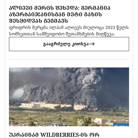
ᲐᲚᲘᲔᲕᲘ ᲛᲔᲠᲪᲡ ᲨᲔᲮᲕᲓᲐ: ᲒᲔᲠᲛᲐᲜᲘᲐ
ᲐᲖᲔᲠᲑᲐᲘᲯᲐᲜᲘᲡᲒᲐᲜ ᲛᲔᲢᲘ ᲒᲐᲖᲘᲡ
ᲨᲔᲡᲧᲘᲓᲕᲐᲡ ᲒᲔᲒᲛᲐᲕᲡ
ფრიდრიხ მერცმა ილჰამ ალიევს მიულოცა 2025 წელს
სომხეთთან სამშვიდობო შეთანხმების მიღწევა.
გააგრძელე კითხვა
ᲣᲙᲠᲐᲘᲜᲐᲛ WILDBERRIES-ᲘᲡ ᲝᲠ