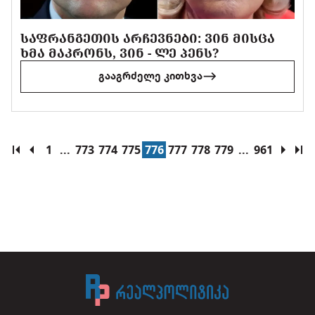
ᲡᲐᲤᲠᲐᲜᲒᲔᲗᲘᲡ ᲐᲠᲩᲔᲕᲜᲔᲑᲘ: ᲕᲘᲜ ᲛᲘᲡᲪᲐ
ᲮᲛᲐ ᲛᲐᲙᲠᲝᲜᲡ, ᲕᲘᲜ - ᲚᲔ ᲞᲔᲜᲡ?
გააგრძელე კითხვა
1
...
773
774
775
776
777
778
779
...
961