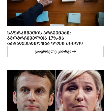
ᲡᲐᲤᲠᲐᲜᲒᲔᲗᲘᲡ ᲐᲠᲩᲔᲕᲜᲔᲑᲘ:
ᲐᲛᲝᲛᲠᲩᲔᲕᲔᲚᲗᲐ 17%-ᲛᲐ
ᲒᲐᲓᲐᲬᲧᲕᲔᲢᲘᲚᲔᲑᲐ ᲓᲦᲔᲡ ᲛᲘᲘᲦᲝ
გააგრძელე კითხვა