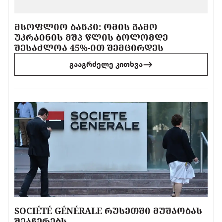
ᲛᲡᲝᲤᲚᲘᲝ ᲑᲐᲜᲙᲘ: ᲝᲛᲘᲡ ᲒᲐᲛᲝ
ᲣᲙᲠᲐᲘᲜᲘᲡ ᲛᲨᲞ ᲬᲚᲘᲡ ᲑᲝᲚᲝᲛᲓᲔ
ᲨᲔᲡᲐᲫᲚᲝᲐ 45%-ᲘᲗ ᲨᲔᲛᲪᲘᲠᲓᲔᲡ
გააგრძელე კითხვა
SOCIÉTÉ GÉNÉRALE ᲠᲣᲡᲔᲗᲨᲘ ᲛᲣᲨᲐᲝᲑᲐᲡ
ᲨᲔᲐᲩᲔᲠᲔᲑᲡ