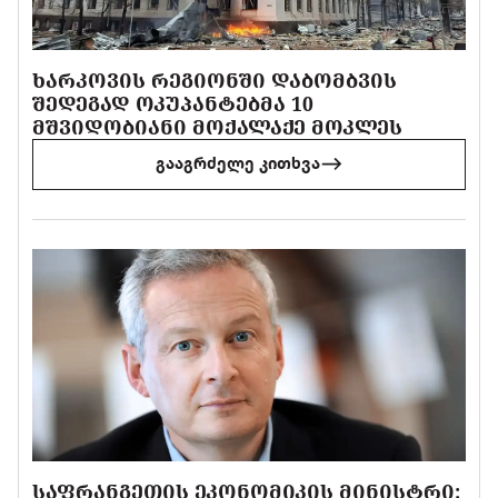
ᲮᲐᲠᲙᲝᲕᲘᲡ ᲠᲔᲒᲘᲝᲜᲨᲘ ᲓᲐᲑᲝᲛᲑᲕᲘᲡ
ᲨᲔᲓᲔᲒᲐᲓ ᲝᲙᲣᲞᲐᲜᲢᲔᲑᲛᲐ 10
ᲛᲨᲕᲘᲓᲝᲑᲘᲐᲜᲘ ᲛᲝᲥᲐᲚᲐᲥᲔ ᲛᲝᲙᲚᲔᲡ
გააგრძელე კითხვა
ᲡᲐᲤᲠᲐᲜᲒᲔᲗᲘᲡ ᲔᲙᲝᲜᲝᲛᲘᲙᲘᲡ ᲛᲘᲜᲘᲡᲢᲠᲘ: