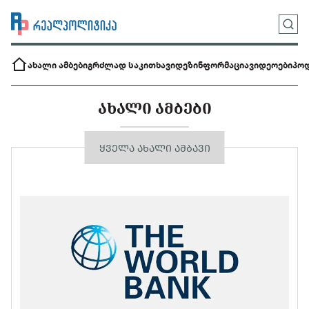
ახალი ამბები
გრძლად საკითხავი
დეზინფორმაცია
ვიდეოები
პოდ
ᲐᲮᲐᲚᲘ ᲐᲛᲑᲔᲑᲘ
ᲧᲕᲔᲚᲐ ᲐᲮᲐᲚᲘ ᲐᲛᲑᲐᲕᲘ