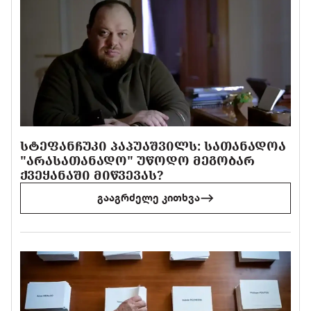
ᲡᲢᲔᲤᲐᲜᲩᲣᲙᲘ ᲞᲐᲞᲣᲐᲨᲕᲘᲚᲡ: ᲡᲐᲗᲐᲜᲐᲓᲝᲐ
"ᲐᲠᲐᲡᲐᲗᲐᲜᲐᲓᲝ" ᲣᲬᲝᲓᲝ ᲛᲔᲒᲝᲑᲐᲠ
ᲥᲕᲔᲧᲐᲜᲐᲨᲘ ᲛᲘᲬᲕᲔᲕᲐᲡ?
გააგრძელე კითხვა