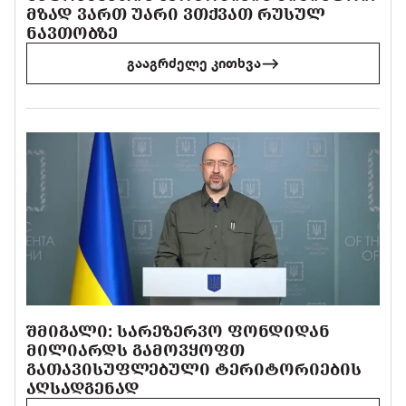
ᲛᲖᲐᲓ ᲕᲐᲠᲗ ᲣᲐᲠᲘ ᲕᲗᲥᲕᲐᲗ ᲠᲣᲡᲣᲚ
ᲜᲐᲕᲗᲝᲑᲖᲔ
გააგრძელე კითხვა
ᲨᲛᲘᲒᲐᲚᲘ: ᲡᲐᲠᲔᲖᲔᲠᲕᲝ ᲤᲝᲜᲓᲘᲓᲐᲜ
ᲛᲘᲚᲘᲐᲠᲓᲡ ᲒᲐᲛᲝᲕᲧᲝᲤᲗ
ᲒᲐᲗᲐᲕᲘᲡᲣᲤᲚᲔᲑᲣᲚᲘ ᲢᲔᲠᲘᲢᲝᲠᲘᲔᲑᲘᲡ
ᲐᲦᲡᲐᲓᲒᲔᲜᲐᲓ