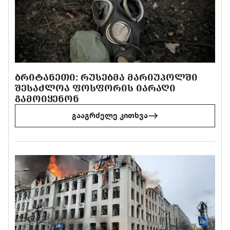
ᲑᲠᲘᲢᲐᲜᲔᲗᲘ: ᲠᲣᲡᲔᲑᲛᲐ ᲛᲐᲠᲘᲣᲞᲝᲚᲨᲘ
ᲨᲔᲡᲐᲫᲚᲝᲐ ᲤᲝᲡᲤᲝᲠᲘᲡ ᲘᲐᲠᲐᲦᲘ
ᲒᲐᲛᲝᲘᲧᲔᲜᲝᲜ
გააგრძელე კითხვა