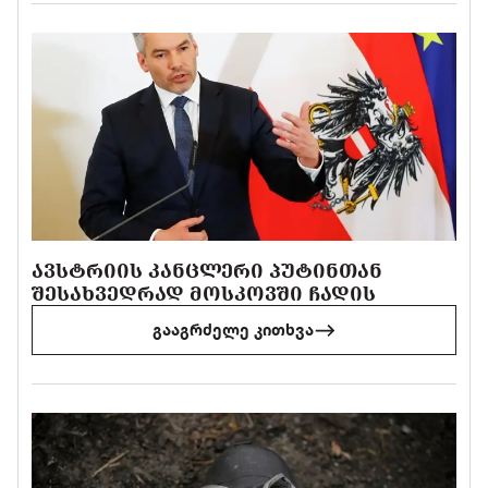
ᲐᲕᲡᲢᲠᲘᲘᲡ ᲙᲐᲜᲪᲚᲔᲠᲘ ᲞᲣᲢᲘᲜᲗᲐᲜ
ᲨᲔᲡᲐᲮᲕᲔᲓᲠᲐᲓ ᲛᲝᲡᲙᲝᲕᲨᲘ ᲩᲐᲓᲘᲡ
გააგრძელე კითხვა