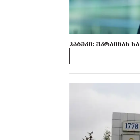
ᲰᲐᲑᲔᲙᲘ: ᲣᲙᲠᲐᲘᲜᲐᲡ