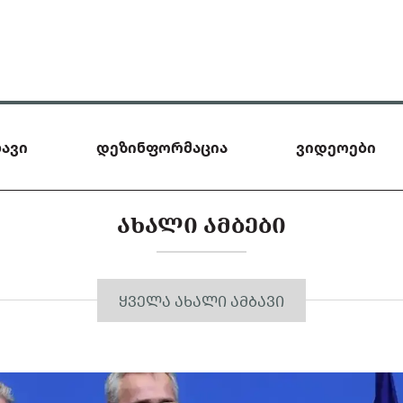
ავი
დეზინფორმაცია
ვიდეოები
ᲐᲮᲐᲚᲘ ᲐᲛᲑᲔᲑᲘ
ᲧᲕᲔᲚᲐ ᲐᲮᲐᲚᲘ ᲐᲛᲑᲐᲕᲘ