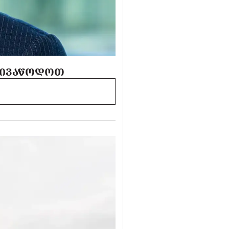
 ᲛᲘᲕᲐᲬᲝᲓᲝᲗ