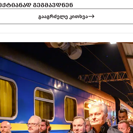
ᲔᲥᲢᲘᲐᲜᲐᲓ ᲒᲔᲒᲛᲐᲕᲓᲜᲔᲜ
გააგრძელე კითხვა