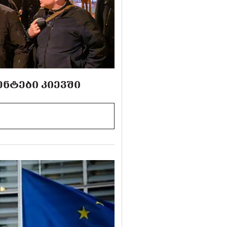
ᲜᲢᲔᲑᲘ ᲙᲘᲔᲕᲨᲘ