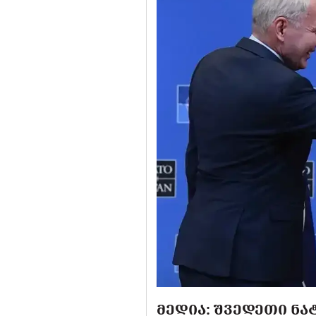
ᲛᲔᲓᲘᲐ: ᲨᲕᲔᲓᲔᲗᲘ ᲜᲐ