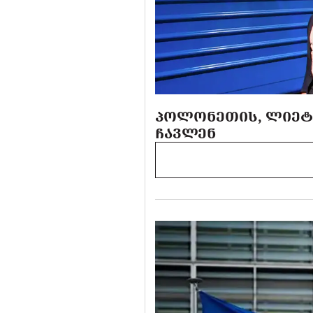
ᲞᲝᲚᲝᲜᲔᲗᲘᲡ, ᲚᲘᲔᲢᲣ
ᲩᲐᲕᲚᲔᲜ