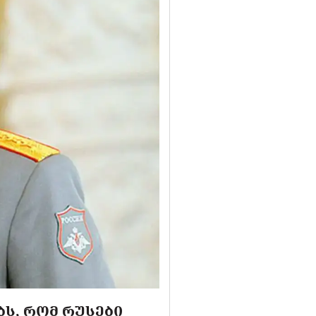
Ს, ᲠᲝᲛ ᲠᲣᲡᲔᲑᲘ