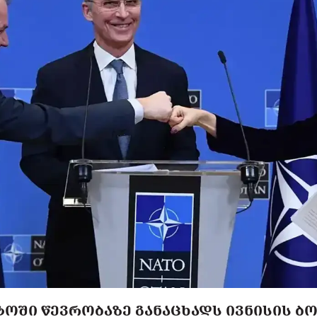
ᲢᲝᲨᲘ ᲬᲔᲕᲠᲝᲑᲐᲖᲔ ᲒᲐᲜᲐᲪᲮᲐᲓᲡ ᲘᲕᲜᲘᲡᲘᲡ 