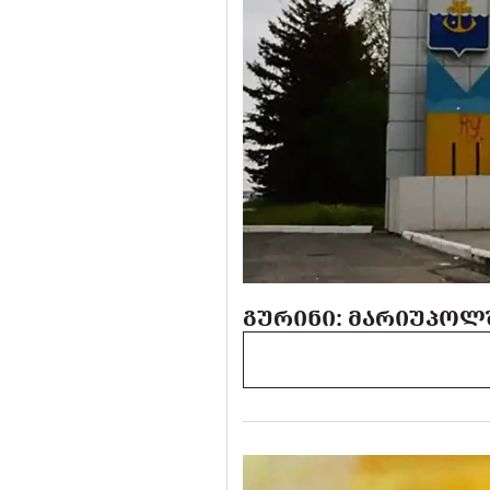
ᲒᲣᲠᲘᲜᲘ: ᲛᲐᲠᲘᲣᲞᲝᲚ