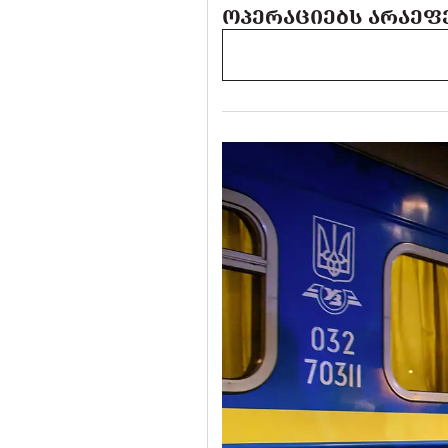
ᲝᲞᲔᲠᲐᲪᲘᲔᲑᲡ ᲐᲠᲐᲔᲤ