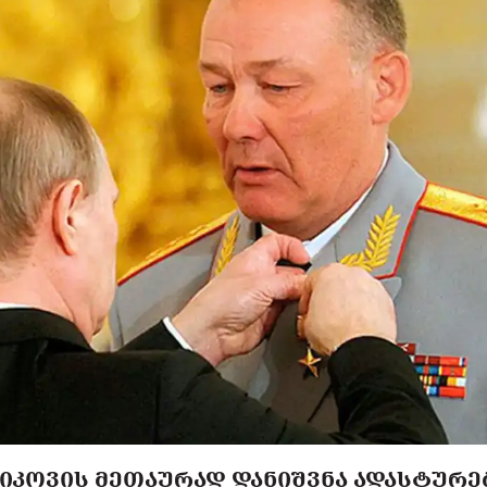
ᲘᲙᲝᲕᲘᲡ ᲛᲔᲗᲐᲣᲠᲐᲓ ᲓᲐᲜᲘᲨᲕᲜᲐ ᲐᲓᲐᲡᲢᲣᲠᲔᲑ