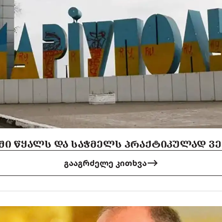
ᲨᲘ ᲬᲧᲐᲚᲡ ᲓᲐ ᲡᲐᲭᲛᲔᲚᲡ ᲞᲠᲐᲥᲢᲘᲙᲣᲚᲐᲓ Ვ
გააგრძელე კითხვა