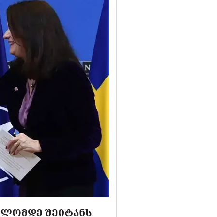
ᲑᲝᲚᲝᲛᲓᲔ ᲨᲔᲘᲢᲐᲜᲡ