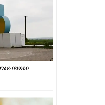
ᲔᲦᲐᲠ ᲘᲨᲝᲕᲘ