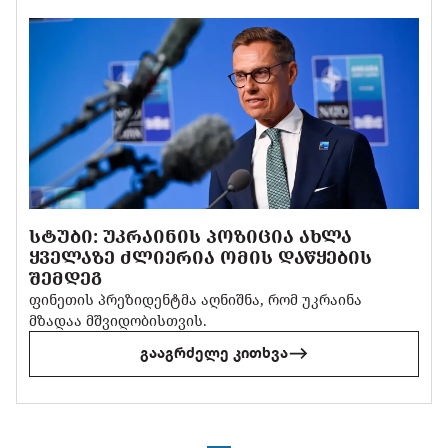
ᲡᲢᲣᲑᲘ: ᲣᲙᲠᲐᲘᲜᲘᲡ ᲞᲝᲖᲘᲪᲘᲐ ᲐᲮᲚᲐ
ᲧᲕᲔᲚᲐᲖᲔ ᲫᲚᲘᲔᲠᲘᲐ ᲝᲛᲘᲡ ᲓᲐᲬᲧᲔᲑᲘᲡ
ᲨᲔᲛᲓᲔᲒ
ფინეთის პრეზიდენტმა აღნიშნა, რომ უკრაინა
მზადაა მშვიდობისთვის.
გააგრძელე კითხვა