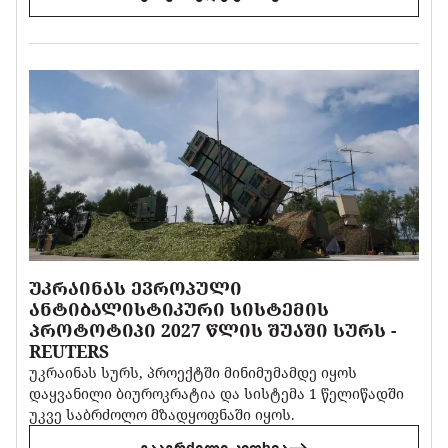
ᲣᲙᲠᲐᲘᲜᲐᲡ ᲔᲕᲠᲝᲞᲣᲚᲘ
ᲐᲜᲢᲘᲑᲐᲚᲘᲡᲢᲘᲙᲣᲠᲘ ᲡᲘᲡᲢᲔᲛᲘᲡ
ᲞᲠᲝᲢᲝᲢᲘᲞᲘ 2027 ᲬᲚᲘᲡ ᲨᲣᲐᲨᲘ ᲡᲣᲠᲡ -
REUTERS
უკრაინას სურს, პროექტში მინიმუმამდე იყოს
დაყვანილი ბიუროკრატია და სისტემა 1 წელიწადში
უკვე საბრძოლო მზადყოფნაში იყოს.
გააგრძელე კითხვა