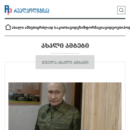
ახალი ამბები
გრძლად საკითხავი
დეზინფორმაცია
ვიდეოები
პოდ
ᲐᲮᲐᲚᲘ ᲐᲛᲑᲔᲑᲘ
ᲧᲕᲔᲚᲐ ᲐᲮᲐᲚᲘ ᲐᲛᲑᲐᲕᲘ