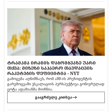
ᲢᲠᲐᲛᲞᲛᲐ ᲘᲠᲐᲜᲘᲡ ᲓᲐᲑᲝᲛᲑᲕᲐᲖᲔ ᲣᲐᲠᲘ
ᲗᲥᲕᲐ: ᲛᲘᲖᲔᲖᲘ ᲡᲐᲰᲐᲔᲠᲝ ᲗᲐᲕᲓᲐᲪᲕᲘᲡ
ᲠᲐᲙᲔᲢᲔᲑᲘᲡ ᲓᲔᲤᲘᲪᲘᲢᲘᲐ - NYT
გამოცემა აღნიშნავს, რომ აშშ-ის პრეზიდენტის
გარემოცვაში ესკალაციის პერსპექტივა გონივრულად
ცოტა ადამიანმა მიიჩნია.
გააგრძელე კითხვა