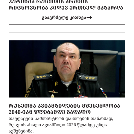
ᲞᲣᲢᲘᲜᲛᲐ ᲠᲣᲡᲔᲗᲘᲡ ᲐᲠᲛᲘᲘᲡ
ᲠᲘᲪᲮᲝᲕᲜᲝᲑᲐ ᲙᲘᲓᲔᲕ ᲔᲠᲗᲮᲔᲚ ᲒᲐᲖᲐᲠᲓᲐ
გააგრძელე კითხვა
ᲠᲣᲡᲔᲗᲛᲐ ᲐᲕᲘᲐᲛᲖᲘᲓᲔᲑᲘᲡ ᲛᲨᲔᲜᲔᲑᲚᲝᲑᲐ
2040-ᲘᲐᲜ ᲬᲚᲔᲑᲐᲛᲓᲔ ᲒᲐᲓᲐᲓᲝ
თავდაცვის სამინისტროს დაპირების თანახმად,
რუსეთს ახალი ავიამზიდი 2026 წლამდე უნდა
აეშენებინა.