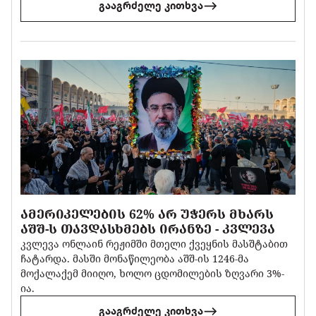
გააგრძელე კითხვა
ᲐᲛᲔᲠᲘᲙᲔᲚᲔᲑᲘᲡ 62% ᲐᲠ ᲣᲭᲔᲠᲡ ᲛᲮᲐᲠᲡ
ᲐᲨᲨ-Ს ᲗᲐᲕᲓᲐᲡᲮᲛᲔᲑᲡ ᲘᲠᲐᲜᲖᲔ - ᲙᲕᲚᲔᲕᲐ
კვლევა ონლაინ რეჟიმში მთელი ქვეყნის მასშტაბით
ჩატარდა. მასში მონაწილეობა აშშ-ის 1246-მა
მოქალაქემ მიიღო, ხოლო ცდომილების ზღვარი 3%-
ია.
გააგრძელე კითხვა