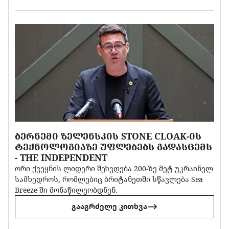
ᲑᲔᲠᲜᲔᲛᲘ ᲖᲔᲚᲔᲜᲡᲙᲘᲡ STONE CLOAK-ᲘᲡ
ᲢᲔᲥᲜᲝᲚᲝᲒᲘᲐᲖᲔ ᲣᲤᲚᲔᲑᲔᲑᲡ ᲒᲐᲓᲐᲡᲪᲔᲛᲡ
- THE INDEPENDENT
ორი ქვეყნის ლიდერი შეხვდება 200-ზე მეტ უკრაინელ
სამხედროს, რომლებიც ბრიტანეთში სწავლება Sea
Breeze-ში მონაწილეობდნენ.
გააგრძელე კითხვა