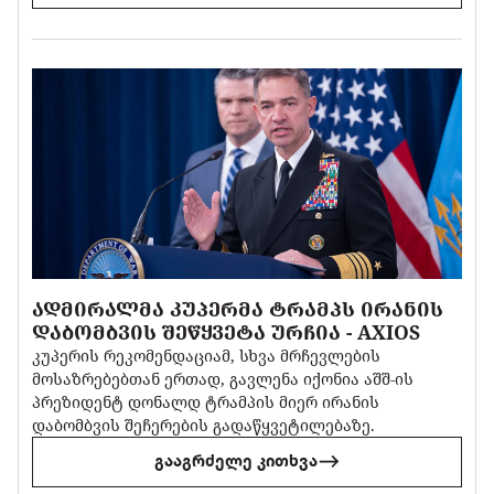
ᲐᲓᲛᲘᲠᲐᲚᲛᲐ ᲙᲣᲞᲔᲠᲛᲐ ᲢᲠᲐᲛᲞᲡ ᲘᲠᲐᲜᲘᲡ
ᲓᲐᲑᲝᲛᲑᲕᲘᲡ ᲨᲔᲬᲧᲕᲔᲢᲐ ᲣᲠᲩᲘᲐ - AXIOS
კუპერის რეკომენდაციამ, სხვა მრჩევლების
მოსაზრებებთან ერთად, გავლენა იქონია აშშ-ის
პრეზიდენტ დონალდ ტრამპის მიერ ირანის
დაბომბვის შეჩერების გადაწყვეტილებაზე.
გააგრძელე კითხვა