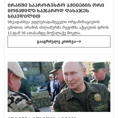
ᲘᲠᲐᲜᲨᲘ ᲡᲐᲞᲠᲝᲢᲔᲡᲢᲝ ᲐᲥᲪᲘᲔᲑᲘᲡ ᲝᲠᲘ
ᲛᲝᲜᲐᲬᲘᲚᲔ ᲡᲐᲯᲐᲠᲝᲓ ᲓᲐᲡᲐᲯᲔᲡ
ᲡᲘᲙᲕᲓᲘᲚᲘᲗ
სხვადასხვა უფლებადამცველი ორგანიზაციების
ცნობით, ირანის ისლამურმა რეჟიმმა აქციების დროს
12-დან 50 ათასამდე მოქალაქე მოკლა.
გააგრძელე კითხვა