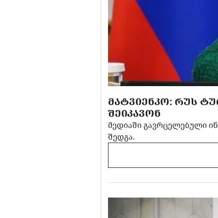
ᲛᲐᲢᲕᲘᲔᲜᲙᲝ: ᲠᲣᲡ Ტ
ᲨᲔᲘᲙᲐᲕᲝᲜ
მედიაში გავრცელებული ინ
შედგა.