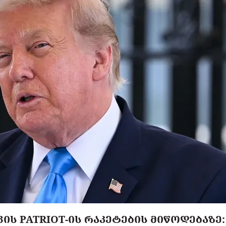
ᲘᲡ PATRIOT-ᲘᲡ ᲠᲐᲙᲔᲢᲔᲑᲘᲡ ᲛᲘᲬᲝᲓᲔᲑᲐᲖᲔ: