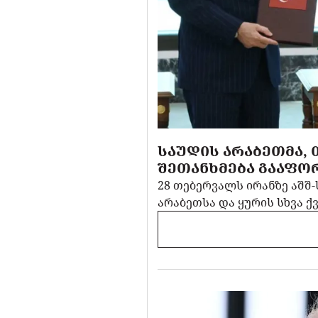
ᲡᲐᲣᲓᲘᲡ ᲐᲠᲐᲑᲔᲗᲛᲐ,
ᲨᲔᲗᲐᲜᲮᲛᲔᲑᲐ ᲒᲐᲐᲤᲝ
28 თებერვალს ირანზე აშშ-
არაბეთსა და ყურის სხვა ქ