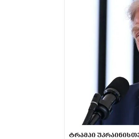
ᲢᲠᲐᲛᲞᲘ ᲣᲙᲠᲐᲘᲜᲘᲡᲗᲕ