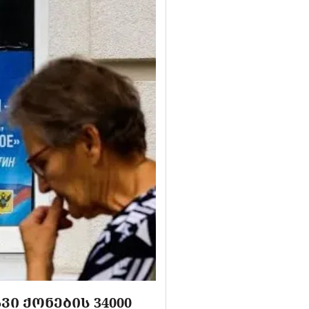
Ი ᲥᲝᲜᲔᲑᲘᲡ 34000