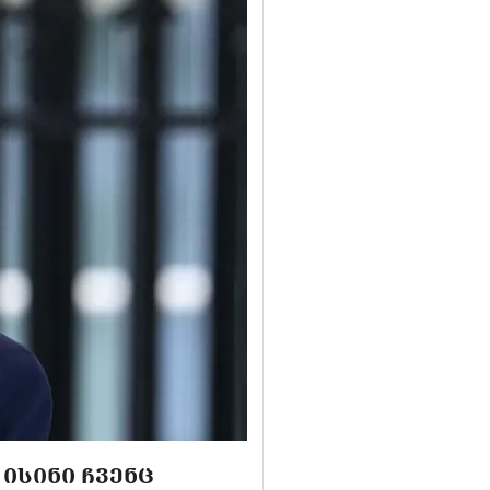
 ᲘᲡᲘᲜᲘ ᲩᲕᲔᲜᲪ