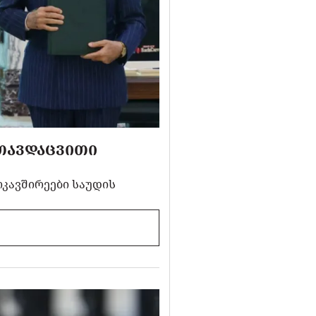
 ᲗᲐᲕᲓᲐᲪᲕᲘᲗᲘ
ოკავშირეები საუდის