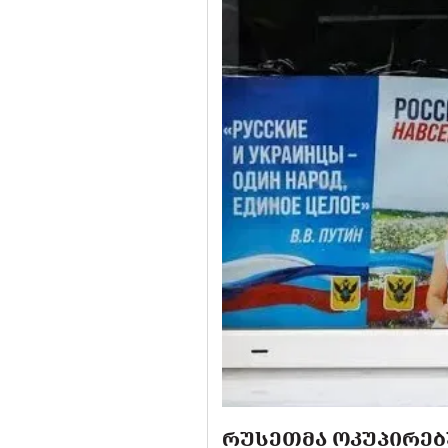
ᲠᲣᲡᲔᲗᲛᲐ ᲝᲙᲣᲞᲘᲠᲔᲑ