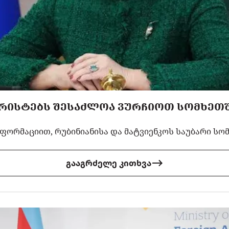
ᲣᲠᲘᲡᲢᲔᲑᲡ ᲨᲔᲡᲐᲫᲚᲝᲐ ᲕᲣᲠᲩᲘᲝᲗ ᲡᲝᲛᲮᲔᲗᲨ
ფორმაციით, რუბინიანისა და მატვიენკოს საუბარი სო
გააგრძელე კითხვა