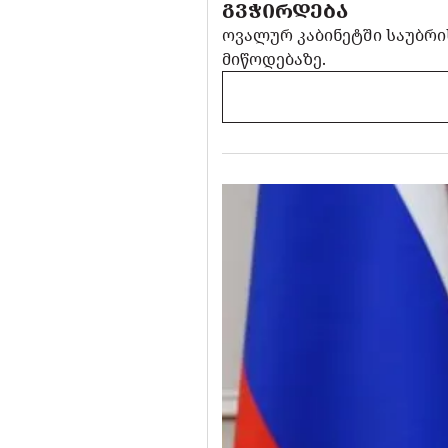
ᲒᲕᲭᲘᲠᲓᲔᲑᲐ
ოვალურ კაბინეტში საუბრის
მიწოდებაზე.