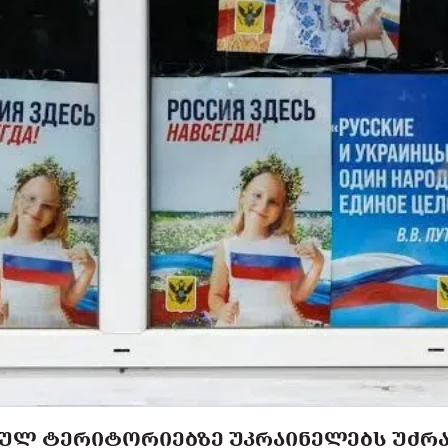
ᲣᲚ ᲢᲔᲠᲘᲢᲝᲠᲘᲔᲑᲖᲔ ᲣᲙᲠᲐᲘᲜᲔᲚᲔᲑᲡ ᲣᲫᲠᲐᲕ