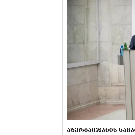
ᲐᲖᲔᲠᲑᲐᲘᲯᲐᲜᲘᲡ ᲡᲐᲒᲐ