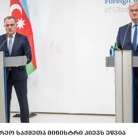
ᲠᲔᲝ ᲡᲐᲥᲛᲔᲗᲐ ᲛᲘᲜᲘᲡᲢᲠᲘ ᲙᲘᲔᲕᲡ ᲔᲬᲕᲘᲐ