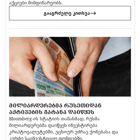
აქციები მიმდინარეობს.
გააგრძელე კითხვა
ᲛᲘᲚᲘᲐᲠᲓᲔᲠᲔᲑᲛᲐ ᲠᲣᲡᲔᲗᲘᲓᲐᲜ
ᲐᲥᲢᲘᲕᲔᲑᲘᲡ ᲒᲐᲢᲐᲜᲐ ᲓᲐᲘᲬᲧᲔᲡ
Bloomberg-ის სტატიის თანახმად, რუსმა
მილიარდერებმა დაიწყეს ინვესტირება
კრიპტოვალუტებში, უცხოურ უძრავ ქონებასა და
კერძო საინვესტიციო ფონდებში.