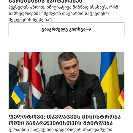
ᲡᲙᲠᲘᲜᲘᲜᲒᲘᲡ ᲩᲐᲘᲢᲐᲠᲔᲑᲔᲜ
ჰეგსეთის აზრით, ინიციატივა მიზნად ისახავს, რომ
სამხედროებმა "შეძლონ თავიანთი საუკეთესო
შედეგების ჩვენება".
გააგრძელე კითხვა
ᲤᲔᲓᲝᲠᲝᲕᲘ: ᲗᲐᲕᲓᲐᲪᲕᲘᲡ ᲛᲘᲜᲘᲡᲢᲠᲝᲑᲐ
ᲝᲛᲨᲘ ᲒᲐᲛᲐᲠᲯᲕᲔᲑᲘᲡᲗᲕᲘᲡ ᲛᲭᲘᲠᲓᲔᲑᲐ
უკრაინის ქალაქებში ფედოროვის მხარდამჭერი