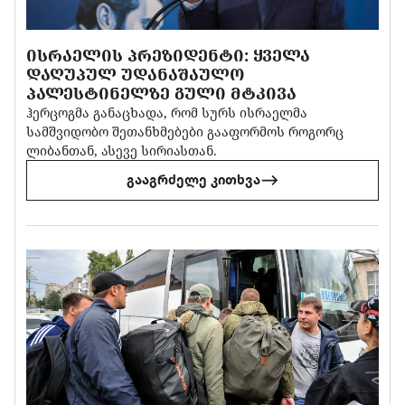
ᲘᲡᲠᲐᲔᲚᲘᲡ ᲞᲠᲔᲖᲘᲓᲔᲜᲢᲘ: ᲧᲕᲔᲚᲐ
ᲓᲐᲦᲣᲞᲣᲚ ᲣᲓᲐᲜᲐᲨᲐᲣᲚᲝ
ᲞᲐᲚᲔᲡᲢᲘᲜᲔᲚᲖᲔ ᲒᲣᲚᲘ ᲛᲢᲙᲘᲕᲐ
ჰერცოგმა განაცხადა, რომ სურს ისრაელმა
სამშვიდობო შეთანხმებები გააფორმოს როგორც
ლიბანთან, ასევე სირიასთან.
გააგრძელე კითხვა