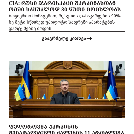
CIA: ᲠᲣᲡᲘ ᲯᲐᲠᲘᲡᲙᲐᲪᲘ ᲣᲙᲠᲐᲘᲜᲐᲡᲗᲐᲜ
ᲝᲛᲨᲘ ᲡᲐᲨᲣᲐᲚᲝᲓ 30 ᲬᲣᲗᲘ ᲪᲝᲪᲮᲚᲝᲑᲡ
ზოგიერთი მონაცემით, რუსეთის დანაკარგების 90%-
ზე მეტი სწორედ უპილოტო საფრენი აპარატების
დარტყმებზე მოდის
გააგრძელე კითხვა
ᲤᲔᲓᲝᲠᲝᲕᲛᲐ ᲣᲙᲠᲐᲘᲜᲘᲡ
ᲨᲔᲘᲐᲠᲐᲦᲔᲑᲣᲚᲘ ᲫᲐᲚᲔᲑᲘᲡ 11 ᲞᲠᲝᲑᲚᲔᲛᲐ