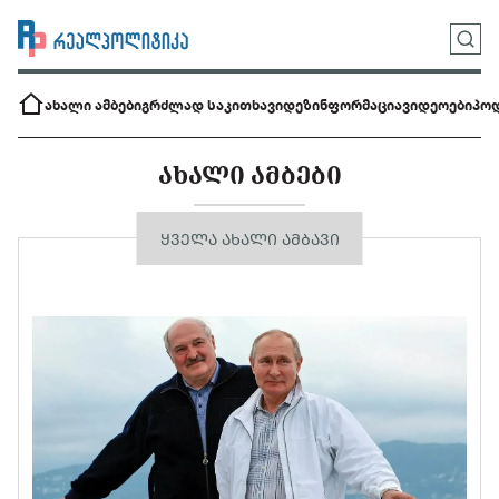
ახალი ამბები
გრძლად საკითხავი
დეზინფორმაცია
ვიდეოები
პოდ
ᲐᲮᲐᲚᲘ ᲐᲛᲑᲔᲑᲘ
ᲧᲕᲔᲚᲐ ᲐᲮᲐᲚᲘ ᲐᲛᲑᲐᲕᲘ