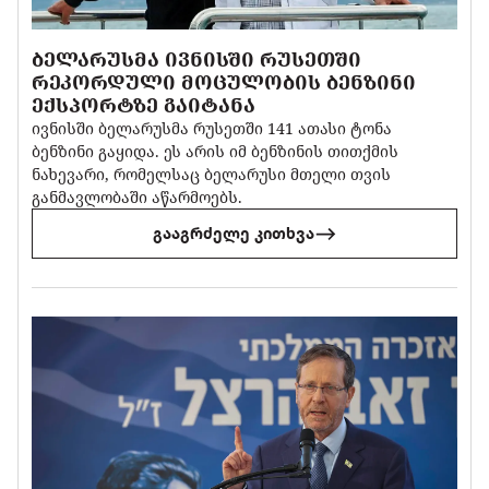
ᲑᲔᲚᲐᲠᲣᲡᲛᲐ ᲘᲕᲜᲘᲡᲨᲘ ᲠᲣᲡᲔᲗᲨᲘ
ᲠᲔᲙᲝᲠᲓᲣᲚᲘ ᲛᲝᲪᲣᲚᲝᲑᲘᲡ ᲑᲔᲜᲖᲘᲜᲘ
ᲔᲥᲡᲞᲝᲠᲢᲖᲔ ᲒᲐᲘᲢᲐᲜᲐ
ივნისში ბელარუსმა რუსეთში 141 ათასი ტონა
ბენზინი გაყიდა. ეს არის იმ ბენზინის თითქმის
ნახევარი, რომელსაც ბელარუსი მთელი თვის
განმავლობაში აწარმოებს.
გააგრძელე კითხვა