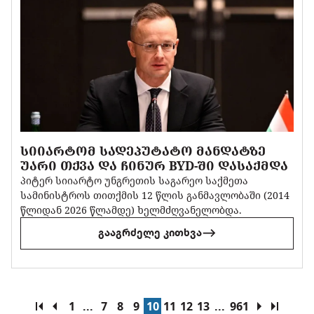
ᲡᲘᲘᲐᲠᲢᲝᲛ ᲡᲐᲓᲔᲞᲣᲢᲐᲢᲝ ᲛᲐᲜᲓᲐᲢᲖᲔ
ᲣᲐᲠᲘ ᲗᲥᲕᲐ ᲓᲐ ᲩᲘᲜᲣᲠ BYD-ᲨᲘ ᲓᲐᲡᲐᲥᲛᲓᲐ
პიტერ სიიარტო უნგრეთის საგარეო საქმეთა
სამინისტროს თითქმის 12 წლის განმავლობაში (2014
წლიდან 2026 წლამდე) ხელმძღვანელობდა.
გააგრძელე კითხვა
1
...
7
8
9
10
11
12
13
...
961