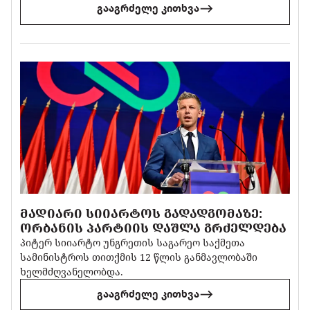
გააგრძელე კითხვა
ᲛᲐᲓᲘᲐᲠᲘ ᲡᲘᲘᲐᲠᲢᲝᲡ ᲒᲐᲓᲐᲓᲒᲝᲛᲐᲖᲔ:
ᲝᲠᲑᲐᲜᲘᲡ ᲞᲐᲠᲢᲘᲘᲡ ᲓᲐᲨᲚᲐ ᲒᲠᲫᲔᲚᲓᲔᲑᲐ
პიტერ სიიარტო უნგრეთის საგარეო საქმეთა
სამინისტროს თითქმის 12 წლის განმავლობაში
ხელმძღვანელობდა.
გააგრძელე კითხვა