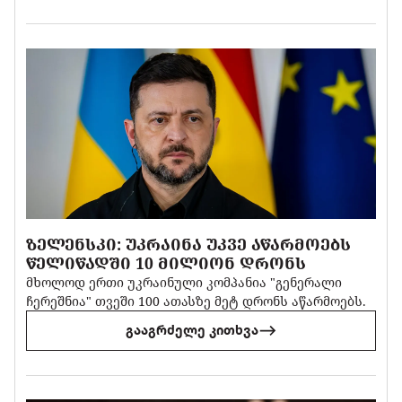
ᲖᲔᲚᲔᲜᲡᲙᲘ: ᲣᲙᲠᲐᲘᲜᲐ ᲣᲙᲕᲔ ᲐᲬᲐᲠᲛᲝᲔᲑᲡ
ᲬᲔᲚᲘᲬᲐᲓᲨᲘ 10 ᲛᲘᲚᲘᲝᲜ ᲓᲠᲝᲜᲡ
მხოლოდ ერთი უკრაინული კომპანია "გენერალი
ჩერეშნია" თვეში 100 ათასზე მეტ დრონს აწარმოებს.
გააგრძელე კითხვა