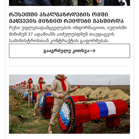
ᲠᲣᲡᲔᲗᲨᲘ ᲐᲮᲐᲚᲒᲐᲖᲠᲓᲔᲑᲘᲡ ᲝᲛᲨᲘ
ᲒᲐᲬᲕᲔᲕᲘᲡ ᲛᲘᲖᲜᲘᲗ ᲠᲔᲘᲓᲔᲑᲘ ᲒᲐᲮᲨᲘᲠᲓᲐ
რუსი უფლებადამცველების ინფორმაციით, ივლისში
მინიმუმ 37 ადამიანს აიძულებდნენ თავდაცვის
სამინისტროსთან კონტრაქტის გაფორმებას.
გააგრძელე კითხვა