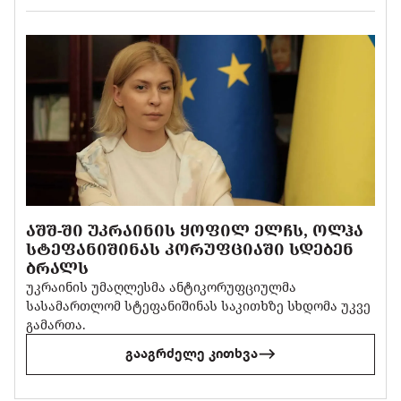
ᲐᲨᲨ-ᲨᲘ ᲣᲙᲠᲐᲘᲜᲘᲡ ᲧᲝᲤᲘᲚ ᲔᲚᲩᲡ, ᲝᲚᲰᲐ
ᲡᲢᲔᲤᲐᲜᲘᲨᲘᲜᲐᲡ ᲙᲝᲠᲣᲤᲪᲘᲐᲨᲘ ᲡᲓᲔᲑᲔᲜ
ᲑᲠᲐᲚᲡ
უკრაინის უმაღლესმა ანტიკორუფციულმა
სასამართლომ სტეფანიშინას საკითხზე სხდომა უკვე
გამართა.
გააგრძელე კითხვა