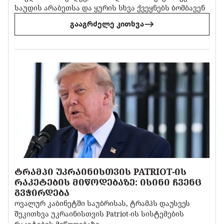
საუდის არაბეთსა და ყურის სხვა ქვეყნებს ბომბავენ
გააგრძელე კითხვა
ᲢᲠᲐᲛᲞᲘ ᲣᲙᲠᲐᲘᲜᲘᲡᲗᲕᲘᲡ PATRIOT-ᲘᲡ
ᲠᲐᲙᲔᲢᲔᲑᲘᲡ ᲛᲘᲬᲝᲓᲔᲑᲐᲖᲔ: ᲘᲡᲘᲜᲘ ᲩᲕᲔᲜᲪ
ᲒᲕᲭᲘᲠᲓᲔᲑᲐ
ოვალურ კაბინეტში საუბრისას, ტრამპს დაუსვეს
შეკითხვა უკრაინისთვის Patriot-ის სისტემების