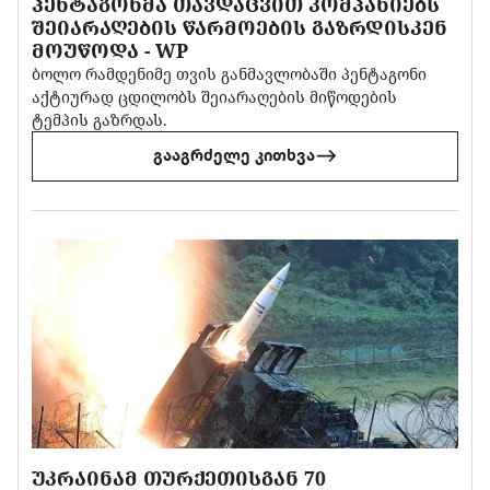
ᲞᲔᲜᲢᲐᲒᲝᲜᲛᲐ ᲗᲐᲕᲓᲐᲪᲕᲘᲗ ᲙᲝᲛᲞᲐᲜᲘᲔᲑᲡ
ᲨᲔᲘᲐᲠᲐᲦᲔᲑᲘᲡ ᲬᲐᲠᲛᲝᲔᲑᲘᲡ ᲒᲐᲖᲠᲓᲘᲡᲙᲔᲜ
ᲛᲝᲣᲬᲝᲓᲐ - WP
ბოლო რამდენიმე თვის განმავლობაში პენტაგონი
აქტიურად ცდილობს შეიარაღების მიწოდების
ტემპის გაზრდას.
გააგრძელე კითხვა
ᲣᲙᲠᲐᲘᲜᲐᲛ ᲗᲣᲠᲥᲔᲗᲘᲡᲒᲐᲜ 70