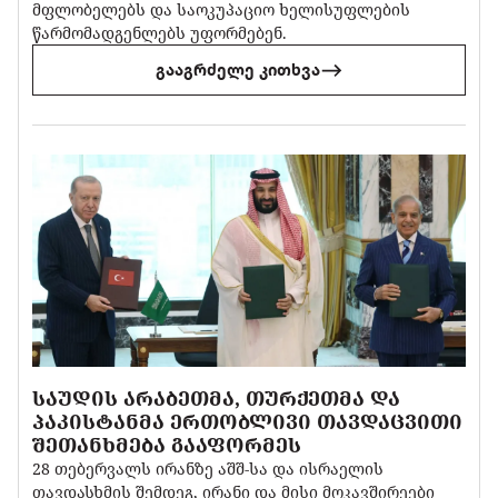
მფლობელებს და საოკუპაციო ხელისუფლების
წარმომადგენლებს უფორმებენ.
გააგრძელე კითხვა
ᲡᲐᲣᲓᲘᲡ ᲐᲠᲐᲑᲔᲗᲛᲐ, ᲗᲣᲠᲥᲔᲗᲛᲐ ᲓᲐ
ᲞᲐᲙᲘᲡᲢᲐᲜᲛᲐ ᲔᲠᲗᲝᲑᲚᲘᲕᲘ ᲗᲐᲕᲓᲐᲪᲕᲘᲗᲘ
ᲨᲔᲗᲐᲜᲮᲛᲔᲑᲐ ᲒᲐᲐᲤᲝᲠᲛᲔᲡ
28 თებერვალს ირანზე აშშ-სა და ისრაელის
თავდასხმის შემდეგ, ირანი და მისი მოკავშირეები