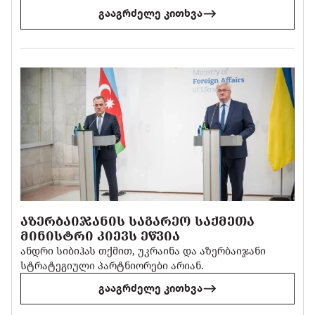
გააგრძელე კითხვა
ᲐᲖᲔᲠᲑᲐᲘᲯᲐᲜᲘᲡ ᲡᲐᲒᲐᲠᲔᲝ ᲡᲐᲥᲛᲔᲗᲐ
ᲛᲘᲜᲘᲡᲢᲠᲘ ᲙᲘᲔᲕᲡ ᲔᲬᲕᲘᲐ
ანდრი სიბიჰას თქმით, უკრაინა და აზერბაიჯანი
სტრატეგიული პარტნიორები არიან.
გააგრძელე კითხვა