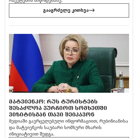
რაკეტების მიწოდებაზე.
გააგრძელე კითხვა
ᲛᲐᲢᲕᲘᲔᲜᲙᲝ: ᲠᲣᲡ ᲢᲣᲠᲘᲡᲢᲔᲑᲡ
ᲨᲔᲡᲐᲫᲚᲝᲐ ᲕᲣᲠᲩᲘᲝᲗ ᲡᲝᲛᲮᲔᲗᲨᲘ
ᲕᲘᲖᲘᲢᲘᲡᲒᲐᲜ ᲗᲐᲕᲘ ᲨᲔᲘᲙᲐᲕᲝᲜ
მედიაში გავრცელებული ინფორმაციით, რუბინიანისა
და მატვიენკოს საუბარი სომხური მხარის
ინიციატივით შედგა.