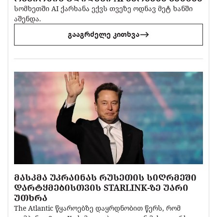
სომხეთში AI ქარხანა ექვს თვეზე ოდნავ მეტ ხანში
აშენდა.
გააგრძელე კითხვა
ᲛᲐᲡᲙᲛᲐ ᲣᲙᲠᲐᲘᲜᲐᲡ ᲠᲣᲡᲔᲗᲘᲡ ᲡᲘᲦᲠᲛᲔᲨᲘ
ᲓᲐᲠᲢᲧᲛᲔᲑᲘᲡᲗᲕᲘᲡ STARLINK-ᲖᲔ ᲣᲐᲠᲘ
ᲣᲗᲮᲠᲐ
The Atlantic წყაროებზე დაყრდნობით წერს, რომ