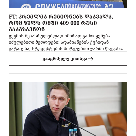
FT: ᲙᲠᲔᲛᲚᲛᲐ ᲠᲔᲒᲘᲝᲜᲔᲑᲡ ᲓᲐᲐᲕᲐᲚᲐ,
ᲠᲝᲛ ᲬᲔᲚᲡ ᲝᲛᲨᲘ 409 000 ᲠᲣᲡᲘ
ᲒᲐᲐᲒᲖᲐᲕᲜᲝᲜ
გეგმის შესასრულებლად ხშირად გამოიყენება
იძულებითი მეთოდები: ადამიანების ქუჩიდან
გატაცება, სტუდენტების მოტყუებით ჯარში წაყვანა.
გააგრძელე კითხვა