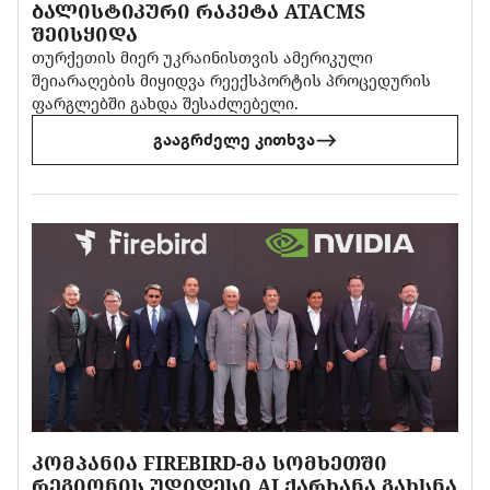
ᲑᲐᲚᲘᲡᲢᲘᲙᲣᲠᲘ ᲠᲐᲙᲔᲢᲐ ATACMS
ᲨᲔᲘᲡᲧᲘᲓᲐ
თურქეთის მიერ უკრაინისთვის ამერიკული
შეიარაღების მიყიდვა რეექსპორტის პროცედურის
ფარგლებში გახდა შესაძლებელი.
გააგრძელე კითხვა
ᲙᲝᲛᲞᲐᲜᲘᲐ FIREBIRD-ᲛᲐ ᲡᲝᲛᲮᲔᲗᲨᲘ
ᲠᲔᲒᲘᲝᲜᲘᲡ ᲣᲓᲘᲓᲔᲡᲘ AI ᲥᲐᲠᲮᲐᲜᲐ ᲒᲐᲮᲡᲜᲐ