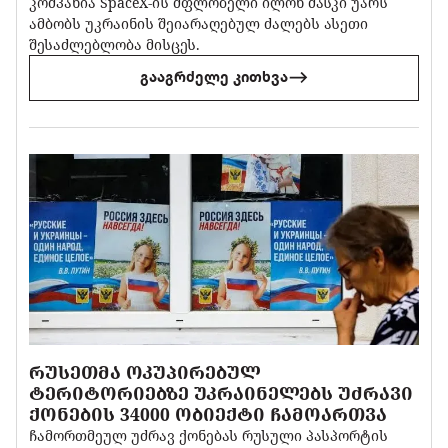
კომპანია SpaceX-ის მფლობელი ილონ მასკი უარს
ამბობს უკრაინის შეიარაღებულ ძალებს ასეთი
შესაძლებლობა მისცეს.
გააგრძელე კითხვა
ᲠᲣᲡᲔᲗᲛᲐ ᲝᲙᲣᲞᲘᲠᲔᲑᲣᲚ
ᲢᲔᲠᲘᲢᲝᲠᲘᲔᲑᲖᲔ ᲣᲙᲠᲐᲘᲜᲔᲚᲔᲑᲡ ᲣᲫᲠᲐᲕᲘ
ᲥᲝᲜᲔᲑᲘᲡ 34000 ᲝᲑᲘᲔᲥᲢᲘ ᲩᲐᲛᲝᲐᲠᲗᲕᲐ
ჩამორთმეულ უძრავ ქონებას რუსული პასპორტის