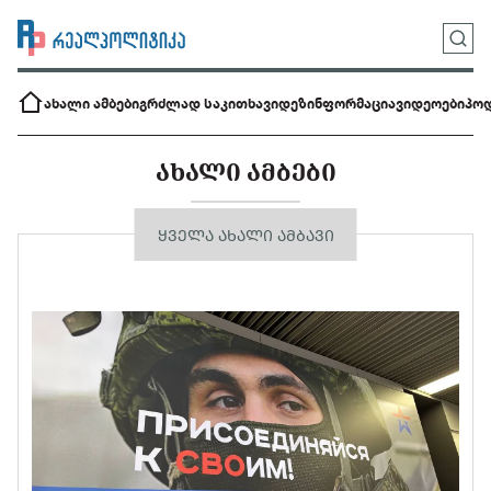
ახალი ამბები
გრძლად საკითხავი
დეზინფორმაცია
ვიდეოები
პოდ
ᲐᲮᲐᲚᲘ ᲐᲛᲑᲔᲑᲘ
ᲧᲕᲔᲚᲐ ᲐᲮᲐᲚᲘ ᲐᲛᲑᲐᲕᲘ