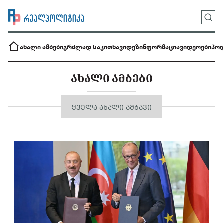
ახალი ამბები
გრძლად საკითხავი
დეზინფორმაცია
ვიდეოები
პოდ
ᲐᲮᲐᲚᲘ ᲐᲛᲑᲔᲑᲘ
ᲧᲕᲔᲚᲐ ᲐᲮᲐᲚᲘ ᲐᲛᲑᲐᲕᲘ