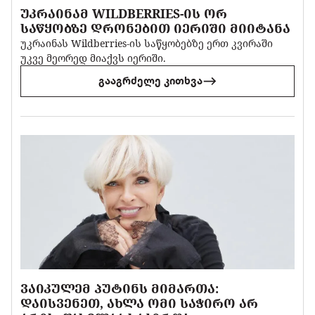
ᲣᲙᲠᲐᲘᲜᲐᲛ WILDBERRIES-ᲘᲡ ᲝᲠ
ᲡᲐᲬᲧᲝᲑᲖᲔ ᲓᲠᲝᲜᲔᲑᲘᲗ ᲘᲔᲠᲘᲨᲘ ᲛᲘᲘᲢᲐᲜᲐ
უკრაინას Wildberries-ის საწყობებზე ერთ კვირაში
უკვე მეორედ მიაქვს იერიში.
გააგრძელე კითხვა
ᲕᲐᲘᲙᲣᲚᲔᲛ ᲞᲣᲢᲘᲜᲡ ᲛᲘᲛᲐᲠᲗᲐ:
ᲓᲐᲘᲡᲕᲔᲜᲔᲗ, ᲐᲮᲚᲐ ᲝᲛᲘ ᲡᲐᲭᲘᲠᲝ ᲐᲠ