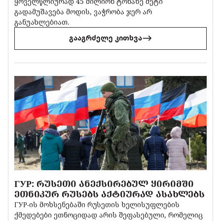
ყოველწლიურად 45 მილიონ ტონაზე მეტი
გადამუშავება მოდის, ვაჭრობა ჯერ არ
განუახლებიათ.
გააგრძელე კითხვა
ГУР: ᲠᲣᲡᲔᲗᲘ ᲐᲜᲔᲥᲡᲘᲠᲔᲑᲣᲚ ᲧᲘᲠᲘᲛᲨᲘ
ᲔᲗᲜᲘᲙᲣᲠ ᲠᲣᲡᲔᲑᲡ ᲐᲥᲢᲘᲣᲠᲐᲓ ᲐᲡᲐᲮᲚᲔᲑᲡ
ГУР-ის მოხსენებაში რუსეთის ხელისუფლების
ქმედებები ეთნოციდად არის შეფასებული, რომელიც