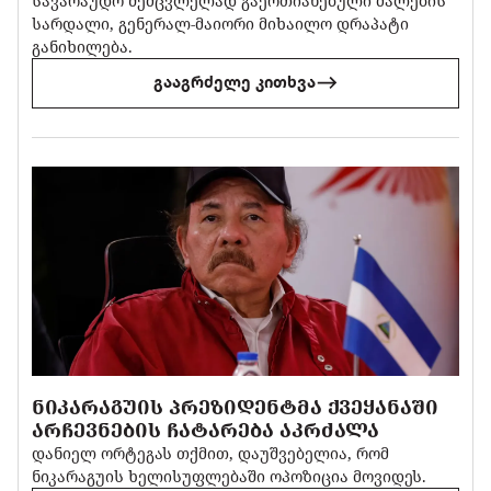
სავარაუდო შემცვლელად გაერთიანებული ძალების
სარდალი, გენერალ-მაიორი მიხაილო დრაპატი
განიხილება.
გააგრძელე კითხვა
ᲜᲘᲙᲐᲠᲐᲒᲣᲘᲡ ᲞᲠᲔᲖᲘᲓᲔᲜᲢᲛᲐ ᲥᲕᲔᲧᲐᲜᲐᲨᲘ
ᲐᲠᲩᲔᲕᲜᲔᲑᲘᲡ ᲩᲐᲢᲐᲠᲔᲑᲐ ᲐᲙᲠᲫᲐᲚᲐ
დანიელ ორტეგას თქმით, დაუშვებელია, რომ
ნიკარაგუის ხელისუფლებაში ოპოზიცია მოვიდეს.