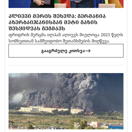
ᲐᲚᲘᲔᲕᲘ ᲛᲔᲠᲪᲡ ᲨᲔᲮᲕᲓᲐ: ᲒᲔᲠᲛᲐᲜᲘᲐ
ᲐᲖᲔᲠᲑᲐᲘᲯᲐᲜᲘᲡᲒᲐᲜ ᲛᲔᲢᲘ ᲒᲐᲖᲘᲡ
ᲨᲔᲡᲧᲘᲓᲕᲐᲡ ᲒᲔᲒᲛᲐᲕᲡ
ფრიდრიხ მერცმა ილჰამ ალიევს მიულოცა 2025 წელს
სომხეთთან სამშვიდობო შეთანხმების მიღწევა.
გააგრძელე კითხვა