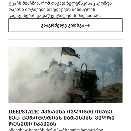
ტკაჩს მიაჩნია, რომ თავად ზელენსკისაც ჰქონდა
თავისი მოტივები თავდაცვის მინისტრის
გადაყენების გადაწყვეტილების მიღებისას.
გააგრძელე კითხვა
DEEPSTATE: ᲣᲙᲠᲐᲘᲜᲐ ᲘᲕᲚᲘᲡᲨᲘ ᲘᲛᲐᲖᲔ
ᲛᲔᲢ ᲢᲔᲠᲘᲢᲝᲠᲘᲐᲡ ᲘᲑᲠᲣᲜᲔᲑᲡ, ᲕᲘᲓᲠᲔ
ᲠᲣᲡᲔᲗᲘ ᲘᲙᲐᲕᲔᲑᲡ
იმავეს აცხადებს რუსი სამხედრო ბლოგერიც,