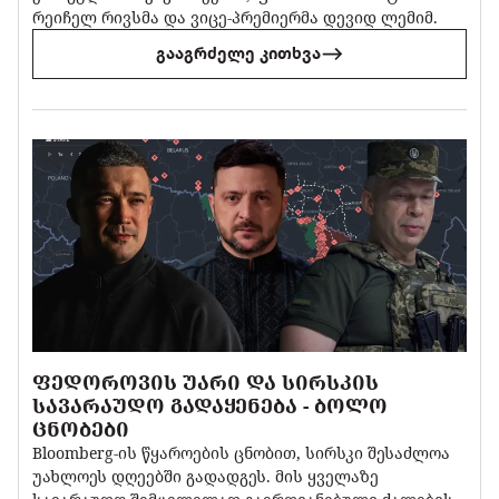
რეიჩელ რივსმა და ვიცე-პრემიერმა დევიდ ლემიმ.
გააგრძელე კითხვა
ᲤᲔᲓᲝᲠᲝᲕᲘᲡ ᲣᲐᲠᲘ ᲓᲐ ᲡᲘᲠᲡᲙᲘᲡ
ᲡᲐᲕᲐᲠᲐᲣᲓᲝ ᲒᲐᲓᲐᲧᲔᲜᲔᲑᲐ - ᲑᲝᲚᲝ
ᲪᲜᲝᲑᲔᲑᲘ
Bloomberg-ის წყაროების ცნობით, სირსკი შესაძლოა
უახლოეს დღეებში გადადგეს. მის ყველაზე