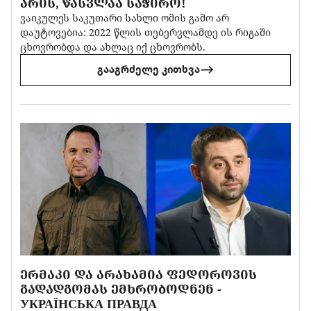
ᲐᲠᲘᲡ, ᲬᲐᲡᲕᲚᲐᲐ ᲡᲐᲭᲘᲠᲝ!
ვაიკულეს საკუთარი სახლი ომის გამო არ
დაუტოვებია: 2022 წლის თებერვლამდე ის რიგაში
ცხოვრობდა და ახლაც იქ ცხოვრობს.
გააგრძელე კითხვა
ᲔᲠᲛᲐᲙᲘ ᲓᲐ ᲐᲠᲐᲮᲐᲛᲘᲐ ᲤᲔᲓᲝᲠᲝᲕᲘᲡ
ᲒᲐᲓᲐᲓᲒᲝᲛᲐᲡ ᲔᲛᲮᲠᲝᲑᲝᲓᲜᲔᲜ -
УКРАЇНСЬКА ПРАВДА