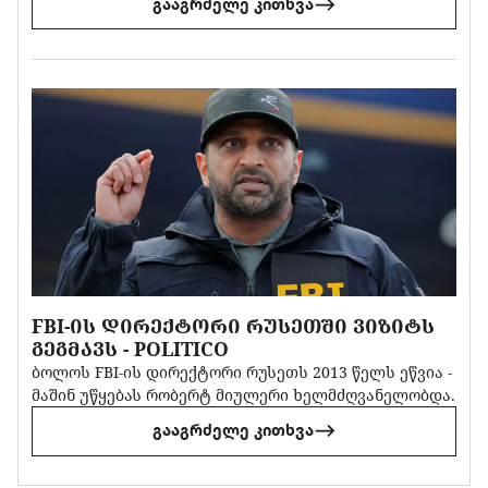
გააგრძელე კითხვა
FBI-ᲘᲡ ᲓᲘᲠᲔᲥᲢᲝᲠᲘ ᲠᲣᲡᲔᲗᲨᲘ ᲕᲘᲖᲘᲢᲡ
ᲒᲔᲒᲛᲐᲕᲡ - POLITICO
ბოლოს FBI-ის დირექტორი რუსეთს 2013 წელს ეწვია -
მაშინ უწყებას რობერტ მიულერი ხელმძღვანელობდა.
გააგრძელე კითხვა