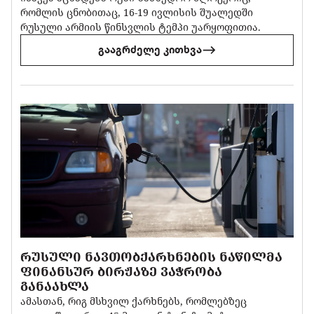
რომლის ცნობითაც, 16-19 ივლისის შუალედში
რუსული არმიის წინსვლის ტემპი უარყოფითია.
გააგრძელე კითხვა
ᲠᲣᲡᲣᲚᲘ ᲜᲐᲕᲗᲝᲑᲥᲐᲠᲮᲜᲔᲑᲘᲡ ᲜᲐᲬᲘᲚᲛᲐ
ᲤᲘᲜᲐᲜᲡᲣᲠ ᲑᲘᲠᲟᲐᲖᲔ ᲕᲐᲭᲠᲝᲑᲐ
ᲒᲐᲜᲐᲐᲮᲚᲐ
ამასთან, რიგ მსხვილ ქარხნებს, რომლებზეც