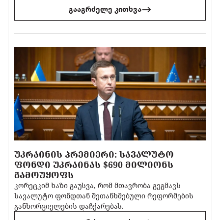
გააგრძელე კითხვა
ᲣᲙᲠᲐᲘᲜᲘᲡ ᲞᲠᲔᲛᲘᲔᲠᲘ: ᲡᲐᲕᲐᲚᲣᲢᲝ
ᲤᲝᲜᲓᲘ ᲣᲙᲠᲐᲘᲜᲐᲡ $690 ᲛᲘᲚᲘᲝᲜᲡ
ᲒᲐᲛᲝᲣᲧᲝᲤᲡ
კორეცკიმ ხაზი გაუსვა, რომ მთავრობა გეგმავს
სავალუტო ფონდთან შეთანხმებული რეფორმების
განხორციელების დაჩქარებას.