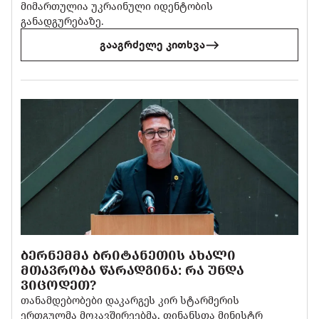
მიმართულია უკრაინული იდენტობის
განადგურებაზე.
გააგრძელე კითხვა
ᲑᲔᲠᲜᲔᲛᲛᲐ ᲑᲠᲘᲢᲐᲜᲔᲗᲘᲡ ᲐᲮᲐᲚᲘ
ᲛᲗᲐᲕᲠᲝᲑᲐ ᲬᲐᲠᲐᲓᲒᲘᲜᲐ: ᲠᲐ ᲣᲜᲓᲐ
ᲕᲘᲪᲝᲓᲔᲗ?
თანამდებობები დაკარგეს კირ სტარმერის
ერთგულმა მოკავშირეებმა, ფინანსთა მინისტრ