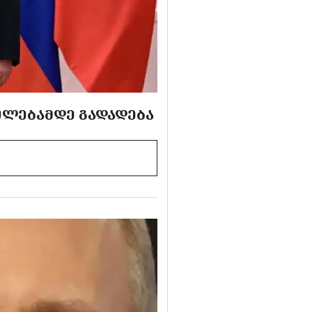
ᲣᲚᲔᲑᲐᲛᲓᲔ ᲒᲐᲓᲐᲓᲔᲑᲐ