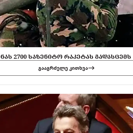
ᲘᲜᲐᲡ 2700 ᲡᲐᲖᲔᲜᲘᲢᲝ ᲠᲐᲙᲔᲢᲐᲡ ᲒᲐᲓᲐᲡᲪᲔᲛᲡ
გააგრძელე კითხვა