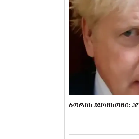
ᲑᲝᲠᲘᲡ ᲯᲝᲜᲡᲝᲜᲘ: ᲞᲣ