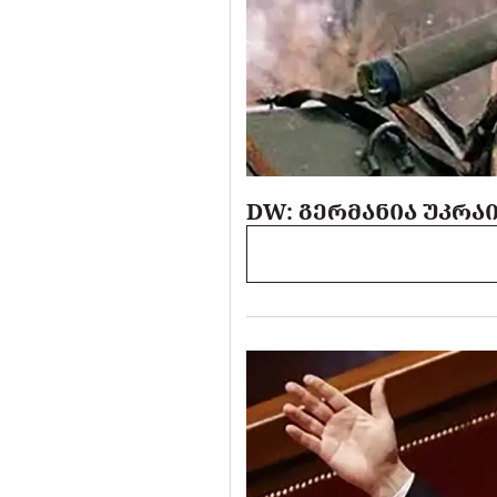
DW: ᲒᲔᲠᲛᲐᲜᲘᲐ ᲣᲙᲠᲐ