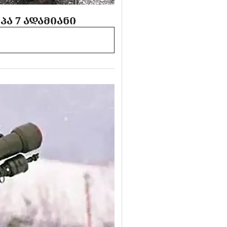
Ა 7 ᲐᲓᲐᲛᲘᲐᲜᲘ