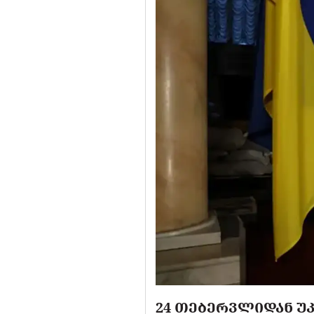
24 ᲗᲔᲑᲔᲠᲕᲚᲘᲓᲐᲜ Უ