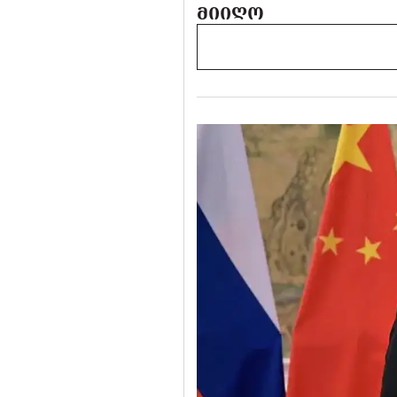
ᲛᲘᲘᲦᲝ