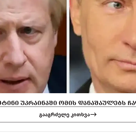
ᲢᲘᲜᲘ ᲣᲙᲠᲐᲘᲜᲐᲨᲘ ᲝᲛᲘᲡ ᲓᲐᲜᲐᲨᲐᲣᲚᲔᲑᲡ Ჩ
გააგრძელე კითხვა