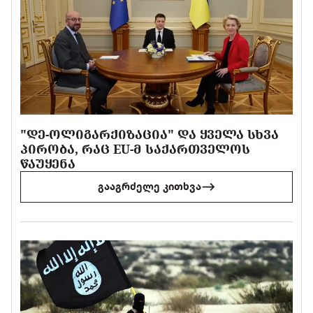
"ᲓᲔ-ᲝᲚᲘᲒᲐᲠᲥᲘᲖᲐᲪᲘᲐ" ᲓᲐ ᲧᲕᲔᲚᲐ ᲡᲮᲕᲐ
ᲞᲘᲠᲝᲑᲐ, ᲠᲐᲪ EU-Მ ᲡᲐᲥᲐᲠᲗᲕᲔᲚᲝᲡ
ᲬᲐᲣᲧᲔᲜᲐ
გააგრძელე კითხვა