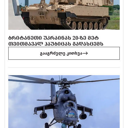
ᲑᲠᲘᲢᲐᲜᲔᲗᲘ ᲣᲙᲠᲐᲘᲜᲐᲡ 20-ᲖᲔ ᲛᲔᲢ
ᲗᲕᲘᲗᲛᲐᲕᲐᲚ ᲰᲐᲣᲑᲘᲪᲐᲡ ᲒᲐᲓᲐᲡᲪᲔᲛᲡ
გააგრძელე კითხვა