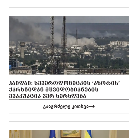
ᲰᲐᲘᲓᲐᲘ: ᲡᲔᲕᲔᲠᲝᲓᲝᲜᲔᲪᲙᲘᲡ ‘ᲐᲖᲝᲢᲘᲡ’
ᲥᲐᲠᲮᲜᲘᲓᲐᲜ ᲛᲨᲕᲘᲓᲝᲑᲘᲐᲜᲔᲑᲘᲡ
ᲔᲕᲐᲙᲣᲐᲪᲘᲐ ᲕᲔᲠ ᲮᲔᲠᲮᲓᲔᲑᲐ
გააგრძელე კითხვა