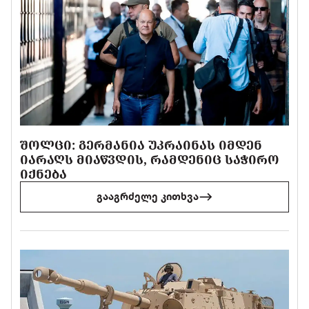
ᲨᲝᲚᲪᲘ: ᲒᲔᲠᲛᲐᲜᲘᲐ ᲣᲙᲠᲐᲘᲜᲐᲡ ᲘᲛᲓᲔᲜ
ᲘᲐᲠᲐᲦᲡ ᲛᲘᲐᲬᲕᲓᲘᲡ, ᲠᲐᲛᲓᲔᲜᲘᲪ ᲡᲐᲭᲘᲠᲝ
ᲘᲥᲜᲔᲑᲐ
გააგრძელე კითხვა