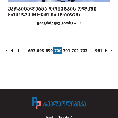
ᲣᲙᲠᲐᲘᲜᲔᲚᲔᲑᲛᲐ ᲓᲝᲜᲔᲪᲙᲘᲡ ᲝᲚᲥᲨᲘ
ᲠᲣᲡᲣᲚᲘ MI-35M ᲩᲐᲛᲝᲐᲒᲓᲔᲡ
გააგრძელე კითხვა
1
...
697
698
699
700
701
702
703
...
961
ჩვენს შესახებ