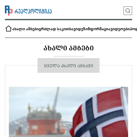
ახალი ამბები
გრძლად საკითხავი
დეზინფორმაცია
ვიდეოები
პოდ
ᲐᲮᲐᲚᲘ ᲐᲛᲑᲔᲑᲘ
ᲧᲕᲔᲚᲐ ᲐᲮᲐᲚᲘ ᲐᲛᲑᲐᲕᲘ