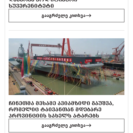
ᲡᲣᲕᲔᲠᲔᲜᲘᲢᲔᲢᲘ
გააგრძელე კითხვა
ᲩᲘᲜᲔᲗᲛᲐ ᲛᲔᲡᲐᲛᲔ ᲐᲕᲘᲐᲛᲖᲘᲓᲘ ᲒᲐᲣᲨᲕᲐ,
ᲠᲝᲛᲔᲚᲘᲪ ᲢᲐᲘᲕᲐᲜᲗᲐᲜ ᲛᲓᲔᲑᲐᲠᲔ
ᲞᲠᲝᲕᲘᲜᲪᲘᲘᲡ ᲡᲐᲮᲔᲚᲡ ᲐᲢᲐᲠᲔᲑᲡ
გააგრძელე კითხვა