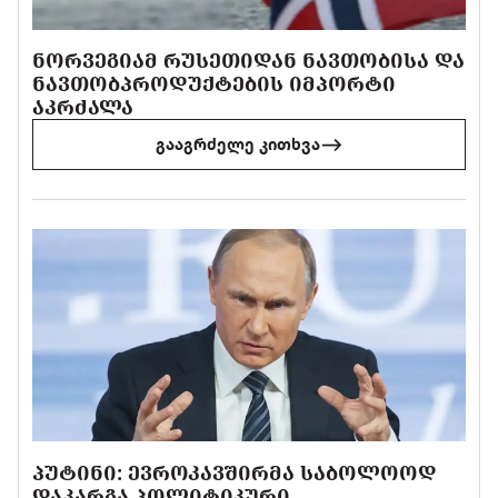
ᲜᲝᲠᲕᲔᲒᲘᲐᲛ ᲠᲣᲡᲔᲗᲘᲓᲐᲜ ᲜᲐᲕᲗᲝᲑᲘᲡᲐ ᲓᲐ
ᲜᲐᲕᲗᲝᲑᲞᲠᲝᲓᲣᲥᲢᲔᲑᲘᲡ ᲘᲛᲞᲝᲠᲢᲘ
ᲐᲙᲠᲫᲐᲚᲐ
გააგრძელე კითხვა
ᲞᲣᲢᲘᲜᲘ: ᲔᲕᲠᲝᲙᲐᲕᲨᲘᲠᲛᲐ ᲡᲐᲑᲝᲚᲝᲝᲓ
ᲓᲐᲙᲐᲠᲒᲐ ᲞᲝᲚᲘᲢᲘᲙᲣᲠᲘ