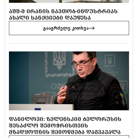
ᲐᲨᲨ-Მ ᲘᲠᲐᲜᲘᲡ ᲜᲐᲕᲗᲝᲑ-ᲘᲜᲓᲣᲡᲢᲠᲘᲐᲡ
ᲐᲮᲐᲚᲘ ᲡᲐᲜᲥᲪᲘᲔᲑᲘ ᲓᲐᲣᲬᲔᲡᲐ
გააგრძელე კითხვა
ᲓᲐᲜᲘᲚᲝᲕᲘ: ᲖᲔᲚᲔᲜᲡᲙᲘᲛ ᲑᲔᲚᲝᲠᲣᲡᲘᲡ
ᲨᲔᲡᲐᲫᲚᲝ ᲨᲔᲛᲝᲭᲠᲘᲡᲗᲕᲘᲡ
ᲛᲖᲐᲓᲧᲝᲤᲜᲘᲡ ᲨᲔᲛᲝᲬᲛᲔᲑᲐ ᲓᲐᲒᲕᲐᲕᲐᲚᲐ