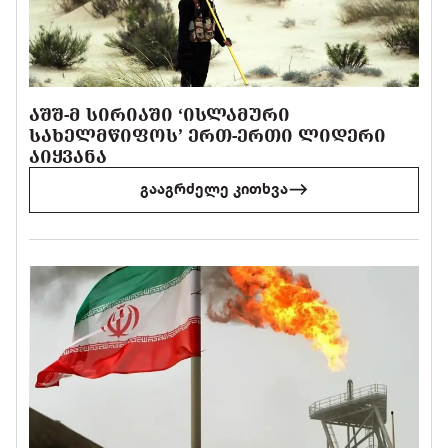
ᲐᲨᲨ-Მ ᲡᲘᲠᲘᲐᲨᲘ ‘ᲘᲡᲚᲐᲛᲣᲠᲘ
ᲡᲐᲮᲔᲚᲛᲬᲘᲤᲝᲡ’ ᲔᲠᲗ-ᲔᲠᲗᲘ ᲚᲘᲓᲔᲠᲘ
ᲐᲘᲧᲕᲐᲜᲐ
გააგრძელე კითხვა