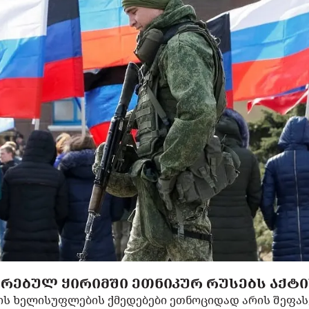
ᲡᲘᲠᲔᲑᲣᲚ ᲧᲘᲠᲘᲛᲨᲘ ᲔᲗᲜᲘᲙᲣᲠ ᲠᲣᲡᲔᲑᲡ ᲐᲥᲢ
თის ხელისუფლების ქმედებები ეთნოციდად არის შეფა