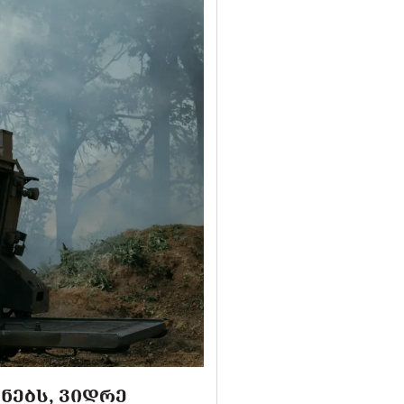
ᲜᲔᲑᲡ, ᲕᲘᲓᲠᲔ