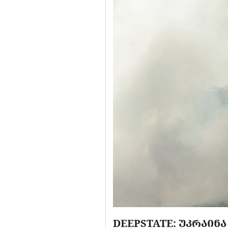
DEEPSTATE: ᲣᲙᲠᲐᲘᲜ