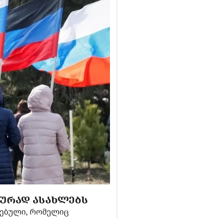
ᲘᲣᲠᲐᲓ ᲐᲡᲐᲮᲚᲔᲑᲡ
სებული, რომელიც