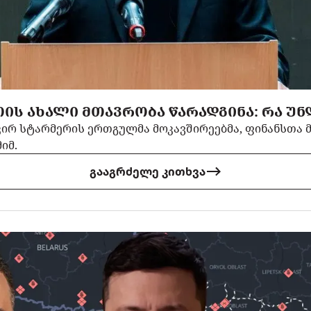
ᲘᲡ ᲐᲮᲐᲚᲘ ᲛᲗᲐᲕᲠᲝᲑᲐ ᲬᲐᲠᲐᲓᲒᲘᲜᲐ: ᲠᲐ Უ
კირ სტარმერის ერთგულმა მოკავშირეებმა, ფინანსთა 
იმ.
გააგრძელე კითხვა