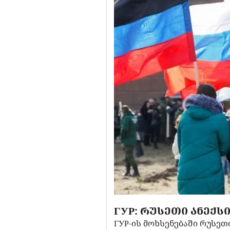
ГУР: ᲠᲣᲡᲔᲗᲘ ᲐᲜᲔᲥ
ГУР-ის მოხსენებაში რუსე