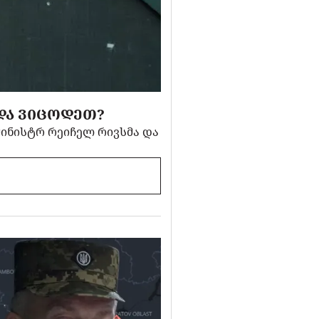
ᲜᲓᲐ ᲕᲘᲪᲝᲓᲔᲗ?
მინისტრ რეიჩელ რივსმა და