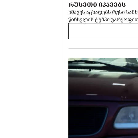
ᲠᲣᲡᲔᲗᲘ ᲘᲙᲐᲕᲔᲑᲡ
იმავეს აცხადებს რუსი სა
წინსვლის ტემპი უარყოფით