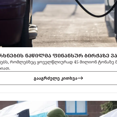
ᲮᲜᲔᲑᲘᲡ ᲜᲐᲬᲘᲚᲛᲐ ᲤᲘᲜᲐᲜᲡᲣᲠ ᲑᲘᲠᲟᲐᲖᲔ Ვ
ხნებს, რომლებზეც ყოველწლიურად 45 მილიონ ტონაზე მ
ბიათ.
გააგრძელე კითხვა