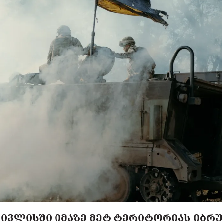
Ა ᲘᲕᲚᲘᲡᲨᲘ ᲘᲛᲐᲖᲔ ᲛᲔᲢ ᲢᲔᲠᲘᲢᲝᲠᲘᲐᲡ ᲘᲑᲠᲣ