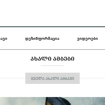
ავი
დეზინფორმაცია
ვიდეოები
ᲐᲮᲐᲚᲘ ᲐᲛᲑᲔᲑᲘ
ᲧᲕᲔᲚᲐ ᲐᲮᲐᲚᲘ ᲐᲛᲑᲐᲕᲘ