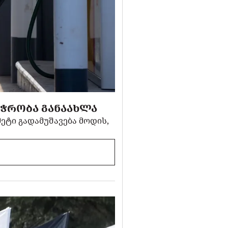
ᲐᲭᲠᲝᲑᲐ ᲒᲐᲜᲐᲐᲮᲚᲐ
ეტი გადამუშავება მოდის,