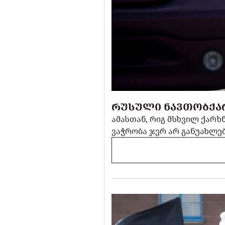
ᲠᲣᲡᲣᲚᲘ ᲜᲐᲕᲗᲝᲑᲥᲐᲠ
ამასთან, რიგ მსხვილ ქარ
ვაჭრობა ჯერ არ განუახლე