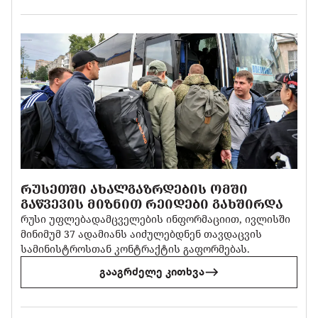
ᲠᲣᲡᲔᲗᲨᲘ ᲐᲮᲐᲚᲒᲐᲖᲠᲓᲔᲑᲘᲡ ᲝᲛᲨᲘ
ᲒᲐᲬᲕᲔᲕᲘᲡ ᲛᲘᲖᲜᲘᲗ ᲠᲔᲘᲓᲔᲑᲘ ᲒᲐᲮᲨᲘᲠᲓᲐ
რუსი უფლებადამცველების ინფორმაციით, ივლისში
მინიმუმ 37 ადამიანს აიძულებდნენ თავდაცვის
სამინისტროსთან კონტრაქტის გაფორმებას.
გააგრძელე კითხვა