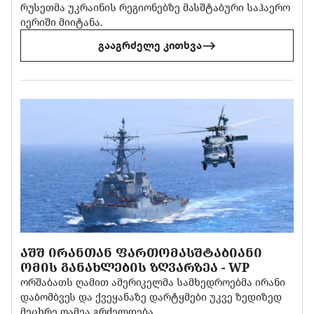
რუსეთმა უკრაინის რეგიონებზე მასშტაბური საჰაერო
იერიში მიიტანა.
გააგრძელე კითხვა
ᲐᲨᲨ ᲘᲠᲐᲜᲗᲐᲜ ᲤᲐᲠᲗᲝᲛᲐᲡᲨᲢᲐᲑᲘᲐᲜᲘ
ᲝᲛᲘᲡ ᲒᲐᲜᲐᲮᲚᲔᲑᲘᲡ ᲖᲦᲕᲐᲠᲖᲔᲐ - WP
ორშაბათს ღამით ამერიკელმა სამხედროებმა ირანი
დაბომბვეს და ქვეყანაზე დარტყმები უკვე ზედიზედ
მეცხრე ღამეა გრძელდება.