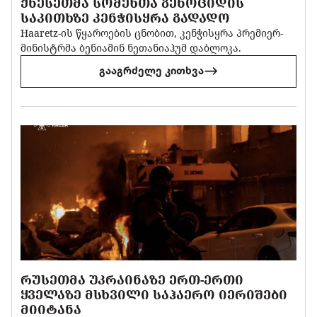
ᲥᲜᲔᲡᲔᲗᲛᲐ ᲡᲝᲛᲔᲮᲗᲐ ᲒᲔᲜᲝᲪᲘᲓᲘᲡ
ᲡᲐᲙᲘᲗᲮᲖᲔ ᲙᲔᲜᲭᲘᲡᲧᲠᲐ ᲒᲐᲓᲐᲓᲝ
Haaretz-ის წყაროების ცნობით, კენჭისყრა პრემიერ-
მინისტრმა ბენიამინ ნეთანიაჰუმ დაბლოკა.
გააგრძელე კითხვა
ᲠᲣᲡᲔᲗᲛᲐ ᲣᲙᲠᲐᲘᲜᲐᲖᲔ ᲔᲠᲗ-ᲔᲠᲗᲘ
ᲧᲕᲔᲚᲐᲖᲔ ᲛᲡᲮᲕᲘᲚᲘ ᲡᲐᲰᲐᲔᲠᲝ ᲘᲔᲠᲘᲨᲔᲑᲘ
ᲛᲘᲘᲢᲐᲜᲐ