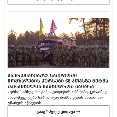
ᲒᲐᲔᲠᲗᲘᲐᲜᲔᲑᲣᲚ ᲡᲐᲛᲔᲤᲝᲨᲘ
ᲛᲝᲛᲖᲐᲓᲔᲑᲘᲡ ᲙᲣᲠᲡᲔᲑᲘ 68 ᲐᲗᲐᲡᲖᲔ ᲛᲔᲢᲛᲐ
ᲣᲙᲠᲐᲘᲜᲔᲚᲛᲐ ᲡᲐᲛᲮᲔᲓᲠᲝᲛ ᲒᲐᲘᲐᲠᲐ
კურსი სამხედრო გამოცდილების არმქონე უკრაინელ
ახალწვეულებს საბრძოლო მომზადების საბაზისო
უნარებს აწავლის.
გააგრძელე კითხვა