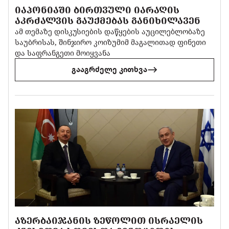
ᲘᲐᲞᲝᲜᲘᲐᲨᲘ ᲑᲘᲠᲗᲕᲣᲚᲘ ᲘᲐᲠᲐᲦᲘᲡ
ᲐᲙᲠᲫᲐᲚᲕᲘᲡ ᲒᲐᲣᲥᲛᲔᲑᲐᲡ ᲒᲐᲜᲘᲮᲘᲚᲐᲕᲔᲜ
ამ თემაზე დისკუსიების დაწყების აუცილებლობაზე
საუბრისას, შინჯირო კოიზუმიმ მაგალითად ფინეთი
და საფრანგეთი მოიყვანა
გააგრძელე კითხვა
ᲐᲖᲔᲠᲑᲐᲘᲯᲐᲜᲘᲡ ᲖᲔᲬᲝᲚᲘᲗ ᲘᲡᲠᲐᲔᲚᲘᲡ