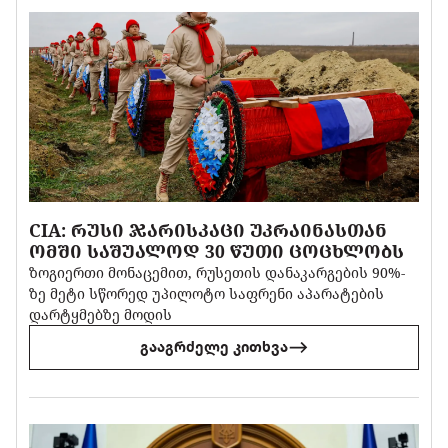
CIA: ᲠᲣᲡᲘ ᲯᲐᲠᲘᲡᲙᲐᲪᲘ ᲣᲙᲠᲐᲘᲜᲐᲡᲗᲐᲜ
ᲝᲛᲨᲘ ᲡᲐᲨᲣᲐᲚᲝᲓ 30 ᲬᲣᲗᲘ ᲪᲝᲪᲮᲚᲝᲑᲡ
ზოგიერთი მონაცემით, რუსეთის დანაკარგების 90%-
ზე მეტი სწორედ უპილოტო საფრენი აპარატების
დარტყმებზე მოდის
გააგრძელე კითხვა