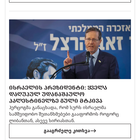
ᲘᲡᲠᲐᲔᲚᲘᲡ ᲞᲠᲔᲖᲘᲓᲔᲜᲢᲘ: ᲧᲕᲔᲚᲐ
ᲓᲐᲦᲣᲞᲣᲚ ᲣᲓᲐᲜᲐᲨᲐᲣᲚᲝ
ᲞᲐᲚᲔᲡᲢᲘᲜᲔᲚᲖᲔ ᲒᲣᲚᲘ ᲛᲢᲙᲘᲕᲐ
ჰერცოგმა განაცხადა, რომ სურს ისრაელმა
სამშვიდობო შეთანხმებები გააფორმოს როგორც
ლიბანთან, ასევე სირიასთან.
გააგრძელე კითხვა