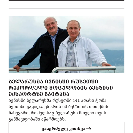
ᲑᲔᲚᲐᲠᲣᲡᲛᲐ ᲘᲕᲜᲘᲡᲨᲘ ᲠᲣᲡᲔᲗᲨᲘ
ᲠᲔᲙᲝᲠᲓᲣᲚᲘ ᲛᲝᲪᲣᲚᲝᲑᲘᲡ ᲑᲔᲜᲖᲘᲜᲘ
ᲔᲥᲡᲞᲝᲠᲢᲖᲔ ᲒᲐᲘᲢᲐᲜᲐ
ივნისში ბელარუსმა რუსეთში 141 ათასი ტონა
ბენზინი გაყიდა. ეს არის იმ ბენზინის თითქმის
ნახევარი, რომელსაც ბელარუსი მთელი თვის
განმავლობაში აწარმოებს.
გააგრძელე კითხვა