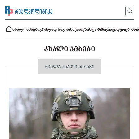
ახალი ამბები
გრძლად საკითხავი
დეზინფორმაცია
ვიდეოები
პოდ
ᲐᲮᲐᲚᲘ ᲐᲛᲑᲔᲑᲘ
ᲧᲕᲔᲚᲐ ᲐᲮᲐᲚᲘ ᲐᲛᲑᲐᲕᲘ