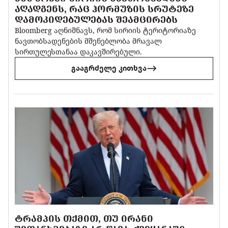
ᲐᲦᲐᲓᲒᲔᲜᲡ, ᲠᲐᲪ ᲰᲝᲠᲛᲣᲖᲘᲡ ᲡᲠᲣᲢᲔᲖᲔ
ᲓᲐᲛᲝᲙᲘᲓᲔᲑᲣᲚᲔᲑᲐᲡ ᲨᲔᲐᲛᲪᲘᲠᲔᲑᲡ
Bloomberg აღნიშნავს, რომ სირიის ტერიტორიაზე
ნავთობსადენების მშენებლობა მრავალ
სირთულესთანაა დაკავშირებული.
გააგრძელე კითხვა
ᲢᲠᲐᲛᲞᲘᲡ ᲗᲥᲛᲘᲗ, ᲗᲣ ᲘᲠᲐᲜᲘ