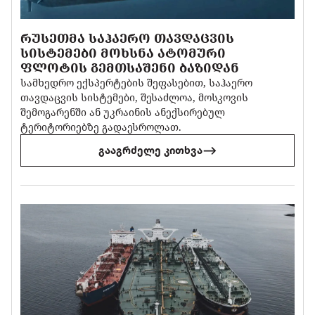
ᲠᲣᲡᲔᲗᲛᲐ ᲡᲐᲰᲐᲔᲠᲝ ᲗᲐᲕᲓᲐᲪᲕᲘᲡ
ᲡᲘᲡᲢᲔᲛᲔᲑᲘ ᲛᲝᲮᲡᲜᲐ ᲐᲢᲝᲛᲣᲠᲘ
ᲤᲚᲝᲢᲘᲡ ᲒᲔᲛᲗᲡᲐᲨᲔᲜᲘ ᲑᲐᲖᲘᲓᲐᲜ
სამხედრო ექსპერტების შეფასებით, საჰაერო
თავდაცვის სისტემები, შესაძლოა, მოსკოვის
შემოგარენში ან უკრაინის ანექსირებულ
ტერიტორიებზე გადაესროლათ.
გააგრძელე კითხვა