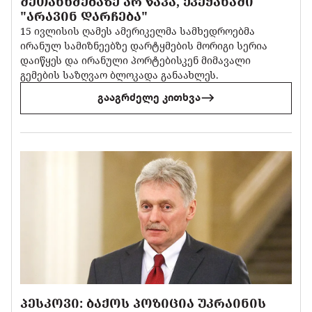
ᲨᲔᲗᲐᲜᲮᲛᲔᲑᲐᲖᲔ ᲐᲠ ᲬᲐᲕᲐ, ᲥᲕᲔᲧᲐᲜᲐᲨᲘ
"ᲐᲠᲐᲕᲘᲜ ᲓᲐᲠᲩᲔᲑᲐ"
15 ივლისის ღამეს ამერიკელმა სამხედროებმა
ირანულ სამიზნეებზე დარტყმების მორიგი სერია
დაიწყეს და ირანული პორტებისკენ მიმავალი
გემების საზღვაო ბლოკადა განაახლეს.
გააგრძელე კითხვა
ᲞᲔᲡᲙᲝᲕᲘ: ᲑᲐᲥᲝᲡ ᲞᲝᲖᲘᲪᲘᲐ ᲣᲙᲠᲐᲘᲜᲘᲡ