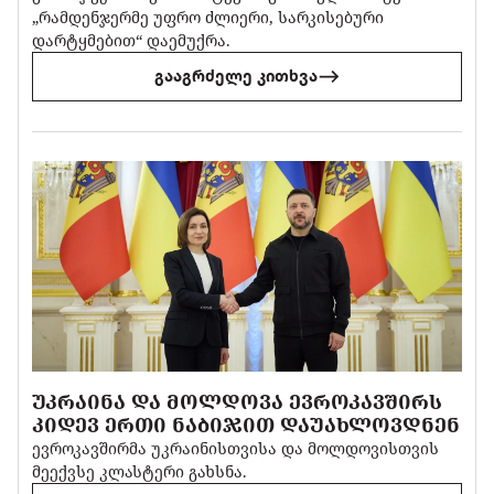
„რამდენჯერმე უფრო ძლიერი, სარკისებური
დარტყმებით“ დაემუქრა.
გააგრძელე კითხვა
ᲣᲙᲠᲐᲘᲜᲐ ᲓᲐ ᲛᲝᲚᲓᲝᲕᲐ ᲔᲕᲠᲝᲙᲐᲕᲨᲘᲠᲡ
ᲙᲘᲓᲔᲕ ᲔᲠᲗᲘ ᲜᲐᲑᲘᲯᲘᲗ ᲓᲐᲣᲐᲮᲚᲝᲕᲓᲜᲔᲜ
ევროკავშირმა უკრაინისთვისა და მოლდოვისთვის
მეექვსე კლასტერი გახსნა.