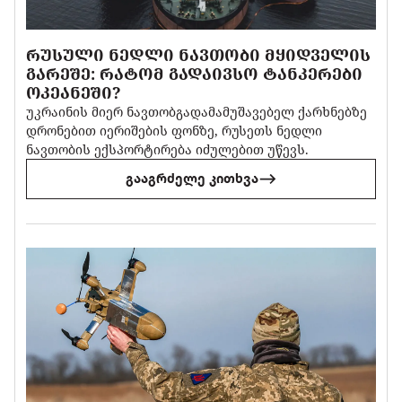
ᲠᲣᲡᲣᲚᲘ ᲜᲔᲓᲚᲘ ᲜᲐᲕᲗᲝᲑᲘ ᲛᲧᲘᲓᲕᲔᲚᲘᲡ
ᲒᲐᲠᲔᲨᲔ: ᲠᲐᲢᲝᲛ ᲒᲐᲓᲐᲘᲕᲡᲝ ᲢᲐᲜᲙᲔᲠᲔᲑᲘ
ᲝᲙᲔᲐᲜᲔᲨᲘ?
უკრაინის მიერ ნავთობგადამამუშავებელ ქარხნებზე
დრონებით იერიშების ფონზე, რუსეთს ნედლი
ნავთობის ექსპორტირება იძულებით უწევს.
გააგრძელე კითხვა