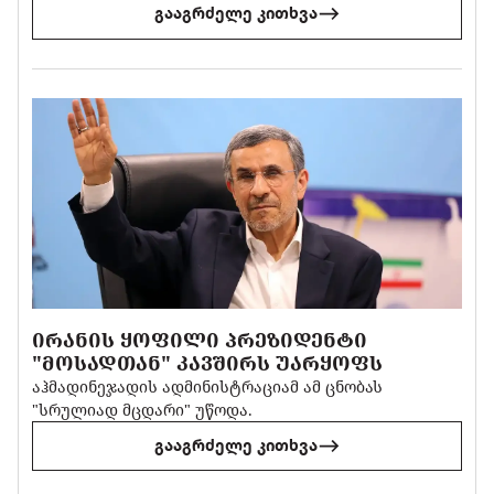
გააგრძელე კითხვა
ᲘᲠᲐᲜᲘᲡ ᲧᲝᲤᲘᲚᲘ ᲞᲠᲔᲖᲘᲓᲔᲜᲢᲘ
"ᲛᲝᲡᲐᲓᲗᲐᲜ" ᲙᲐᲕᲨᲘᲠᲡ ᲣᲐᲠᲧᲝᲤᲡ
აჰმადინეჯადის ადმინისტრაციამ ამ ცნობას
"სრულიად მცდარი" უწოდა.
გააგრძელე კითხვა