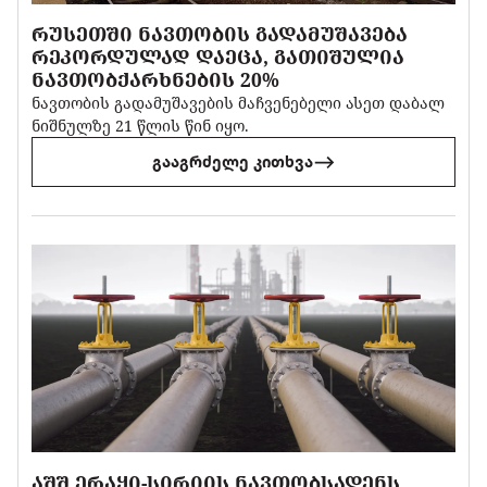
ᲠᲣᲡᲔᲗᲨᲘ ᲜᲐᲕᲗᲝᲑᲘᲡ ᲒᲐᲓᲐᲛᲣᲨᲐᲕᲔᲑᲐ
ᲠᲔᲙᲝᲠᲓᲣᲚᲐᲓ ᲓᲐᲔᲪᲐ, ᲒᲐᲗᲘᲨᲣᲚᲘᲐ
ᲜᲐᲕᲗᲝᲑᲥᲐᲠᲮᲜᲔᲑᲘᲡ 20%
ნავთობის გადამუშავების მაჩვენებელი ასეთ დაბალ
ნიშნულზე 21 წლის წინ იყო.
გააგრძელე კითხვა
ᲐᲨᲨ ᲔᲠᲐᲧᲘ-ᲡᲘᲠᲘᲘᲡ ᲜᲐᲕᲗᲝᲑᲡᲐᲓᲔᲜᲡ