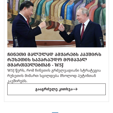
ᲩᲘᲜᲔᲗᲘ ᲛᲐᲚᲣᲚᲐᲓ ᲐᲛᲧᲐᲠᲔᲑᲡ ᲙᲐᲕᲨᲘᲠᲡ
ᲠᲣᲡᲔᲗᲘᲡ ᲡᲐᲕᲐᲠᲐᲣᲓᲝ ᲛᲝᲛᲐᲕᲐᲚ
ᲛᲛᲐᲠᲗᲕᲔᲚᲔᲑᲗᲐᲜ - WSJ
WSJ წერს, რომ ჩინეთის გრძელვადიანი სტრატეგია
რუსეთის მიმართ სცილდება მხოლოდ პუტინთან
კავშირებს.
გააგრძელე კითხვა