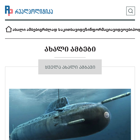
ახალი ამბები
გრძლად საკითხავი
დეზინფორმაცია
ვიდეოები
პოდ
ᲐᲮᲐᲚᲘ ᲐᲛᲑᲔᲑᲘ
ᲧᲕᲔᲚᲐ ᲐᲮᲐᲚᲘ ᲐᲛᲑᲐᲕᲘ