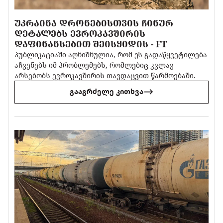
ᲣᲙᲠᲐᲘᲜᲐ ᲓᲠᲝᲜᲔᲑᲘᲡᲗᲕᲘᲡ ᲩᲘᲜᲣᲠ
ᲓᲔᲢᲐᲚᲔᲑᲡ ᲔᲕᲠᲝᲙᲐᲕᲨᲘᲠᲘᲡ
ᲓᲐᲤᲘᲜᲐᲜᲡᲔᲑᲘᲗ ᲨᲔᲘᲡᲧᲘᲓᲘᲡ - FT
პუბლიკაციაში აღნიშნულია, რომ ეს გადაწყვეტილება
აჩვენებს იმ პრობლემებს, რომლებიც კვლავ
არსებობს ევროკავშირის თავდაცვით წარმოებაში.
გააგრძელე კითხვა