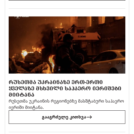
ᲠᲣᲡᲔᲗᲛᲐ ᲣᲙᲠᲐᲘᲜᲐᲖᲔ ᲔᲠᲗ-ᲔᲠᲗᲘ
ᲧᲕᲔᲚᲐᲖᲔ ᲛᲡᲮᲕᲘᲚᲘ ᲡᲐᲰᲐᲔᲠᲝ ᲘᲔᲠᲘᲨᲔᲑᲘ
ᲛᲘᲘᲢᲐᲜᲐ
რუსეთმა უკრაინის რეგიონებზე მასშტაბური საჰაერო
იერიში მიიტანა.
გააგრძელე კითხვა