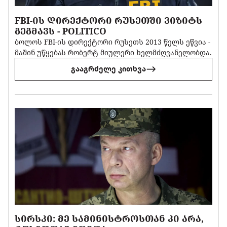
FBI-ᲘᲡ ᲓᲘᲠᲔᲥᲢᲝᲠᲘ ᲠᲣᲡᲔᲗᲨᲘ ᲕᲘᲖᲘᲢᲡ
ᲒᲔᲒᲛᲐᲕᲡ - POLITICO
ბოლოს FBI-ის დირექტორი რუსეთს 2013 წელს ეწვია -
მაშინ უწყებას რობერტ მიულერი ხელმძღვანელობდა.
გააგრძელე კითხვა
ᲡᲘᲠᲡᲙᲘ: ᲛᲔ ᲡᲐᲛᲘᲜᲘᲡᲢᲠᲝᲡᲗᲐᲜ ᲙᲘ ᲐᲠᲐ,