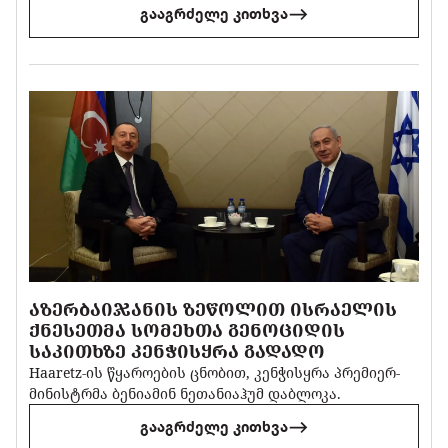
გააგრძელე კითხვა
ᲐᲖᲔᲠᲑᲐᲘᲯᲐᲜᲘᲡ ᲖᲔᲬᲝᲚᲘᲗ ᲘᲡᲠᲐᲔᲚᲘᲡ
ᲥᲜᲔᲡᲔᲗᲛᲐ ᲡᲝᲛᲔᲮᲗᲐ ᲒᲔᲜᲝᲪᲘᲓᲘᲡ
ᲡᲐᲙᲘᲗᲮᲖᲔ ᲙᲔᲜᲭᲘᲡᲧᲠᲐ ᲒᲐᲓᲐᲓᲝ
Haaretz-ის წყაროების ცნობით, კენჭისყრა პრემიერ-
მინისტრმა ბენიამინ ნეთანიაჰუმ დაბლოკა.
გააგრძელე კითხვა