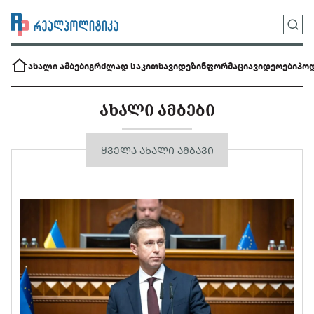
ახალი ამბები
გრძლად საკითხავი
დეზინფორმაცია
ვიდეოები
პოდ
ᲐᲮᲐᲚᲘ ᲐᲛᲑᲔᲑᲘ
ᲧᲕᲔᲚᲐ ᲐᲮᲐᲚᲘ ᲐᲛᲑᲐᲕᲘ