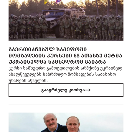
ᲒᲐᲔᲠᲗᲘᲐᲜᲔᲑᲣᲚ ᲡᲐᲛᲔᲤᲝᲨᲘ
ᲛᲝᲛᲖᲐᲓᲔᲑᲘᲡ ᲙᲣᲠᲡᲔᲑᲘ 68 ᲐᲗᲐᲡᲖᲔ ᲛᲔᲢᲛᲐ
ᲣᲙᲠᲐᲘᲜᲔᲚᲛᲐ ᲡᲐᲛᲮᲔᲓᲠᲝᲛ ᲒᲐᲘᲐᲠᲐ
კურსი სამხედრო გამოცდილების არმქონე უკრაინელ
ახალწვეულებს საბრძოლო მომზადების საბაზისო
უნარებს აწავლის.
გააგრძელე კითხვა