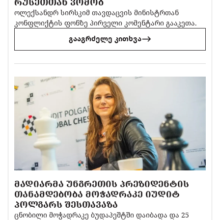
ᲠᲣᲡᲔᲗᲗᲐᲜ ᲕᲝᲛᲝᲑ
ოლექსანდრ სირსკიმ თავდაცვის მინისტრთან
კონფლიქტის ფონზე პირველი კომენტარი გააკეთა.
გააგრძელე კითხვა
ᲛᲐᲓᲘᲐᲠᲛᲐ ᲣᲜᲒᲠᲔᲗᲘᲡ ᲞᲠᲔᲖᲘᲓᲔᲜᲢᲘᲡ
ᲗᲐᲜᲐᲛᲓᲔᲑᲝᲑᲐ ᲛᲝᲭᲐᲓᲠᲐᲙᲔ ᲘᲣᲓᲘᲢ
ᲞᲝᲚᲒᲐᲠᲡ ᲨᲔᲡᲗᲐᲕᲐᲖᲐ
ცნობილი მოჭადრაკე ბუდაპეშტში დაიბადა და 25