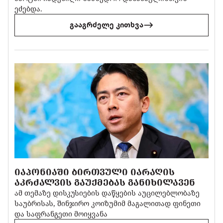
ეძებდა.
გააგრძელე კითხვა
ᲘᲐᲞᲝᲜᲘᲐᲨᲘ ᲑᲘᲠᲗᲕᲣᲚᲘ ᲘᲐᲠᲐᲦᲘᲡ
ᲐᲙᲠᲫᲐᲚᲕᲘᲡ ᲒᲐᲣᲥᲛᲔᲑᲐᲡ ᲒᲐᲜᲘᲮᲘᲚᲐᲕᲔᲜ
ამ თემაზე დისკუსიების დაწყების აუცილებლობაზე
საუბრისას, შინჯირო კოიზუმიმ მაგალითად ფინეთი
და საფრანგეთი მოიყვანა