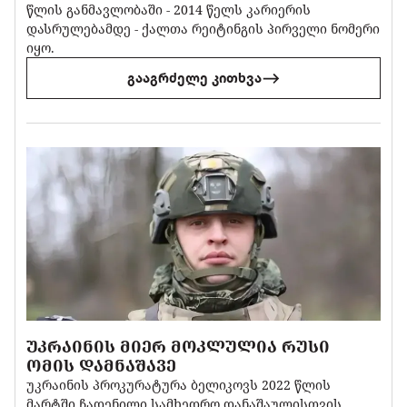
წლის განმავლობაში - 2014 წელს კარიერის
დასრულებამდე - ქალთა რეიტინგის პირველი ნომერი
იყო.
გააგრძელე კითხვა
ᲣᲙᲠᲐᲘᲜᲘᲡ ᲛᲘᲔᲠ ᲛᲝᲙᲚᲣᲚᲘᲐ ᲠᲣᲡᲘ
ᲝᲛᲘᲡ ᲓᲐᲛᲜᲐᲨᲐᲕᲔ
უკრაინის პროკურატურა ბელიკოვს 2022 წლის
მარტში ჩადენილი სამხედრო დანაშაულისთვის