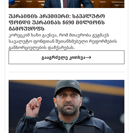
ᲣᲙᲠᲐᲘᲜᲘᲡ ᲞᲠᲔᲛᲘᲔᲠᲘ: ᲡᲐᲕᲐᲚᲣᲢᲝ
ᲤᲝᲜᲓᲘ ᲣᲙᲠᲐᲘᲜᲐᲡ $690 ᲛᲘᲚᲘᲝᲜᲡ
ᲒᲐᲛᲝᲣᲧᲝᲤᲡ
კორეცკიმ ხაზი გაუსვა, რომ მთავრობა გეგმავს
სავალუტო ფონდთან შეთანხმებული რეფორმების
განხორციელების დაჩქარებას.
გააგრძელე კითხვა