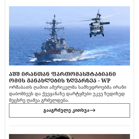
ᲐᲨᲨ ᲘᲠᲐᲜᲗᲐᲜ ᲤᲐᲠᲗᲝᲛᲐᲡᲨᲢᲐᲑᲘᲐᲜᲘ
ᲝᲛᲘᲡ ᲒᲐᲜᲐᲮᲚᲔᲑᲘᲡ ᲖᲦᲕᲐᲠᲖᲔᲐ - WP
ორშაბათს ღამით ამერიკელმა სამხედროებმა ირანი
დაბომბვეს და ქვეყანაზე დარტყმები უკვე ზედიზედ
მეცხრე ღამეა გრძელდება.
გააგრძელე კითხვა