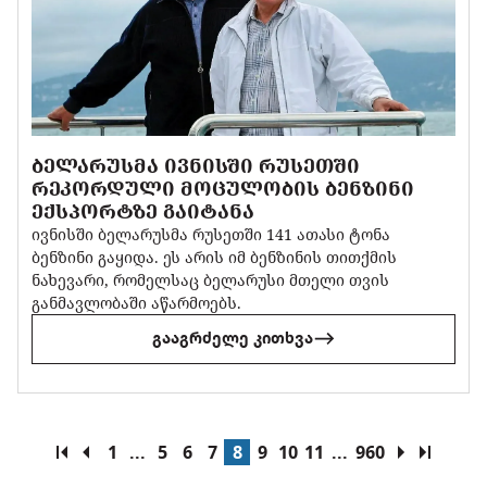
ᲑᲔᲚᲐᲠᲣᲡᲛᲐ ᲘᲕᲜᲘᲡᲨᲘ ᲠᲣᲡᲔᲗᲨᲘ
ᲠᲔᲙᲝᲠᲓᲣᲚᲘ ᲛᲝᲪᲣᲚᲝᲑᲘᲡ ᲑᲔᲜᲖᲘᲜᲘ
ᲔᲥᲡᲞᲝᲠᲢᲖᲔ ᲒᲐᲘᲢᲐᲜᲐ
ივნისში ბელარუსმა რუსეთში 141 ათასი ტონა
ბენზინი გაყიდა. ეს არის იმ ბენზინის თითქმის
ნახევარი, რომელსაც ბელარუსი მთელი თვის
განმავლობაში აწარმოებს.
გააგრძელე კითხვა
1
...
5
6
7
8
9
10
11
...
960