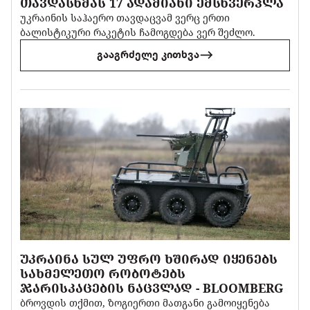
ᲗᲐᲕᲓᲐᲡᲮᲛᲐᲡ 17 ᲐᲓᲐᲛᲘᲐᲜᲘ ᲔᲛᲡᲮᲕᲔᲠᲞᲚᲐ
უკრაინის საჰაერო თავდაცვამ ვერც ერთი
ბალისტიკური რაკეტის ჩამოგდება ვერ შეძლო.
გააგრძელე კითხვა
ᲣᲙᲠᲐᲘᲜᲐ ᲡᲣᲚ ᲣᲤᲠᲝ ᲮᲨᲘᲠᲐᲓ ᲘᲧᲔᲜᲔᲑᲡ
ᲡᲐᲮᲛᲔᲚᲔᲗᲝ ᲠᲝᲑᲝᲢᲔᲑᲡ
ᲯᲐᲠᲘᲡᲙᲐᲪᲔᲑᲘᲡ ᲜᲐᲪᲕᲚᲐᲓ - BLOOMBERG
ბროვდის თქმით, ზოგიერთი მათგანი გამოიყენება