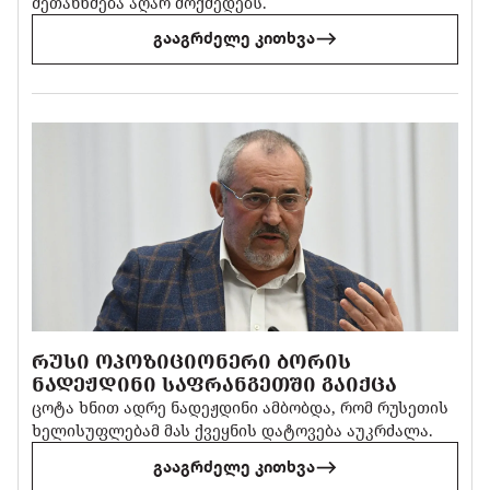
შეთანხმება აღარ მოქმედებს.
გააგრძელე კითხვა
ᲠᲣᲡᲘ ᲝᲞᲝᲖᲘᲪᲘᲝᲜᲔᲠᲘ ᲑᲝᲠᲘᲡ
ᲜᲐᲓᲔᲟᲓᲘᲜᲘ ᲡᲐᲤᲠᲐᲜᲒᲔᲗᲨᲘ ᲒᲐᲘᲥᲪᲐ
ცოტა ხნით ადრე ნადეჟდინი ამბობდა, რომ რუსეთის
ხელისუფლებამ მას ქვეყნის დატოვება აუკრძალა.
გააგრძელე კითხვა