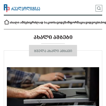
ახალი ამბები
გრძლად საკითხავი
დეზინფორმაცია
ვიდეოები
პოდ
ᲐᲮᲐᲚᲘ ᲐᲛᲑᲔᲑᲘ
ᲧᲕᲔᲚᲐ ᲐᲮᲐᲚᲘ ᲐᲛᲑᲐᲕᲘ