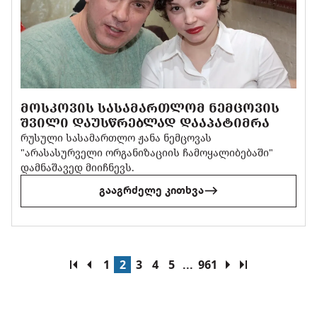
ᲛᲝᲡᲙᲝᲕᲘᲡ ᲡᲐᲡᲐᲛᲐᲠᲗᲚᲝᲛ ᲜᲔᲛᲪᲝᲕᲘᲡ
ᲨᲕᲘᲚᲘ ᲓᲐᲣᲡᲬᲠᲔᲑᲚᲐᲓ ᲓᲐᲐᲞᲐᲢᲘᲛᲠᲐ
რუსული სასამართლო ჟანა ნემცოვას
"არასასურველი ორგანიზაციის ჩამოყალიბებაში"
დამნაშავედ მიიჩნევს.
გააგრძელე კითხვა
1
2
3
4
5
...
961