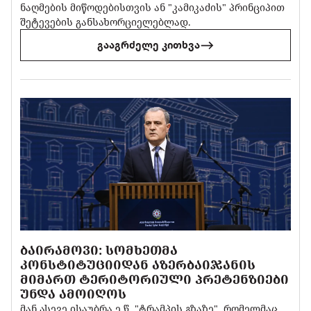
ნაღმების მიწოდებისთვის ან "კამიკაძის" პრინციპით
შეტევების განსახორციელებლად.
გააგრძელე კითხვა
ᲑᲐᲘᲠᲐᲛᲝᲕᲘ: ᲡᲝᲛᲮᲔᲗᲛᲐ
ᲙᲝᲜᲡᲢᲘᲢᲣᲪᲘᲘᲓᲐᲜ ᲐᲖᲔᲠᲑᲐᲘᲯᲐᲜᲘᲡ
ᲛᲘᲛᲐᲠᲗ ᲢᲔᲠᲘᲢᲝᲠᲘᲣᲚᲘ ᲞᲠᲔᲢᲔᲜᲖᲘᲔᲑᲘ
ᲣᲜᲓᲐ ᲐᲛᲝᲘᲦᲝᲡ
მან ასევე ისაუბრა ე.წ. "ტრამპის გზაზე", რომელმაც