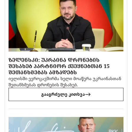
ᲖᲔᲚᲔᲜᲡᲙᲘ: ᲣᲙᲠᲐᲘᲜᲐ ᲓᲠᲝᲜᲔᲑᲘᲡ
ᲨᲔᲡᲐᲮᲔᲑ ᲞᲐᲠᲢᲜᲘᲝᲠ ᲥᲕᲔᲧᲜᲔᲑᲗᲐᲜ 15
ᲨᲔᲗᲐᲜᲮᲛᲔᲑᲐᲡ ᲐᲛᲖᲐᲓᲔᲑᲡ
ივლისში ევროკავშირმა ხელი მოაწერა უკრაინასთან
შეთანხმებას დრონების შესახებ.
გააგრძელე კითხვა