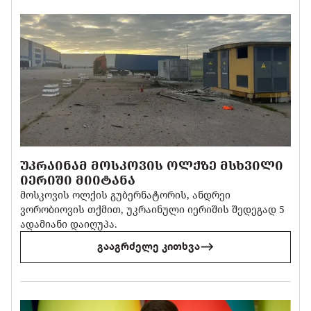
ᲣᲙᲠᲐᲘᲜᲐᲛ ᲛᲝᲡᲙᲝᲕᲘᲡ ᲝᲚᲥᲖᲔ ᲛᲡᲮᲕᲘᲚᲘ
ᲘᲔᲠᲘᲨᲘ ᲛᲘᲘᲢᲐᲜᲐ
მოსკოვის ოლქის გუბერნატორის, ანდრეი
ვორობიოვის თქმით, უკრაინული იერიშის შედეგად 5
ადამიანი დაიღუპა.
გააგრძელე კითხვა