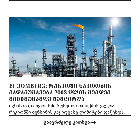
BLOOMBERG: ᲠᲣᲡᲔᲗᲨᲘ ᲜᲐᲕᲗᲝᲑᲘᲡ
ᲒᲐᲓᲐᲛᲣᲨᲐᲕᲔᲑᲐ 2002 ᲬᲚᲘᲡ ᲨᲔᲛᲓᲔᲒ
ᲛᲘᲜᲘᲛᲣᲛᲐᲛᲓᲔ ᲨᲔᲛᲪᲘᲠᲓᲐ
ივნისსა და ივლისში რუსეთის თითქმის ყველა
რეგიონში ბენზინის გაყიდვაზე ლიმიტები დაწესდა.
გააგრძელე კითხვა