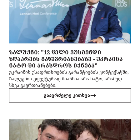
ᲖᲐᲚᲣᲟᲜᲘ: "12 ᲬᲔᲚᲘ ᲕᲣᲡᲛᲔᲜᲓᲘ
ᲖᲦᲐᲞᲠᲔᲑᲡ ᲒᲐᲬᲔᲕᲠᲘᲐᲜᲔᲑᲐᲖᲔ - ᲣᲙᲠᲐᲘᲜᲐ
ᲜᲐᲢᲝ-ᲨᲘ ᲐᲠᲐᲡᲓᲠᲝᲡ ᲘᲥᲜᲔᲑᲐ"
უკრაინის უსაფრთხოების გარანტიების კონტექსტში,
ზალუჟნის ეფექტურად მიაჩნია არა ნატო, არამედ
სხვა გაერთიანებები.
გააგრძელე კითხვა