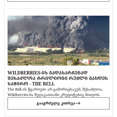
WILDBERRIES-ᲘᲡ ᲒᲐᲓᲐᲡᲐᲠᲩᲔᲜᲐᲓ
ᲨᲔᲡᲐᲫᲚᲝᲐ ᲢᲠᲘᲚᲘᲝᲜᲘ ᲠᲣᲑᲚᲘ ᲒᲐᲮᲓᲔᲡ
ᲡᲐᲭᲘᲠᲝ - THE BELL
The Bell-ის წყაროები არ გამორიცხავენ, შესაძლოა,
Wildberries-მა შეღავათიანი კრედიტებიც მიიღოს.
გააგრძელე კითხვა