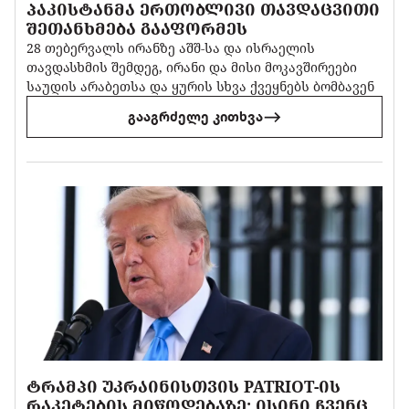
ᲞᲐᲙᲘᲡᲢᲐᲜᲛᲐ ᲔᲠᲗᲝᲑᲚᲘᲕᲘ ᲗᲐᲕᲓᲐᲪᲕᲘᲗᲘ
ᲨᲔᲗᲐᲜᲮᲛᲔᲑᲐ ᲒᲐᲐᲤᲝᲠᲛᲔᲡ
28 თებერვალს ირანზე აშშ-სა და ისრაელის
თავდასხმის შემდეგ, ირანი და მისი მოკავშირეები
საუდის არაბეთსა და ყურის სხვა ქვეყნებს ბომბავენ
გააგრძელე კითხვა
ᲢᲠᲐᲛᲞᲘ ᲣᲙᲠᲐᲘᲜᲘᲡᲗᲕᲘᲡ PATRIOT-ᲘᲡ
ᲠᲐᲙᲔᲢᲔᲑᲘᲡ ᲛᲘᲬᲝᲓᲔᲑᲐᲖᲔ: ᲘᲡᲘᲜᲘ ᲩᲕᲔᲜᲪ