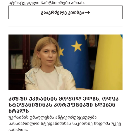
სტრატეგიული პარტნიორები არიან.
გააგრძელე კითხვა
ᲐᲨᲨ-ᲨᲘ ᲣᲙᲠᲐᲘᲜᲘᲡ ᲧᲝᲤᲘᲚ ᲔᲚᲩᲡ, ᲝᲚᲰᲐ
ᲡᲢᲔᲤᲐᲜᲘᲨᲘᲜᲐᲡ ᲙᲝᲠᲣᲤᲪᲘᲐᲨᲘ ᲡᲓᲔᲑᲔᲜ
ᲑᲠᲐᲚᲡ
უკრაინის უმაღლესმა ანტიკორუფციულმა
სასამართლომ სტეფანიშინას საკითხზე სხდომა უკვე
გამართა.