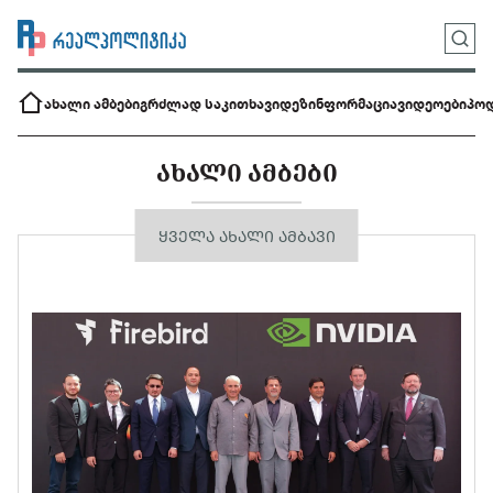
ახალი ამბები
გრძლად საკითხავი
დეზინფორმაცია
ვიდეოები
პოდ
ᲐᲮᲐᲚᲘ ᲐᲛᲑᲔᲑᲘ
ᲧᲕᲔᲚᲐ ᲐᲮᲐᲚᲘ ᲐᲛᲑᲐᲕᲘ