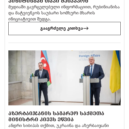
ᲕᲘᲖᲘᲢᲘᲡᲒᲐᲜ ᲗᲐᲕᲘ ᲨᲔᲘᲙᲐᲕᲝᲜ
მედიაში გავრცელებული ინფორმაციით, რუბინიანისა
და მატვიენკოს საუბარი სომხური მხარის
ინიციატივით შედგა.
გააგრძელე კითხვა
ᲐᲖᲔᲠᲑᲐᲘᲯᲐᲜᲘᲡ ᲡᲐᲒᲐᲠᲔᲝ ᲡᲐᲥᲛᲔᲗᲐ
ᲛᲘᲜᲘᲡᲢᲠᲘ ᲙᲘᲔᲕᲡ ᲔᲬᲕᲘᲐ
ანდრი სიბიჰას თქმით, უკრაინა და აზერბაიჯანი