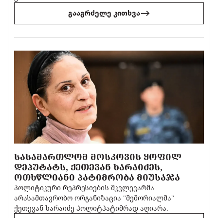
გააგრძელე კითხვა
ᲡᲐᲡᲐᲛᲐᲠᲗᲚᲝᲛ ᲛᲝᲡᲙᲝᲕᲘᲡ ᲧᲝᲤᲘᲚ
ᲓᲔᲞᲣᲢᲐᲢᲡ, ᲥᲔᲗᲔᲕᲐᲜ ᲮᲐᲠᲐᲘᲫᲔᲡ,
ᲝᲗᲮᲬᲚᲘᲐᲜᲘ ᲞᲐᲢᲘᲛᲠᲝᲑᲐ ᲛᲘᲣᲡᲐᲯᲐ
პოლიტიკური რეპრესიების მკვლევარმა
არასამთავრობო ორგანიზაცია "მემორიალმა"
ქეთევან ხარაიძე პოლიტპატიმრად აღიარა.