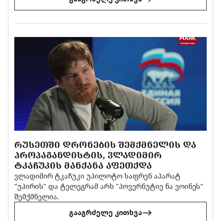
ᲠᲣᲡᲔᲗᲨᲘ ᲓᲠᲝᲜᲔᲑᲘᲡ ᲨᲔᲛᲥᲛᲜᲔᲚᲘᲡ ᲓᲐ
ᲞᲠᲝᲞᲐᲒᲐᲜᲓᲘᲡᲢᲘᲡ, ᲕᲚᲐᲓᲘᲛᲘᲠ
ᲢᲙᲐᲩᲣᲙᲘᲡ ᲛᲐᲜᲥᲐᲜᲐ ᲐᲤᲔᲗᲥᲓᲐ
ვლადიმირ ტკაჩუკი უპილოტო საფრენ აპარატ
"უპირის" და ტელეგრამ არხ "პოვერნუტიე ნა ვოინეს"
შემქმნელია.
გააგრძელე კითხვა