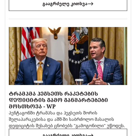
გააგრძელე კითხვა
ᲢᲠᲐᲛᲞᲛᲐ ᲰᲔᲒᲡᲔᲗᲡ ᲠᲐᲙᲔᲢᲔᲑᲘᲡ
ᲓᲔᲤᲘᲪᲘᲢᲘᲡ ᲒᲐᲛᲝ ᲒᲐᲜᲛᲐᲠᲢᲔᲑᲔᲑᲘ
ᲛᲝᲡᲗᲮᲝᲕᲐ - WP
პენტაგონში ტრამპსა და ჰეგსეთს შორის
შელაპარაკებისა და აშშ-ში საბრძოლო მასალის
დეფიციტის შესახებ ცნობებს "გამოგონილი" უწოდეს.
გააგრძელე კითხვა