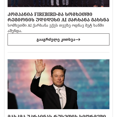
ᲙᲝᲛᲞᲐᲜᲘᲐ FIREBIRD-ᲛᲐ ᲡᲝᲛᲮᲔᲗᲨᲘ
ᲠᲔᲒᲘᲝᲜᲘᲡ ᲣᲓᲘᲓᲔᲡᲘ AI ᲥᲐᲠᲮᲐᲜᲐ ᲒᲐᲮᲡᲜᲐ
სომხეთში AI ქარხანა ექვს თვეზე ოდნავ მეტ ხანში
აშენდა.
გააგრძელე კითხვა
ᲛᲐᲡᲙᲛᲐ ᲣᲙᲠᲐᲘᲜᲐᲡ ᲠᲣᲡᲔᲗᲘᲡ ᲡᲘᲦᲠᲛᲔᲨᲘ