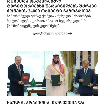
ᲠᲣᲡᲔᲗᲛᲐ ᲝᲙᲣᲞᲘᲠᲔᲑᲣᲚ
ᲢᲔᲠᲘᲢᲝᲠᲘᲔᲑᲖᲔ ᲣᲙᲠᲐᲘᲜᲔᲚᲔᲑᲡ ᲣᲫᲠᲐᲕᲘ
ᲥᲝᲜᲔᲑᲘᲡ 34000 ᲝᲑᲘᲔᲥᲢᲘ ᲩᲐᲛᲝᲐᲠᲗᲕᲐ
ჩამორთმეულ უძრავ ქონებას რუსული პასპორტის
მფლობელებს და საოკუპაციო ხელისუფლების
წარმომადგენლებს უფორმებენ.
გააგრძელე კითხვა
ᲡᲐᲣᲓᲘᲡ ᲐᲠᲐᲑᲔᲗᲛᲐ, ᲗᲣᲠᲥᲔᲗᲛᲐ ᲓᲐ