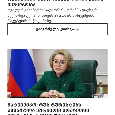
ᲒᲕᲭᲘᲠᲓᲔᲑᲐ
ოვალურ კაბინეტში საუბრისას, ტრამპს დაუსვეს
შეკითხვა უკრაინისთვის Patriot-ის სისტემების
რაკეტების მიწოდებაზე.
გააგრძელე კითხვა
ᲛᲐᲢᲕᲘᲔᲜᲙᲝ: ᲠᲣᲡ ᲢᲣᲠᲘᲡᲢᲔᲑᲡ
ᲨᲔᲡᲐᲫᲚᲝᲐ ᲕᲣᲠᲩᲘᲝᲗ ᲡᲝᲛᲮᲔᲗᲨᲘ