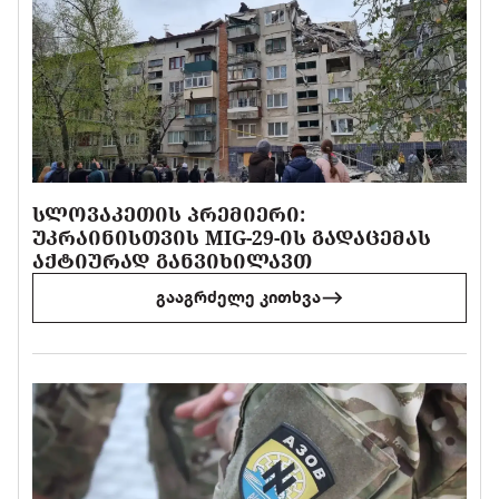
ᲡᲚᲝᲕᲐᲙᲔᲗᲘᲡ ᲞᲠᲔᲛᲘᲔᲠᲘ:
ᲣᲙᲠᲐᲘᲜᲘᲡᲗᲕᲘᲡ MIG-29-ᲘᲡ ᲒᲐᲓᲐᲪᲔᲛᲐᲡ
ᲐᲥᲢᲘᲣᲠᲐᲓ ᲒᲐᲜᲕᲘᲮᲘᲚᲐᲕᲗ
გააგრძელე კითხვა