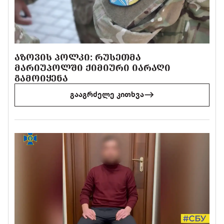
ᲐᲖᲝᲕᲘᲡ ᲞᲝᲚᲙᲘ: ᲠᲣᲡᲔᲗᲛᲐ
ᲛᲐᲠᲘᲣᲞᲝᲚᲨᲘ ᲥᲘᲛᲘᲣᲠᲘ ᲘᲐᲠᲐᲦᲘ
ᲒᲐᲛᲝᲘᲧᲔᲜᲐ
გააგრძელე კითხვა