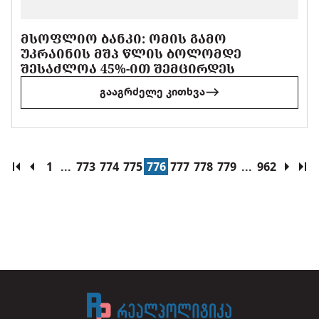
ᲛᲡᲝᲤᲚᲘᲝ ᲑᲐᲜᲙᲘ: ᲝᲛᲘᲡ ᲒᲐᲛᲝ
ᲣᲙᲠᲐᲘᲜᲘᲡ ᲛᲨᲞ ᲬᲚᲘᲡ ᲑᲝᲚᲝᲛᲓᲔ
ᲨᲔᲡᲐᲫᲚᲝᲐ 45%-ᲘᲗ ᲨᲔᲛᲪᲘᲠᲓᲔᲡ
გააგრძელე კითხვა
1
...
773
774
775
776
777
778
779
...
962