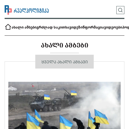
ახალი ამბები
გრძლად საკითხავი
დეზინფორმაცია
ვიდეოები
პოდ
ᲐᲮᲐᲚᲘ ᲐᲛᲑᲔᲑᲘ
ᲧᲕᲔᲚᲐ ᲐᲮᲐᲚᲘ ᲐᲛᲑᲐᲕᲘ