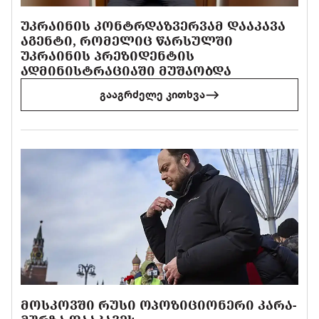
ᲣᲙᲠᲐᲘᲜᲘᲡ ᲙᲝᲜᲢᲠᲓᲐᲖᲕᲔᲠᲕᲐᲛ ᲓᲐᲐᲙᲐᲕᲐ
ᲐᲒᲔᲜᲢᲘ, ᲠᲝᲛᲔᲚᲘᲪ ᲬᲐᲠᲡᲣᲚᲨᲘ
ᲣᲙᲠᲐᲘᲜᲘᲡ ᲞᲠᲔᲖᲘᲓᲔᲜᲢᲘᲡ
ᲐᲓᲛᲘᲜᲘᲡᲢᲠᲐᲪᲘᲐᲨᲘ ᲛᲣᲨᲐᲝᲑᲓᲐ
გააგრძელე კითხვა
ᲛᲝᲡᲙᲝᲕᲨᲘ ᲠᲣᲡᲘ ᲝᲞᲝᲖᲘᲪᲘᲝᲜᲔᲠᲘ ᲙᲐᲠᲐ-