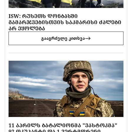
ISW: ᲠᲣᲡᲔᲗᲡ ᲓᲝᲜᲑᲐᲡᲨᲘ
ᲒᲐᲛᲐᲠᲯᲕᲔᲑᲘᲡᲗᲕᲘᲡ ᲡᲐᲙᲛᲐᲠᲘᲡᲘ ᲫᲐᲚᲔᲑᲘ
ᲐᲠ ᲔᲧᲝᲚᲔᲑᲐ
გააგრძელე კითხვა
11 ᲐᲞᲠᲘᲚᲡ ᲑᲐᲢᲐᲚᲘᲝᲜᲛᲐ "ᲕᲐᲡᲢᲝᲙᲛᲐ"
92 ᲝᲙᲣᲞᲐᲜᲢᲘ ᲓᲐ 1 ᲕᲔᲠᲢᲛᲤᲠᲔᲜᲘ