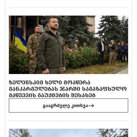
ᲖᲔᲚᲔᲜᲡᲙᲘᲛ ᲮᲔᲚᲘ ᲛᲝᲐᲬᲔᲠᲐ
ᲒᲐᲜᲙᲐᲠᲒᲣᲚᲔᲑᲐᲡ ᲯᲐᲠᲨᲘ ᲡᲐᲒᲐᲖᲐᲤᲮᲣᲚᲝ
ᲒᲐᲬᲕᲔᲕᲘᲡ ᲒᲐᲣᲥᲛᲔᲑᲘᲡ ᲨᲔᲡᲐᲮᲔᲑ
გააგრძელე კითხვა