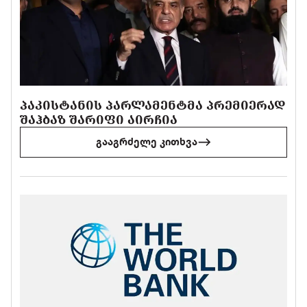
ᲞᲐᲙᲘᲡᲢᲐᲜᲘᲡ ᲞᲐᲠᲚᲐᲛᲔᲜᲢᲛᲐ ᲞᲠᲔᲛᲘᲔᲠᲐᲓ
ᲨᲐᲰᲑᲐᲖ ᲨᲐᲠᲘᲤᲘ ᲐᲘᲠᲩᲘᲐ
გააგრძელე კითხვა