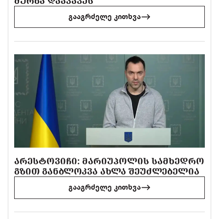
ᲛᲣᲠᲖᲐ ᲓᲐᲐᲙᲐᲕᲔᲡ
გააგრძელე კითხვა
ᲐᲠᲔᲡᲢᲝᲕᲘᲩᲘ: ᲛᲐᲠᲘᲣᲞᲝᲚᲘᲡ ᲡᲐᲛᲮᲔᲓᲠᲝ
ᲒᲖᲘᲗ ᲒᲐᲜᲑᲚᲝᲙᲕᲐ ᲐᲮᲚᲐ ᲨᲔᲣᲫᲚᲔᲑᲔᲚᲘᲐ
გააგრძელე კითხვა