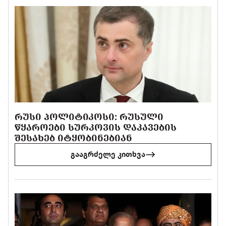
ᲠᲣᲡᲘ ᲞᲝᲚᲘᲢᲘᲙᲝᲡᲘ: ᲠᲣᲡᲣᲚᲘ
ᲬᲧᲐᲠᲝᲔᲑᲘ ᲡᲣᲠᲙᲝᲕᲘᲡ ᲓᲐᲙᲐᲕᲔᲑᲘᲡ
ᲨᲔᲡᲐᲮᲔᲑ ᲘᲢᲧᲝᲑᲘᲜᲔᲑᲘᲐᲜ
გააგრძელე კითხვა