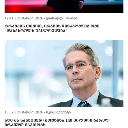
19:41 | 21 მარტი, 2026 -
დონალდ ტრამპი
ᲢᲠᲐᲛᲞᲘᲡ ᲗᲥᲛᲘᲗ, ᲘᲠᲐᲜᲘᲡ ᲬᲘᲜᲐᲐᲦᲛᲓᲔᲒ ᲝᲛᲘ
"ᲓᲐᲡᲐᲡᲠᲣᲚᲡ ᲣᲐᲮᲚᲝᲕᲓᲔᲑᲐ"
18:52 | 21 მარტი, 2026 -
სკოტ ბესენტი
ᲐᲨᲨ-ᲛᲐ ᲡᲐᲜᲥᲪᲘᲔᲑᲘ ᲛᲝᲣᲮᲡᲜᲐ 140 ᲛᲘᲚᲘᲝᲜ ᲑᲐᲠᲔᲚ
ᲘᲠᲐᲜᲣᲚ ᲜᲐᲕᲗᲝᲑᲡ