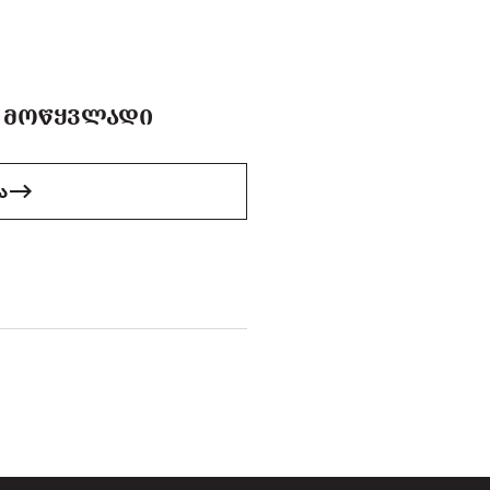
 ᲛᲝᲬᲧᲕᲚᲐᲓᲘ
ა