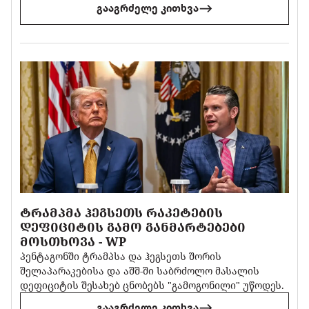
გააგრძელე კითხვა
ᲢᲠᲐᲛᲞᲛᲐ ᲰᲔᲒᲡᲔᲗᲡ ᲠᲐᲙᲔᲢᲔᲑᲘᲡ
ᲓᲔᲤᲘᲪᲘᲢᲘᲡ ᲒᲐᲛᲝ ᲒᲐᲜᲛᲐᲠᲢᲔᲑᲔᲑᲘ
ᲛᲝᲡᲗᲮᲝᲕᲐ - WP
პენტაგონში ტრამპსა და ჰეგსეთს შორის
შელაპარაკებისა და აშშ-ში საბრძოლო მასალის
დეფიციტის შესახებ ცნობებს "გამოგონილი" უწოდეს.
გააგრძელე კითხვა