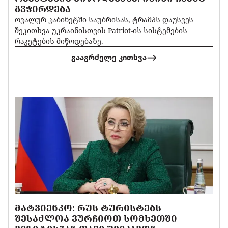
ᲒᲕᲭᲘᲠᲓᲔᲑᲐ
ოვალურ კაბინეტში საუბრისას, ტრამპს დაუსვეს
შეკითხვა უკრაინისთვის Patriot-ის სისტემების
რაკეტების მიწოდებაზე.
გააგრძელე კითხვა
ᲛᲐᲢᲕᲘᲔᲜᲙᲝ: ᲠᲣᲡ ᲢᲣᲠᲘᲡᲢᲔᲑᲡ
ᲨᲔᲡᲐᲫᲚᲝᲐ ᲕᲣᲠᲩᲘᲝᲗ ᲡᲝᲛᲮᲔᲗᲨᲘ