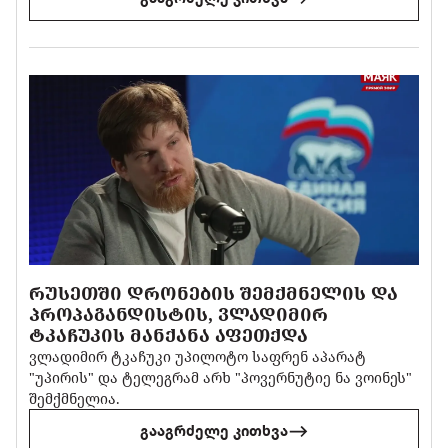
ᲠᲣᲡᲔᲗᲨᲘ ᲓᲠᲝᲜᲔᲑᲘᲡ ᲨᲔᲛᲥᲛᲜᲔᲚᲘᲡ ᲓᲐ
ᲞᲠᲝᲞᲐᲒᲐᲜᲓᲘᲡᲢᲘᲡ, ᲕᲚᲐᲓᲘᲛᲘᲠ
ᲢᲙᲐᲩᲣᲙᲘᲡ ᲛᲐᲜᲥᲐᲜᲐ ᲐᲤᲔᲗᲥᲓᲐ
ვლადიმირ ტკაჩუკი უპილოტო საფრენ აპარატ
"უპირის" და ტელეგრამ არხ "პოვერნუტიე ნა ვოინეს"
შემქმნელია.
გააგრძელე კითხვა