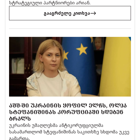
სტრატეგიული პარტნიორები არიან.
გააგრძელე კითხვა
ᲐᲨᲨ-ᲨᲘ ᲣᲙᲠᲐᲘᲜᲘᲡ ᲧᲝᲤᲘᲚ ᲔᲚᲩᲡ, ᲝᲚᲰᲐ
ᲡᲢᲔᲤᲐᲜᲘᲨᲘᲜᲐᲡ ᲙᲝᲠᲣᲤᲪᲘᲐᲨᲘ ᲡᲓᲔᲑᲔᲜ
ᲑᲠᲐᲚᲡ
უკრაინის უმაღლესმა ანტიკორუფციულმა
სასამართლომ სტეფანიშინას საკითხზე სხდომა უკვე
გამართა.