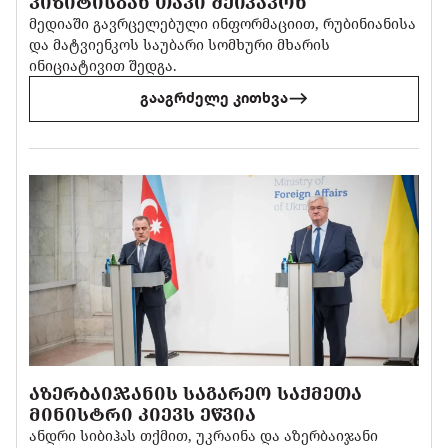
ᲕᲘᲖᲘᲢᲘᲡᲒᲐᲜ ᲗᲐᲕᲘ ᲨᲔᲘᲙᲐᲕᲝᲜ
მედიაში გავრცელებული ინფორმაციით, რუბინიანისა
და მატვიენკოს საუბარი სომხური მხარის
ინიციატივით შედგა.
გააგრძელე კითხვა
ᲐᲖᲔᲠᲑᲐᲘᲯᲐᲜᲘᲡ ᲡᲐᲒᲐᲠᲔᲝ ᲡᲐᲥᲛᲔᲗᲐ
ᲛᲘᲜᲘᲡᲢᲠᲘ ᲙᲘᲔᲕᲡ ᲔᲬᲕᲘᲐ
ანდრი სიბიჰას თქმით, უკრაინა და აზერბაიჯანი