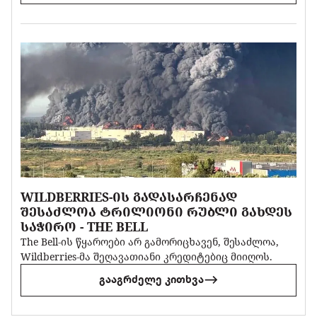
WILDBERRIES-ᲘᲡ ᲒᲐᲓᲐᲡᲐᲠᲩᲔᲜᲐᲓ
ᲨᲔᲡᲐᲫᲚᲝᲐ ᲢᲠᲘᲚᲘᲝᲜᲘ ᲠᲣᲑᲚᲘ ᲒᲐᲮᲓᲔᲡ
ᲡᲐᲭᲘᲠᲝ - THE BELL
The Bell-ის წყაროები არ გამორიცხავენ, შესაძლოა,
Wildberries-მა შეღავათიანი კრედიტებიც მიიღოს.
გააგრძელე კითხვა