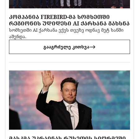
ᲙᲝᲛᲞᲐᲜᲘᲐ FIREBIRD-ᲛᲐ ᲡᲝᲛᲮᲔᲗᲨᲘ
ᲠᲔᲒᲘᲝᲜᲘᲡ ᲣᲓᲘᲓᲔᲡᲘ AI ᲥᲐᲠᲮᲐᲜᲐ ᲒᲐᲮᲡᲜᲐ
სომხეთში AI ქარხანა ექვს თვეზე ოდნავ მეტ ხანში
აშენდა.
გააგრძელე კითხვა
ᲛᲐᲡᲙᲛᲐ ᲣᲙᲠᲐᲘᲜᲐᲡ ᲠᲣᲡᲔᲗᲘᲡ ᲡᲘᲦᲠᲛᲔᲨᲘ