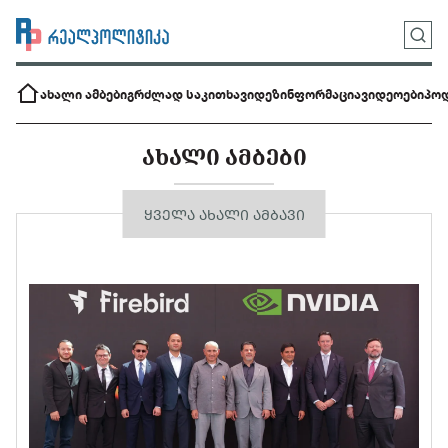
ახალი ამბები
გრძლად საკითხავი
დეზინფორმაცია
ვიდეოები
პოდ
ᲐᲮᲐᲚᲘ ᲐᲛᲑᲔᲑᲘ
ᲧᲕᲔᲚᲐ ᲐᲮᲐᲚᲘ ᲐᲛᲑᲐᲕᲘ