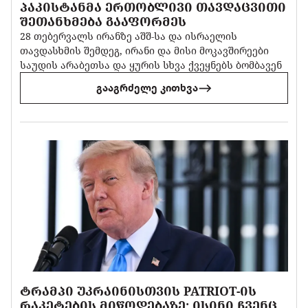
ᲞᲐᲙᲘᲡᲢᲐᲜᲛᲐ ᲔᲠᲗᲝᲑᲚᲘᲕᲘ ᲗᲐᲕᲓᲐᲪᲕᲘᲗᲘ
ᲨᲔᲗᲐᲜᲮᲛᲔᲑᲐ ᲒᲐᲐᲤᲝᲠᲛᲔᲡ
28 თებერვალს ირანზე აშშ-სა და ისრაელის
თავდასხმის შემდეგ, ირანი და მისი მოკავშირეები
საუდის არაბეთსა და ყურის სხვა ქვეყნებს ბომბავენ
გააგრძელე კითხვა
ᲢᲠᲐᲛᲞᲘ ᲣᲙᲠᲐᲘᲜᲘᲡᲗᲕᲘᲡ PATRIOT-ᲘᲡ
ᲠᲐᲙᲔᲢᲔᲑᲘᲡ ᲛᲘᲬᲝᲓᲔᲑᲐᲖᲔ: ᲘᲡᲘᲜᲘ ᲩᲕᲔᲜᲪ