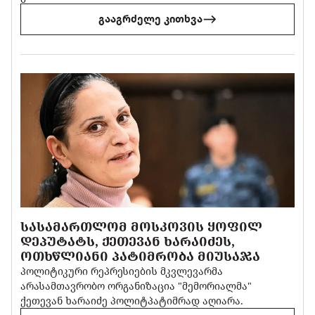
გააგრძელე კითხვა
ᲡᲐᲡᲐᲛᲐᲠᲗᲚᲝᲛ ᲛᲝᲡᲙᲝᲕᲘᲡ ᲧᲝᲤᲘᲚ
ᲓᲔᲞᲣᲢᲐᲢᲡ, ᲥᲔᲗᲔᲕᲐᲜ ᲮᲐᲠᲐᲘᲫᲔᲡ,
ᲝᲗᲮᲬᲚᲘᲐᲜᲘ ᲞᲐᲢᲘᲛᲠᲝᲑᲐ ᲛᲘᲣᲡᲐᲯᲐ
პოლიტიკური რეპრესიების მკვლევარმა
არასამთავრობო ორგანიზაცია "მემორიალმა"
ქეთევან ხარაიძე პოლიტპატიმრად აღიარა.