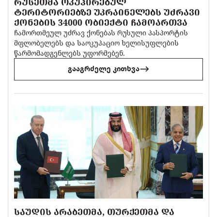
ᲠᲣᲡᲔᲗᲛᲐ ᲝᲙᲣᲞᲘᲠᲔᲑᲣᲚ
ᲢᲔᲠᲘᲢᲝᲠᲘᲔᲑᲖᲔ ᲣᲙᲠᲐᲘᲜᲔᲚᲔᲑᲡ ᲣᲫᲠᲐᲕᲘ
ᲥᲝᲜᲔᲑᲘᲡ 34000 ᲝᲑᲘᲔᲥᲢᲘ ᲩᲐᲛᲝᲐᲠᲗᲕᲐ
ჩამორთმეულ უძრავ ქონებას რუსული პასპორტის
მფლობელებს და საოკუპაციო ხელისუფლების
წარმომადგენლებს უფორმებენ.
გააგრძელე კითხვა
ᲡᲐᲣᲓᲘᲡ ᲐᲠᲐᲑᲔᲗᲛᲐ, ᲗᲣᲠᲥᲔᲗᲛᲐ ᲓᲐ