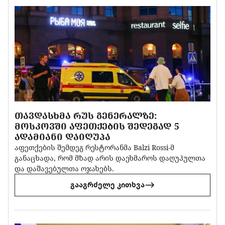
ᲗᲐᲕᲓᲐᲡᲮᲛᲐ ᲠᲣᲡ ᲒᲔᲜᲔᲠᲐᲚᲖᲔ:
ᲛᲝᲡᲙᲝᲕᲨᲘ ᲐᲤᲔᲗᲥᲔᲑᲘᲡ ᲨᲔᲓᲔᲒᲐᲓ 5
ᲐᲓᲐᲛᲘᲐᲜᲘ ᲓᲐᲘᲦᲣᲞᲐ
აფეთქების შემდეგ რესტორანმა Balzi Rossi-მ
განაცხადა, რომ მზად არის დაეხმაროს დაღუპულთა
და დაშავებულთა ოჯახებს.
გააგრძელე კითხვა