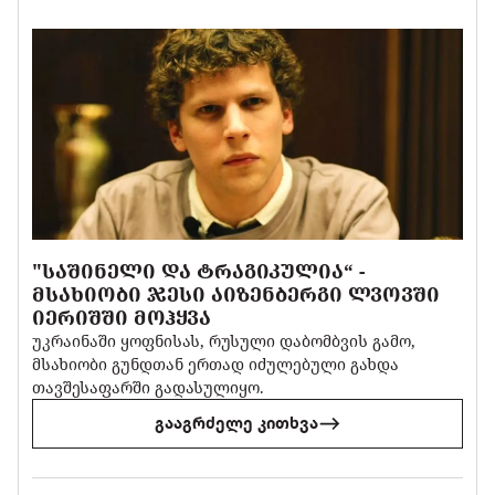
"ᲡᲐᲨᲘᲜᲔᲚᲘ ᲓᲐ ᲢᲠᲐᲒᲘᲙᲣᲚᲘᲐ“ -
ᲛᲡᲐᲮᲘᲝᲑᲘ ᲯᲔᲡᲘ ᲐᲘᲖᲔᲜᲑᲔᲠᲒᲘ ᲚᲕᲝᲕᲨᲘ
ᲘᲔᲠᲘᲨᲨᲘ ᲛᲝᲰᲧᲕᲐ
უკრაინაში ყოფნისას, რუსული დაბომბვის გამო,
მსახიობი გუნდთან ერთად იძულებული გახდა
თავშესაფარში გადასულიყო.
გააგრძელე კითხვა