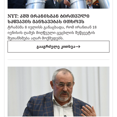
NYT: ᲐᲨᲨ ᲘᲠᲐᲜᲘᲡᲒᲐᲜ ᲑᲘᲠᲗᲕᲣᲚᲘ
ᲡᲐᲬᲕᲐᲕᲘᲡ ᲒᲐᲜᲖᲐᲕᲔᲑᲐᲡ ᲘᲗᲮᲝᲕᲡ
ტრამპმა 8 ივლისს განაცხადა, რომ ირანთან 18
ივნისის ღამეს მიღწეული ცეცხლის შეწყვეტის
შეთანხმება აღარ მოქმედებს.
გააგრძელე კითხვა