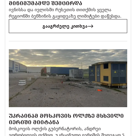
ᲛᲘᲜᲘᲛᲣᲛᲐᲛᲓᲔ ᲨᲔᲛᲪᲘᲠᲓᲐ
ივნისსა და ივლისში რუსეთის თითქმის ყველა
რეგიონში ბენზინის გაყიდვაზე ლიმიტები დაწესდა.
გააგრძელე კითხვა
ᲣᲙᲠᲐᲘᲜᲐᲛ ᲛᲝᲡᲙᲝᲕᲘᲡ ᲝᲚᲥᲖᲔ ᲛᲡᲮᲕᲘᲚᲘ
ᲘᲔᲠᲘᲨᲘ ᲛᲘᲘᲢᲐᲜᲐ
მოსკოვის ოლქის გუბერნატორის, ანდრეი
ვორობიოვის თქმით, უკრაინული იერიშის შედეგად 5