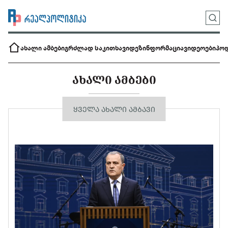
ახალი ამბები
გრძლად საკითხავი
დეზინფორმაცია
ვიდეოები
პოდ
ᲐᲮᲐᲚᲘ ᲐᲛᲑᲔᲑᲘ
ᲧᲕᲔᲚᲐ ᲐᲮᲐᲚᲘ ᲐᲛᲑᲐᲕᲘ