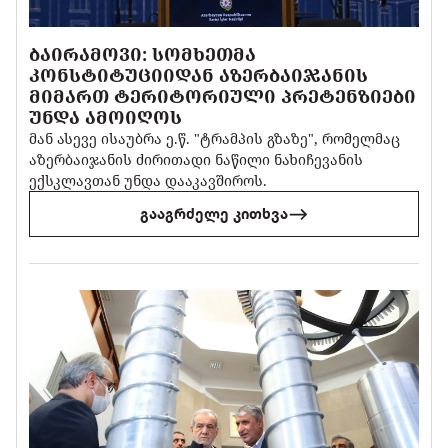
ᲑᲐᲘᲠᲐᲛᲝᲕᲘ: ᲡᲝᲛᲮᲔᲗᲛᲐ
ᲙᲝᲜᲡᲢᲘᲢᲣᲪᲘᲘᲓᲐᲜ ᲐᲖᲔᲠᲑᲐᲘᲯᲐᲜᲘᲡ
ᲛᲘᲛᲐᲠᲗ ᲢᲔᲠᲘᲢᲝᲠᲘᲣᲚᲘ ᲞᲠᲔᲢᲔᲜᲖᲘᲔᲑᲘ
ᲣᲜᲓᲐ ᲐᲛᲝᲘᲦᲝᲡ
მან ასევე ისაუბრა ე.წ. "ტრამპის გზაზე", რომელმაც
აზერბაიჯანის ძირითადი ნაწილი ნახიჩევანის
ექსკლავთან უნდა დააკავშიროს.
გააგრძელე კითხვა