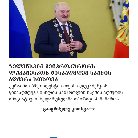
ᲖᲔᲚᲔᲜᲡᲙᲘᲛ ᲒᲔᲜᲞᲠᲝᲙᲣᲠᲝᲠᲡ
ᲚᲣᲙᲐᲨᲔᲜᲙᲝᲡ ᲬᲘᲜᲐᲐᲦᲛᲓᲔᲒ ᲡᲐᲥᲛᲘᲡ
ᲐᲦᲫᲕᲠᲐ ᲡᲗᲮᲝᲕᲐ
უკრაინის პრეზიდენტის ოფისს ლუკაშენკოს
წინააღმდეგ სისხლის სამართლის საქმის აღძვრის
ინიციატივით ბელარუსულმა ოპოზიციამ მიმართა.
გააგრძელე კითხვა