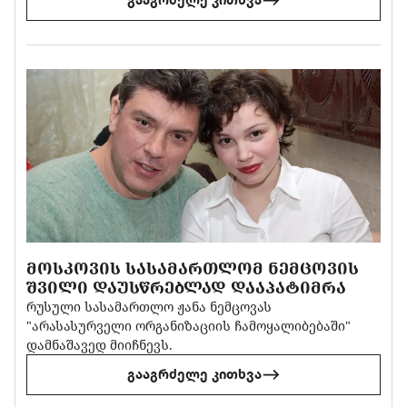
ᲛᲝᲡᲙᲝᲕᲘᲡ ᲡᲐᲡᲐᲛᲐᲠᲗᲚᲝᲛ ᲜᲔᲛᲪᲝᲕᲘᲡ
ᲨᲕᲘᲚᲘ ᲓᲐᲣᲡᲬᲠᲔᲑᲚᲐᲓ ᲓᲐᲐᲞᲐᲢᲘᲛᲠᲐ
რუსული სასამართლო ჟანა ნემცოვას
"არასასურველი ორგანიზაციის ჩამოყალიბებაში"
დამნაშავედ მიიჩნევს.
გააგრძელე კითხვა