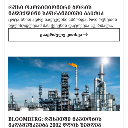
ᲠᲣᲡᲘ ᲝᲞᲝᲖᲘᲪᲘᲝᲜᲔᲠᲘ ᲑᲝᲠᲘᲡ
ᲜᲐᲓᲔᲟᲓᲘᲜᲘ ᲡᲐᲤᲠᲐᲜᲒᲔᲗᲨᲘ ᲒᲐᲘᲥᲪᲐ
ცოტა ხნით ადრე ნადეჟდინი ამბობდა, რომ რუსეთის
ხელისუფლებამ მას ქვეყნის დატოვება აუკრძალა.
გააგრძელე კითხვა
BLOOMBERG: ᲠᲣᲡᲔᲗᲨᲘ ᲜᲐᲕᲗᲝᲑᲘᲡ
ᲒᲐᲓᲐᲛᲣᲨᲐᲕᲔᲑᲐ 2002 ᲬᲚᲘᲡ ᲨᲔᲛᲓᲔᲒ