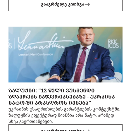
გააგრძელე კითხვა
ᲖᲐᲚᲣᲟᲜᲘ: "12 ᲬᲔᲚᲘ ᲕᲣᲡᲛᲔᲜᲓᲘ
ᲖᲦᲐᲞᲠᲔᲑᲡ ᲒᲐᲬᲔᲕᲠᲘᲐᲜᲔᲑᲐᲖᲔ - ᲣᲙᲠᲐᲘᲜᲐ
ᲜᲐᲢᲝ-ᲨᲘ ᲐᲠᲐᲡᲓᲠᲝᲡ ᲘᲥᲜᲔᲑᲐ"
უკრაინის უსაფრთხოების გარანტიების კონტექსტში,
ზალუჟნის ეფექტურად მიაჩნია არა ნატო, არამედ
სხვა გაერთიანებები.
გააგრძელე კითხვა