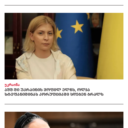
უკრაინა
ᲐᲨᲨ-ᲨᲘ ᲣᲙᲠᲐᲘᲜᲘᲡ ᲧᲝᲤᲘᲚ ᲔᲚᲩᲡ, ᲝᲚᲰᲐ
ᲡᲢᲔᲤᲐᲜᲘᲨᲘᲜᲐᲡ ᲙᲝᲠᲣᲤᲪᲘᲐᲨᲘ ᲡᲓᲔᲑᲔᲜ ᲑᲠᲐᲚᲡ