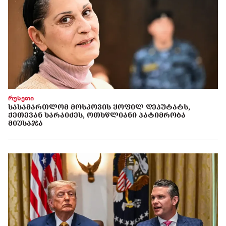
რუსეთი
ᲡᲐᲡᲐᲛᲐᲠᲗᲚᲝᲛ ᲛᲝᲡᲙᲝᲕᲘᲡ ᲧᲝᲤᲘᲚ ᲓᲔᲞᲣᲢᲐᲢᲡ,
ᲥᲔᲗᲔᲕᲐᲜ ᲮᲐᲠᲐᲘᲫᲔᲡ, ᲝᲗᲮᲬᲚᲘᲐᲜᲘ ᲞᲐᲢᲘᲛᲠᲝᲑᲐ
ᲛᲘᲣᲡᲐᲯᲐ