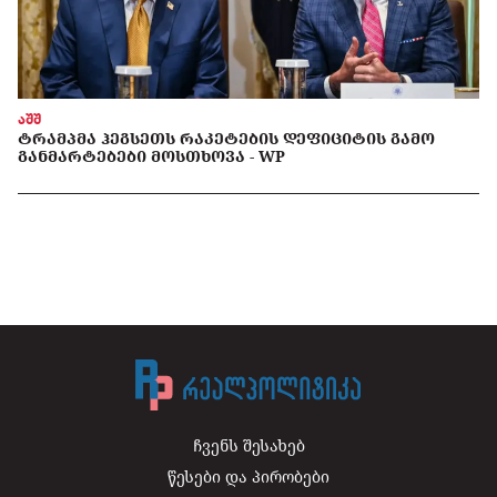
აშშ
ᲢᲠᲐᲛᲞᲛᲐ ᲰᲔᲒᲡᲔᲗᲡ ᲠᲐᲙᲔᲢᲔᲑᲘᲡ ᲓᲔᲤᲘᲪᲘᲢᲘᲡ ᲒᲐᲛᲝ
ᲒᲐᲜᲛᲐᲠᲢᲔᲑᲔᲑᲘ ᲛᲝᲡᲗᲮᲝᲕᲐ - WP
ჩვენს შესახებ
წესები და პირობები