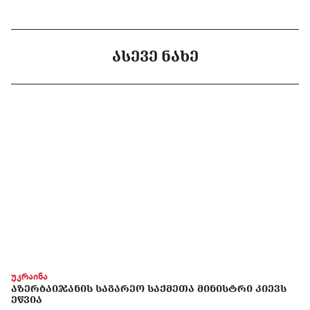
ᲐᲡᲔᲕᲔ ᲜᲐᲮᲔ
უკრაინა
ᲐᲖᲔᲠᲑᲐᲘᲯᲐᲜᲘᲡ ᲡᲐᲒᲐᲠᲔᲝ ᲡᲐᲥᲛᲔᲗᲐ ᲛᲘᲜᲘᲡᲢᲠᲘ ᲙᲘᲔᲕᲡ
ᲔᲬᲕᲘᲐ