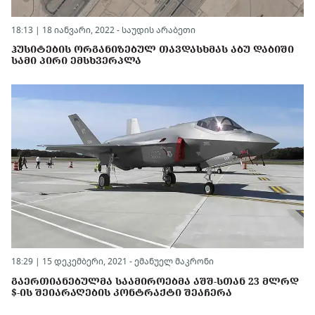
18:13 | 18 იანვარი, 2022 -
საუდის არაბეთი
ᲰᲣᲡᲘᲢᲔᲑᲘᲡ ᲝᲠᲒᲐᲜᲘᲖᲔᲑᲣᲚ ᲗᲐᲕᲓᲐᲡᲮᲛᲐᲡ ᲐᲑᲣ ᲓᲐᲑᲘᲨᲘ
ᲡᲐᲛᲘ ᲞᲘᲠᲘ ᲔᲛᲡᲮᲕᲔᲠᲞᲚᲐ
18:29 | 15 დეკემბერი, 2021 -
ემანუელ მაკრონი
ᲒᲐᲔᲠᲗᲘᲐᲜᲔᲑᲣᲚᲛᲐ ᲡᲐᲐᲛᲘᲠᲝᲔᲑᲛᲐ ᲐᲨᲨ-ᲡᲗᲐᲜ 23 ᲛᲚᲠᲓ
$-ᲘᲡ ᲨᲔᲘᲐᲠᲐᲦᲔᲑᲘᲡ ᲙᲝᲜᲢᲠᲐᲥᲢᲘ ᲨᲔᲐᲩᲔᲠᲐ