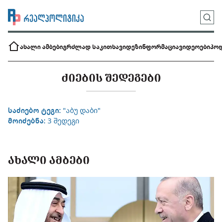
ახალი ამბები
გრძლად საკითხავი
დეზინფორმაცია
ვიდეოები
პოდ
ᲫᲘᲔᲑᲘᲡ ᲨᲔᲓᲔᲒᲔᲑᲘ
საძიებო ტეგი:
"აბუ დაბი"
მოიძებნა:
3 შედეგი
ᲐᲮᲐᲚᲘ ᲐᲛᲑᲔᲑᲘ