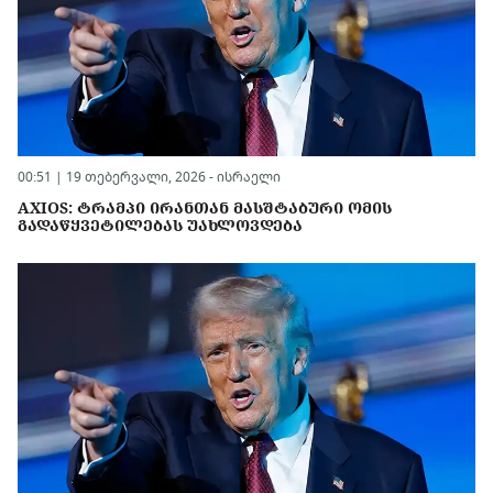
00:51 | 19 თებერვალი, 2026 -
ისრაელი
AXIOS: ᲢᲠᲐᲛᲞᲘ ᲘᲠᲐᲜᲗᲐᲜ ᲛᲐᲡᲨᲢᲐᲑᲣᲠᲘ ᲝᲛᲘᲡ
ᲒᲐᲓᲐᲬᲧᲕᲔᲢᲘᲚᲔᲑᲐᲡ ᲣᲐᲮᲚᲝᲕᲓᲔᲑᲐ