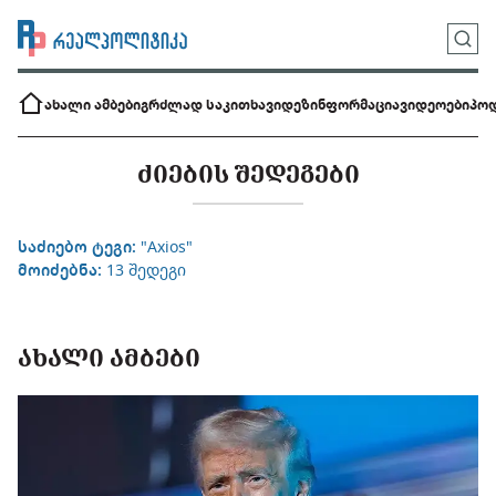
ახალი ამბები
გრძლად საკითხავი
დეზინფორმაცია
ვიდეოები
პოდ
ᲫᲘᲔᲑᲘᲡ ᲨᲔᲓᲔᲒᲔᲑᲘ
საძიებო ტეგი:
"Axios"
მოიძებნა:
13 შედეგი
ᲐᲮᲐᲚᲘ ᲐᲛᲑᲔᲑᲘ