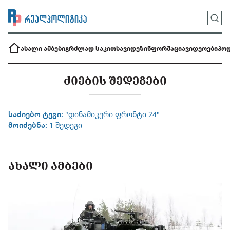
ახალი ამბები
გრძლად საკითხავი
დეზინფორმაცია
ვიდეოები
პოდ
ᲫᲘᲔᲑᲘᲡ ᲨᲔᲓᲔᲒᲔᲑᲘ
საძიებო ტეგი:
"დინამიკური ფრონტი 24"
მოიძებნა:
1 შედეგი
ᲐᲮᲐᲚᲘ ᲐᲛᲑᲔᲑᲘ