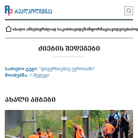
ახალი ამბები
გრძლად საკითხავი
დეზინფორმაცია
ვიდეოები
პოდ
ᲫᲘᲔᲑᲘᲡ ᲨᲔᲓᲔᲒᲔᲑᲘ
საძიებო ტეგი:
"დივერსიებიე ევროპაში"
მოიძებნა:
1 შედეგი
ᲐᲮᲐᲚᲘ ᲐᲛᲑᲔᲑᲘ