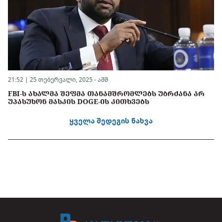
21:52 | 25 თებერვალი, 2025 -
აშშ
FBI-Ს ᲐᲮᲐᲚᲛᲐ ᲨᲔᲤᲛᲐ ᲗᲐᲜᲐᲛᲨᲠᲝᲛᲚᲔᲑᲡ ᲣᲑᲠᲫᲐᲜᲐ ᲐᲠ
ᲣᲞᲐᲡᲣᲮᲝᲜ ᲛᲐᲡᲙᲘᲡ DOGE-ᲘᲡ ᲙᲘᲗᲮᲕᲔᲑᲡ
ყველა შედეგის ნახვა