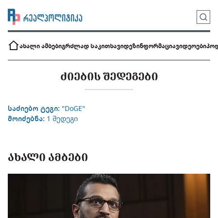
ახალი ამბები
გრძლად საკითხავი
დეზინფორმაცია
ვიდეოები
პოდ
ᲫᲘᲔᲑᲘᲡ ᲨᲔᲓᲔᲒᲔᲑᲘ
საძიებო ტეგი:
"DoGE"
მოიძებნა:
1 შედეგი
ᲐᲮᲐᲚᲘ ᲐᲛᲑᲔᲑᲘ