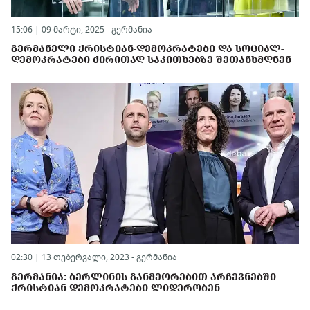
15:06 | 09 მარტი, 2025 -
გერმანია
ᲒᲔᲠᲛᲐᲜᲔᲚᲘ ᲥᲠᲘᲡᲢᲘᲐᲜ-ᲓᲔᲛᲝᲙᲠᲐᲢᲔᲑᲘ ᲓᲐ ᲡᲝᲪᲘᲐᲚ-
ᲓᲔᲛᲝᲙᲠᲐᲢᲔᲑᲘ ᲫᲘᲠᲘᲗᲐᲓ ᲡᲐᲙᲘᲗᲮᲔᲑᲖᲔ ᲨᲔᲗᲐᲜᲮᲛᲓᲜᲔᲜ
02:30 | 13 თებერვალი, 2023 -
გერმანია
ᲒᲔᲠᲛᲐᲜᲘᲐ: ᲑᲔᲠᲚᲘᲜᲘᲡ ᲒᲐᲜᲛᲔᲝᲠᲔᲑᲘᲗ ᲐᲠᲩᲔᲕᲜᲔᲑᲨᲘ
ᲥᲠᲘᲡᲢᲘᲐᲜ-ᲓᲔᲛᲝᲙᲠᲐᲢᲔᲑᲘ ᲚᲘᲓᲔᲠᲝᲑᲔᲜ