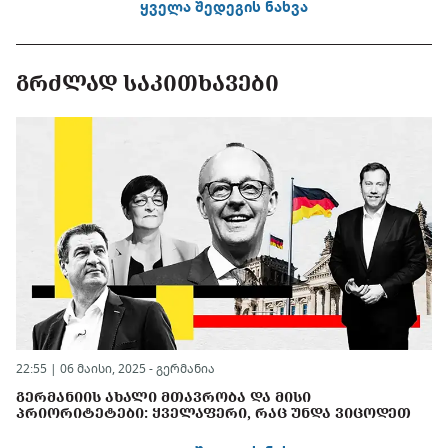
ყველა შედეგის ნახვა
ᲒᲠᲫᲚᲐᲓ ᲡᲐᲙᲘᲗᲮᲐᲕᲔᲑᲘ
22:55 | 06 მაისი, 2025 -
გერმანია
ᲒᲔᲠᲛᲐᲜᲘᲘᲡ ᲐᲮᲐᲚᲘ ᲛᲗᲐᲕᲠᲝᲑᲐ ᲓᲐ ᲛᲘᲡᲘ
ᲞᲠᲘᲝᲠᲘᲢᲔᲢᲔᲑᲘ: ᲧᲕᲔᲚᲐᲤᲔᲠᲘ, ᲠᲐᲪ ᲣᲜᲓᲐ ᲕᲘᲪᲝᲓᲔᲗ