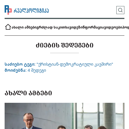
ახალი ამბები
გრძლად საკითხავი
დეზინფორმაცია
ვიდეოები
პოდ
ᲫᲘᲔᲑᲘᲡ ᲨᲔᲓᲔᲒᲔᲑᲘ
საძიებო ტეგი:
"ქრისტიან-დემოკრატიული კავშირი"
მოიძებნა:
4 შედეგი
ᲐᲮᲐᲚᲘ ᲐᲛᲑᲔᲑᲘ