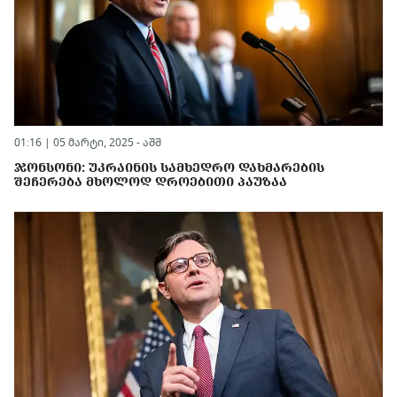
01:16 | 05 მარტი, 2025 -
აშშ
ᲯᲝᲜᲡᲝᲜᲘ: ᲣᲙᲠᲐᲘᲜᲘᲡ ᲡᲐᲛᲮᲔᲓᲠᲝ ᲓᲐᲮᲛᲐᲠᲔᲑᲘᲡ
ᲨᲔᲩᲔᲠᲔᲑᲐ ᲛᲮᲝᲚᲝᲓ ᲓᲠᲝᲔᲑᲘᲗᲘ ᲞᲐᲣᲖᲐᲐ