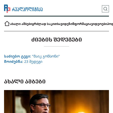
ახალი ამბები
გრძლად საკითხავი
დეზინფორმაცია
ვიდეოები
პოდ
ᲫᲘᲔᲑᲘᲡ ᲨᲔᲓᲔᲒᲔᲑᲘ
საძიებო ტეგი:
"მაიკ ჯონსონი"
მოიძებნა:
23 შედეგი
ᲐᲮᲐᲚᲘ ᲐᲛᲑᲔᲑᲘ