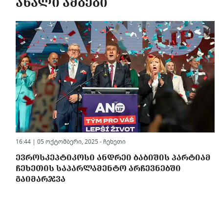
ᲐᲮᲐᲚᲘ ᲐᲛᲑᲔᲑᲘ
16:44 | 05 ოქტომბერი, 2025 -
ჩეხეთი
ᲔᲕᲠᲝᲡᲙᲔᲞᲢᲘᲙᲝᲡᲘ ᲐᲜᲓᲠᲔᲘ ᲑᲐᲑᲘᲨᲘᲡ ᲞᲐᲠᲢᲘᲐᲛ
ᲩᲔᲮᲔᲗᲘᲡ ᲡᲐᲞᲐᲠᲚᲐᲛᲔᲜᲢᲝ ᲐᲠᲩᲔᲕᲜᲔᲑᲨᲘ
ᲒᲐᲘᲛᲐᲠᲯᲕᲐ