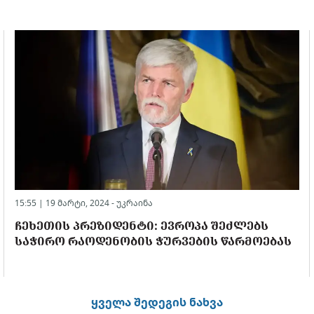
15:55 | 19 მარტი, 2024 -
უკრაინა
ᲩᲔᲮᲔᲗᲘᲡ ᲞᲠᲔᲖᲘᲓᲔᲜᲢᲘ: ᲔᲕᲠᲝᲞᲐ ᲨᲔᲫᲚᲔᲑᲡ
ᲡᲐᲭᲘᲠᲝ ᲠᲐᲝᲓᲔᲜᲝᲑᲘᲡ ᲭᲣᲠᲕᲔᲑᲘᲡ ᲬᲐᲠᲛᲝᲔᲑᲐᲡ
ყველა შედეგის ნახვა