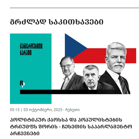
ᲒᲠᲫᲚᲐᲓ ᲡᲐᲙᲘᲗᲮᲐᲕᲔᲑᲘ
05:13 | 03 ოქტომბერი, 2025 -
ჩეხეთი
ᲞᲝᲚᲘᲢᲘᲙᲣᲠ ᲥᲐᲝᲡᲡᲐ ᲓᲐ ᲞᲝᲞᲣᲚᲘᲡᲢᲔᲑᲘᲡ
ᲢᲠᲘᲣᲛᲤᲡ ᲨᲝᲠᲘᲡ - ᲩᲔᲮᲔᲗᲘᲡ ᲡᲐᲞᲐᲠᲚᲐᲛᲔᲜᲢᲝ
ᲐᲠᲩᲔᲕᲜᲔᲑᲘ