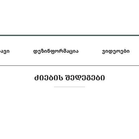
ავი
დეზინფორმაცია
ვიდეოები
ᲫᲘᲔᲑᲘᲡ ᲨᲔᲓᲔᲒᲔᲑᲘ