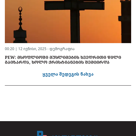
00:20 | 12 ივნისი, 2025 -
დემოგრაფია
PEW: ᲛᲡᲝᲤᲚᲘᲝᲨᲘ ᲛᲣᲡᲚᲘᲛᲔᲑᲘᲡ ᲮᲕᲔᲓᲠᲘᲗᲘ ᲬᲘᲚᲘ
ᲒᲐᲘᲖᲐᲠᲓᲐ, ᲮᲝᲚᲝ ᲥᲠᲘᲡᲢᲘᲐᲜᲔᲑᲘᲡ ᲨᲔᲛᲪᲘᲠᲓᲐ
ყველა შედეგის ნახვა