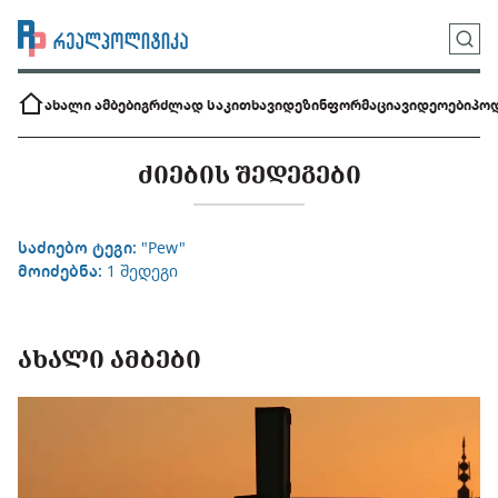
ახალი ამბები
გრძლად საკითხავი
დეზინფორმაცია
ვიდეოები
პოდ
ᲫᲘᲔᲑᲘᲡ ᲨᲔᲓᲔᲒᲔᲑᲘ
საძიებო ტეგი:
"Pew"
მოიძებნა:
1 შედეგი
ᲐᲮᲐᲚᲘ ᲐᲛᲑᲔᲑᲘ