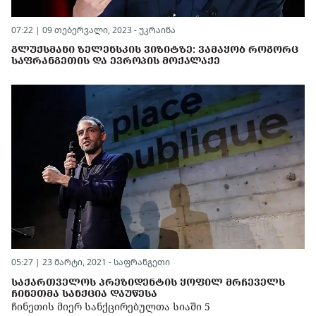
07:22 | 09 თებერვალი, 2023 -
უკრაინა
ᲒᲚᲣᲥᲡᲛᲐᲜᲘ ᲖᲔᲚᲔᲜᲡᲙᲘᲡ ᲕᲘᲖᲘᲢᲖᲔ: ᲕᲐᲛᲐᲧᲝᲑ ᲠᲝᲒᲝᲠᲪ
ᲡᲐᲤᲠᲐᲜᲒᲔᲗᲘᲡ ᲓᲐ ᲔᲕᲠᲝᲞᲘᲡ ᲛᲝᲥᲐᲚᲐᲥᲔ
05:27 | 23 მარტი, 2021 -
საფრანგეთი
ᲡᲐᲥᲐᲠᲗᲕᲔᲚᲝᲡ ᲞᲠᲔᲖᲘᲓᲔᲜᲢᲘᲡ ᲧᲝᲤᲘᲚ ᲛᲠᲩᲔᲕᲔᲚᲡ
ᲩᲘᲜᲔᲗᲛᲐ ᲡᲐᲜᲥᲪᲘᲐ ᲓᲐᲣᲬᲔᲡᲐ
ჩინეთის მიერ სანქცირებულთა სიაში 5