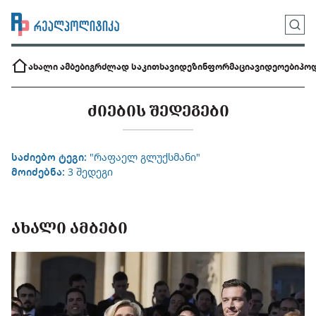
ახალი ამბები
გრძლად საკითხავი
დეზინფორმაცია
ვიდეოები
პოდ
ᲫᲘᲔᲑᲘᲡ ᲨᲔᲓᲔᲒᲔᲑᲘ
საძიებო ტეგი:
"რაფაელ გლუქსმანი"
მოიძებნა:
3 შედეგი
ᲐᲮᲐᲚᲘ ᲐᲛᲑᲔᲑᲘ