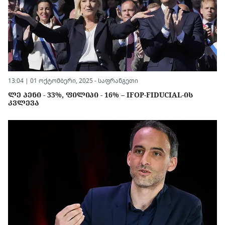
13:04 | 01 ოქტომბერი, 2025 -
საფრანგეთი
ᲚᲔ ᲞᲔᲜᲘ - 33%, ᲤᲘᲚᲘᲞᲘ - 16% – IFOP-FIDUCIAL-ᲘᲡ
ᲙᲕᲚᲔᲕᲐ