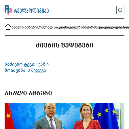
ახალი ამბები
გრძლად საკითხავი
დეზინფორმაცია
ვიდეოები
პოდ
ᲫᲘᲔᲑᲘᲡ ᲨᲔᲓᲔᲒᲔᲑᲘ
საძიებო ტეგი:
"ვან ი"
მოიძებნა:
3 შედეგი
ᲐᲮᲐᲚᲘ ᲐᲛᲑᲔᲑᲘ