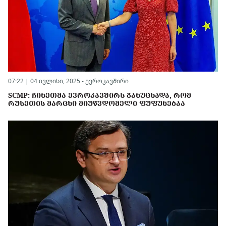
07:22 | 04 ივლისი, 2025 -
ევროკავშირი
SCMP: ᲩᲘᲜᲔᲗᲛᲐ ᲔᲕᲠᲝᲙᲐᲕᲨᲘᲠᲡ ᲒᲐᲜᲣᲪᲮᲐᲓᲐ, ᲠᲝᲛ
ᲠᲣᲡᲔᲗᲘᲡ ᲛᲐᲠᲪᲮᲘ ᲛᲘᲣᲬᲕᲓᲝᲛᲔᲚᲘ ᲤᲣᲤᲣᲜᲔᲑᲐᲐ