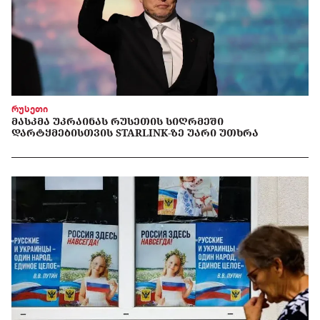
რუსეთი
ᲛᲐᲡᲙᲛᲐ ᲣᲙᲠᲐᲘᲜᲐᲡ ᲠᲣᲡᲔᲗᲘᲡ ᲡᲘᲦᲠᲛᲔᲨᲘ
ᲓᲐᲠᲢᲧᲛᲔᲑᲘᲡᲗᲕᲘᲡ STARLINK-ᲖᲔ ᲣᲐᲠᲘ ᲣᲗᲮᲠᲐ