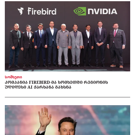
სომხეთი
ᲙᲝᲛᲞᲐᲜᲘᲐ FIREBIRD-ᲛᲐ ᲡᲝᲛᲮᲔᲗᲨᲘ ᲠᲔᲒᲘᲝᲜᲘᲡ
ᲣᲓᲘᲓᲔᲡᲘ AI ᲥᲐᲠᲮᲐᲜᲐ ᲒᲐᲮᲡᲜᲐ