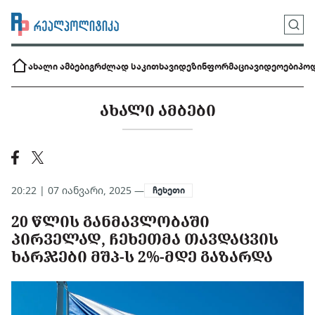
ახალი ამბები
გრძლად საკითხავი
დეზინფორმაცია
ვიდეოები
პოდ
ᲐᲮᲐᲚᲘ ᲐᲛᲑᲔᲑᲘ
20:22 | 07 იანვარი, 2025 —
ჩეხეთი
20 ᲬᲚᲘᲡ ᲒᲐᲜᲛᲐᲕᲚᲝᲑᲐᲨᲘ
ᲞᲘᲠᲕᲔᲚᲐᲓ, ᲩᲔᲮᲔᲗᲛᲐ ᲗᲐᲕᲓᲐᲪᲕᲘᲡ
ᲮᲐᲠᲯᲔᲑᲘ ᲛᲨᲞ-Ს 2%-ᲛᲓᲔ ᲒᲐᲖᲐᲠᲓᲐ