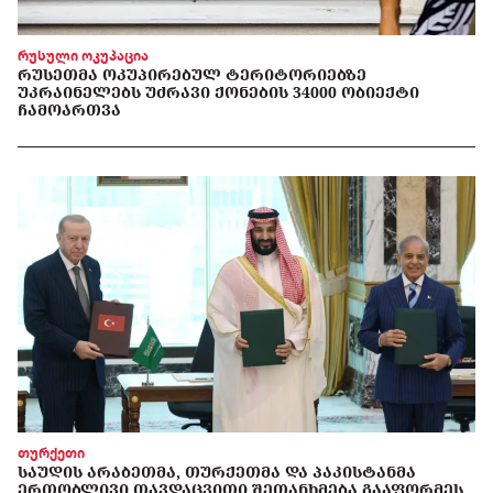
რუსული ოკუპაცია
ᲠᲣᲡᲔᲗᲛᲐ ᲝᲙᲣᲞᲘᲠᲔᲑᲣᲚ ᲢᲔᲠᲘᲢᲝᲠᲘᲔᲑᲖᲔ
ᲣᲙᲠᲐᲘᲜᲔᲚᲔᲑᲡ ᲣᲫᲠᲐᲕᲘ ᲥᲝᲜᲔᲑᲘᲡ 34000 ᲝᲑᲘᲔᲥᲢᲘ
ᲩᲐᲛᲝᲐᲠᲗᲕᲐ
თურქეთი
ᲡᲐᲣᲓᲘᲡ ᲐᲠᲐᲑᲔᲗᲛᲐ, ᲗᲣᲠᲥᲔᲗᲛᲐ ᲓᲐ ᲞᲐᲙᲘᲡᲢᲐᲜᲛᲐ
ᲔᲠᲗᲝᲑᲚᲘᲕᲘ ᲗᲐᲕᲓᲐᲪᲕᲘᲗᲘ ᲨᲔᲗᲐᲜᲮᲛᲔᲑᲐ ᲒᲐᲐᲤᲝᲠᲛᲔᲡ