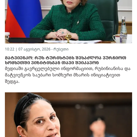
10:22 | 07 აგვისტო, 2026 -
რუსეთი
ᲛᲐᲢᲕᲘᲔᲜᲙᲝ: ᲠᲣᲡ ᲢᲣᲠᲘᲡᲢᲔᲑᲡ ᲨᲔᲡᲐᲫᲚᲝᲐ ᲕᲣᲠᲩᲘᲝᲗ
ᲡᲝᲛᲮᲔᲗᲨᲘ ᲕᲘᲖᲘᲢᲘᲡᲒᲐᲜ ᲗᲐᲕᲘ ᲨᲔᲘᲙᲐᲕᲝᲜ
მედიაში გავრცელებული ინფორმაციით, რუბინიანისა და
მატვიენკოს საუბარი სომხური მხარის ინიციატივით
შედგა.