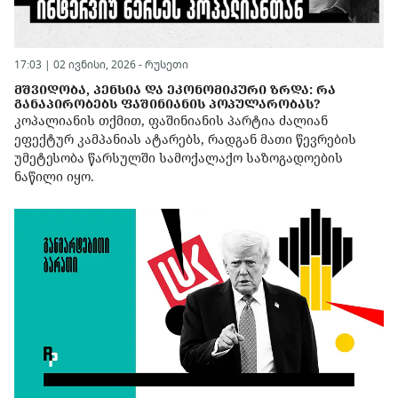
17:03 | 02 ივნისი, 2026 -
რუსეთი
ᲛᲨᲕᲘᲓᲝᲑᲐ, ᲞᲔᲜᲡᲘᲐ ᲓᲐ ᲔᲙᲝᲜᲝᲛᲘᲙᲣᲠᲘ ᲖᲠᲓᲐ: ᲠᲐ
ᲒᲐᲜᲐᲞᲘᲠᲝᲑᲔᲑᲡ ᲤᲐᲨᲘᲜᲘᲐᲜᲘᲡ ᲞᲝᲞᲣᲚᲐᲠᲝᲑᲐᲡ?
კოპალიანის თქმით, ფაშინიანის პარტია ძალიან
ეფექტურ კამპანიას ატარებს, რადგან მათი წევრების
უმეტესობა წარსულში სამოქალაქო საზოგადოების
ნაწილი იყო.