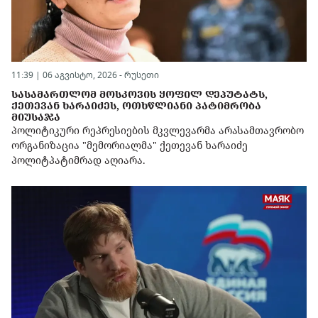
11:39 | 06 აგვისტო, 2026 -
რუსეთი
ᲡᲐᲡᲐᲛᲐᲠᲗᲚᲝᲛ ᲛᲝᲡᲙᲝᲕᲘᲡ ᲧᲝᲤᲘᲚ ᲓᲔᲞᲣᲢᲐᲢᲡ,
ᲥᲔᲗᲔᲕᲐᲜ ᲮᲐᲠᲐᲘᲫᲔᲡ, ᲝᲗᲮᲬᲚᲘᲐᲜᲘ ᲞᲐᲢᲘᲛᲠᲝᲑᲐ
ᲛᲘᲣᲡᲐᲯᲐ
პოლიტიკური რეპრესიების მკვლევარმა არასამთავრობო
ორგანიზაცია "მემორიალმა" ქეთევან ხარაიძე
პოლიტპატიმრად აღიარა.