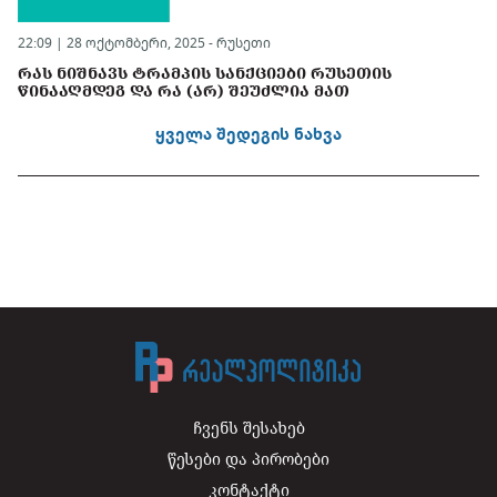
22:09 | 28 ოქტომბერი, 2025 -
რუსეთი
ᲠᲐᲡ ᲜᲘᲨᲜᲐᲕᲡ ᲢᲠᲐᲛᲞᲘᲡ ᲡᲐᲜᲥᲪᲘᲔᲑᲘ ᲠᲣᲡᲔᲗᲘᲡ
ᲬᲘᲜᲐᲐᲦᲛᲓᲔᲒ ᲓᲐ ᲠᲐ (ᲐᲠ) ᲨᲔᲣᲫᲚᲘᲐ ᲛᲐᲗ
ყველა შედეგის ნახვა
ჩვენს შესახებ
წესები და პირობები
კონტაქტი