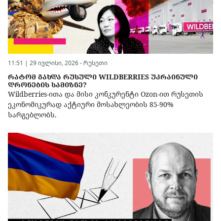
11:51 | 29 ივლისი, 2026 -
რუსეთი
ᲠᲐᲢᲝᲛ ᲒᲐᲮᲓᲐ ᲠᲣᲡᲣᲚᲘ WILDBERRIES ᲣᲙᲠᲐᲘᲜᲣᲚᲘ
ᲓᲠᲝᲜᲔᲑᲘᲡ ᲡᲐᲛᲘᲖᲜᲔ?
Wildberries-ითა და მისი კონკურენტი Ozon-ით რუსეთის
ეკონომიკურად აქტიური მოსახლეობის 85-90%
სარგებლობს.