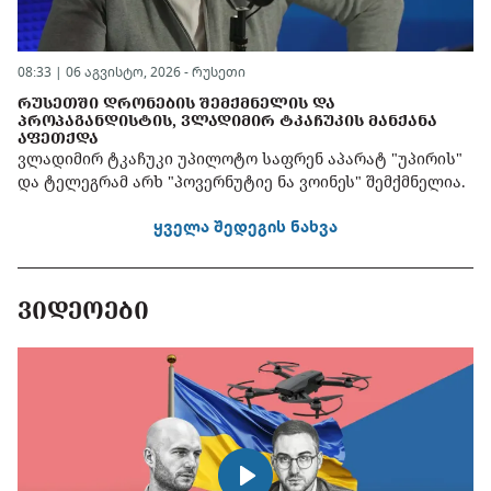
08:33 | 06 აგვისტო, 2026 -
რუსეთი
ᲠᲣᲡᲔᲗᲨᲘ ᲓᲠᲝᲜᲔᲑᲘᲡ ᲨᲔᲛᲥᲛᲜᲔᲚᲘᲡ ᲓᲐ
ᲞᲠᲝᲞᲐᲒᲐᲜᲓᲘᲡᲢᲘᲡ, ᲕᲚᲐᲓᲘᲛᲘᲠ ᲢᲙᲐᲩᲣᲙᲘᲡ ᲛᲐᲜᲥᲐᲜᲐ
ᲐᲤᲔᲗᲥᲓᲐ
ვლადიმირ ტკაჩუკი უპილოტო საფრენ აპარატ "უპირის"
და ტელეგრამ არხ "პოვერნუტიე ნა ვოინეს" შემქმნელია.
ყველა შედეგის ნახვა
ᲕᲘᲓᲔᲝᲔᲑᲘ