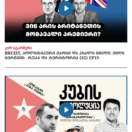
კირ სტარმერი
BREXIT, ᲞᲝᲚᲘᲢᲘᲙᲣᲠᲘ ᲥᲐᲝᲡᲘ ᲓᲐ ᲐᲮᲐᲚᲘ ᲘᲛᲔᲓᲘ: ᲔᲜᲓᲘ
ᲑᲔᲠᲜᲔᲛᲘ - ᲠᲣᲙᲐ ᲓᲐ ᲢᲔᲠᲘᲢᲝᲠᲘᲐ (S2) EP19