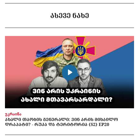
ᲐᲡᲔᲕᲔ ᲜᲐᲮᲔ
უკრაინა
ᲐᲮᲐᲚᲘ ᲗᲐᲝᲑᲘᲡ ᲒᲔᲜᲔᲠᲐᲚᲘ: ᲕᲘᲜ ᲐᲠᲘᲡ ᲛᲘᲮᲐᲘᲚᲝ
ᲓᲠᲐᲞᲐᲢᲘ? - ᲠᲣᲙᲐ ᲓᲐ ᲢᲔᲠᲘᲢᲝᲠᲘᲐ (S2) EP20