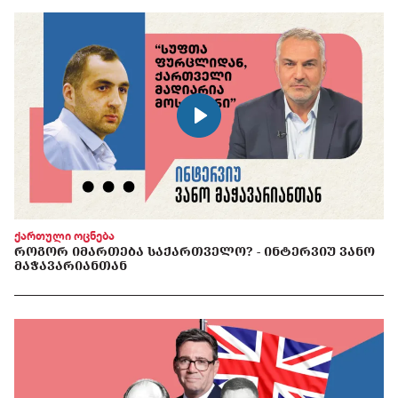
ქართული ოცნება
ᲠᲝᲒᲝᲠ ᲘᲛᲐᲠᲗᲔᲑᲐ ᲡᲐᲥᲐᲠᲗᲕᲔᲚᲝ? - ᲘᲜᲢᲔᲠᲕᲘᲣ ᲕᲐᲜᲝ
ᲛᲐᲭᲐᲕᲐᲠᲘᲐᲜᲗᲐᲜ