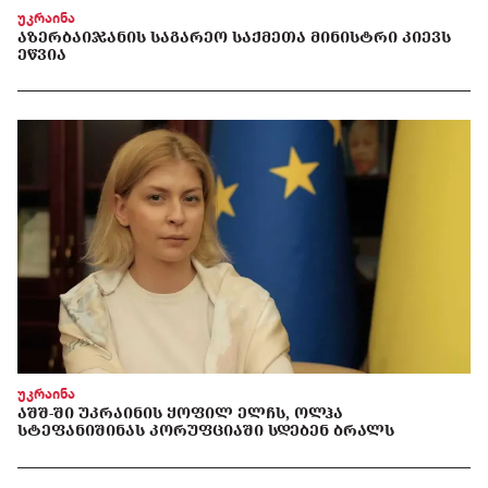
უკრაინა
ᲐᲖᲔᲠᲑᲐᲘᲯᲐᲜᲘᲡ ᲡᲐᲒᲐᲠᲔᲝ ᲡᲐᲥᲛᲔᲗᲐ ᲛᲘᲜᲘᲡᲢᲠᲘ ᲙᲘᲔᲕᲡ
ᲔᲬᲕᲘᲐ
უკრაინა
ᲐᲨᲨ-ᲨᲘ ᲣᲙᲠᲐᲘᲜᲘᲡ ᲧᲝᲤᲘᲚ ᲔᲚᲩᲡ, ᲝᲚᲰᲐ
ᲡᲢᲔᲤᲐᲜᲘᲨᲘᲜᲐᲡ ᲙᲝᲠᲣᲤᲪᲘᲐᲨᲘ ᲡᲓᲔᲑᲔᲜ ᲑᲠᲐᲚᲡ