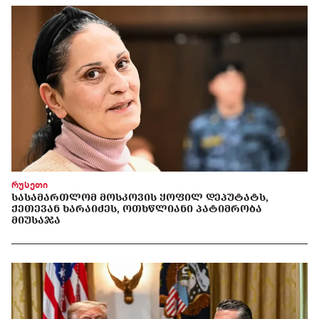
რუსეთი
ᲡᲐᲡᲐᲛᲐᲠᲗᲚᲝᲛ ᲛᲝᲡᲙᲝᲕᲘᲡ ᲧᲝᲤᲘᲚ ᲓᲔᲞᲣᲢᲐᲢᲡ,
ᲥᲔᲗᲔᲕᲐᲜ ᲮᲐᲠᲐᲘᲫᲔᲡ, ᲝᲗᲮᲬᲚᲘᲐᲜᲘ ᲞᲐᲢᲘᲛᲠᲝᲑᲐ
ᲛᲘᲣᲡᲐᲯᲐ