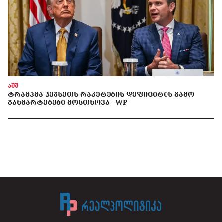
აშშ
ᲢᲠᲐᲛᲞᲛᲐ ᲰᲔᲒᲡᲔᲗᲡ ᲠᲐᲙᲔᲢᲔᲑᲘᲡ ᲓᲔᲤᲘᲪᲘᲢᲘᲡ ᲒᲐᲛᲝ
ᲒᲐᲜᲛᲐᲠᲢᲔᲑᲔᲑᲘ ᲛᲝᲡᲗᲮᲝᲕᲐ - WP