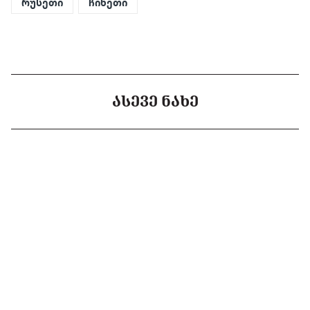
რუსეთი
ჩინეთი
ᲐᲡᲔᲕᲔ ᲜᲐᲮᲔ