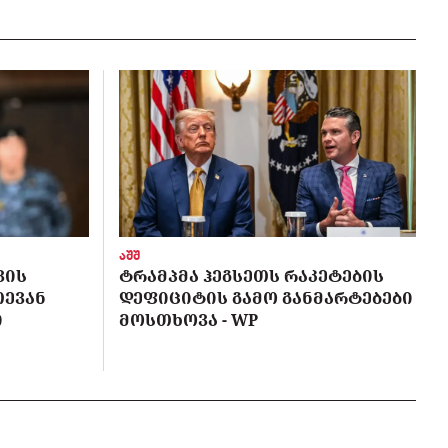
აშშ
ᲕᲘᲡ
ᲢᲠᲐᲛᲞᲛᲐ ᲰᲔᲒᲡᲔᲗᲡ ᲠᲐᲙᲔᲢᲔᲑᲘᲡ
ᲗᲔᲕᲐᲜ
ᲓᲔᲤᲘᲪᲘᲢᲘᲡ ᲒᲐᲛᲝ ᲒᲐᲜᲛᲐᲠᲢᲔᲑᲔᲑᲘ
Ი
ᲛᲝᲡᲗᲮᲝᲕᲐ - WP