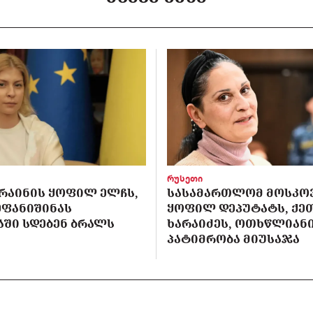
რუსეთი
ᲙᲠᲐᲘᲜᲘᲡ ᲧᲝᲤᲘᲚ ᲔᲚᲩᲡ,
ᲡᲐᲡᲐᲛᲐᲠᲗᲚᲝᲛ ᲛᲝᲡᲙᲝ
ᲔᲤᲐᲜᲘᲨᲘᲜᲐᲡ
ᲧᲝᲤᲘᲚ ᲓᲔᲞᲣᲢᲐᲢᲡ, ᲥᲔ
ᲨᲘ ᲡᲓᲔᲑᲔᲜ ᲑᲠᲐᲚᲡ
ᲮᲐᲠᲐᲘᲫᲔᲡ, ᲝᲗᲮᲬᲚᲘᲐᲜ
ᲞᲐᲢᲘᲛᲠᲝᲑᲐ ᲛᲘᲣᲡᲐᲯᲐ