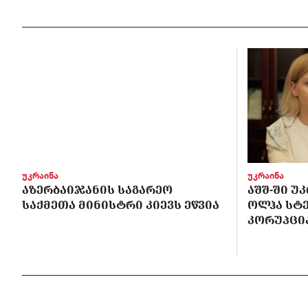
უკრაინა
უკრაინა
ᲐᲖᲔᲠᲑᲐᲘᲯᲐᲜᲘᲡ ᲡᲐᲒᲐᲠᲔᲝ
ᲐᲨᲨ-ᲨᲘ Უ
ᲡᲐᲥᲛᲔᲗᲐ ᲛᲘᲜᲘᲡᲢᲠᲘ ᲙᲘᲔᲕᲡ ᲔᲬᲕᲘᲐ
ᲝᲚᲰᲐ ᲡᲢ
ᲙᲝᲠᲣᲞᲪᲘᲐ