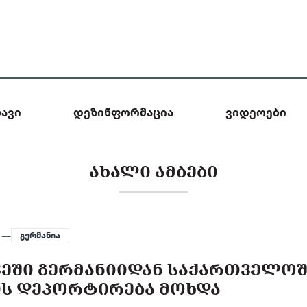
ავი
დეზინფორმაცია
ვიდეოები
ᲐᲮᲐᲚᲘ ᲐᲛᲑᲔᲑᲘ
5 —
გერმანია
ᲗᲕᲔᲨᲘ ᲒᲔᲠᲛᲐᲜᲘᲘᲓᲐᲜ ᲡᲐᲥᲐᲠᲗᲕᲔᲚᲝ
ᲘᲡ ᲓᲔᲞᲝᲠᲢᲘᲠᲔᲑᲐ ᲛᲝᲮᲓᲐ