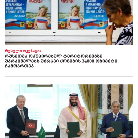
რუსული ოკუპაცია
ᲠᲣᲡᲔᲗᲛᲐ ᲝᲙᲣᲞᲘᲠᲔᲑᲣᲚ ᲢᲔᲠᲘᲢᲝᲠᲘᲔᲑᲖᲔ
ᲣᲙᲠᲐᲘᲜᲔᲚᲔᲑᲡ ᲣᲫᲠᲐᲕᲘ ᲥᲝᲜᲔᲑᲘᲡ 34000 ᲝᲑᲘᲔᲥᲢᲘ
ᲩᲐᲛᲝᲐᲠᲗᲕᲐ