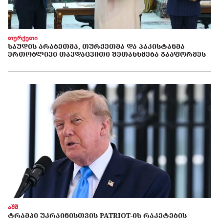
თურქეთი
ᲡᲐᲣᲓᲘᲡ ᲐᲠᲐᲑᲔᲗᲛᲐ, ᲗᲣᲠᲥᲔᲗᲛᲐ ᲓᲐ ᲞᲐᲙᲘᲡᲢᲐᲜᲛᲐ
ᲔᲠᲗᲝᲑᲚᲘᲕᲘ ᲗᲐᲕᲓᲐᲪᲕᲘᲗᲘ ᲨᲔᲗᲐᲜᲮᲛᲔᲑᲐ ᲒᲐᲐᲤᲝᲠᲛᲔᲡ
აშშ
ᲢᲠᲐᲛᲞᲘ ᲣᲙᲠᲐᲘᲜᲘᲡᲗᲕᲘᲡ PATRIOT-ᲘᲡ ᲠᲐᲙᲔᲢᲔᲑᲘᲡ