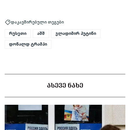
დაკავშირებული თეგები
რუსეთი
აშშ
ვლადიმირ პუტინი
დონალდ ტრამპი
ᲐᲡᲔᲕᲔ ᲜᲐᲮᲔ