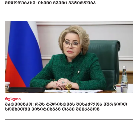
ᲛᲘᲬᲝᲓᲔᲑᲐᲖᲔ: ᲘᲡᲘᲜᲘ ᲩᲕᲔᲜᲪ ᲒᲕᲭᲘᲠᲓᲔᲑᲐ
რუსეთი
ᲛᲐᲢᲕᲘᲔᲜᲙᲝ: ᲠᲣᲡ ᲢᲣᲠᲘᲡᲢᲔᲑᲡ ᲨᲔᲡᲐᲫᲚᲝᲐ ᲕᲣᲠᲩᲘᲝᲗ
ᲡᲝᲛᲮᲔᲗᲨᲘ ᲕᲘᲖᲘᲢᲘᲡᲒᲐᲜ ᲗᲐᲕᲘ ᲨᲔᲘᲙᲐᲕᲝᲜ