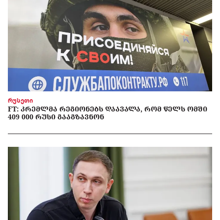
რუსეთი
FT: ᲙᲠᲔᲛᲚᲛᲐ ᲠᲔᲒᲘᲝᲜᲔᲑᲡ ᲓᲐᲐᲕᲐᲚᲐ, ᲠᲝᲛ ᲬᲔᲚᲡ ᲝᲛᲨᲘ
409 000 ᲠᲣᲡᲘ ᲒᲐᲐᲒᲖᲐᲕᲜᲝᲜ