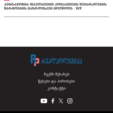
ᲞᲔᲜᲢᲐᲒᲝᲜᲛᲐ ᲗᲐᲕᲓᲐᲪᲕᲘᲗ ᲙᲝᲛᲞᲐᲜᲘᲔᲑᲡ ᲨᲔᲘᲐᲠᲐᲦᲔᲑᲘᲡ
ᲬᲐᲠᲛᲝᲔᲑᲘᲡ ᲒᲐᲖᲠᲓᲘᲡᲙᲔᲜ ᲛᲝᲣᲬᲝᲓᲐ - WP
ჩვენს შესახებ
წესები და პირობები
კონტაქტი