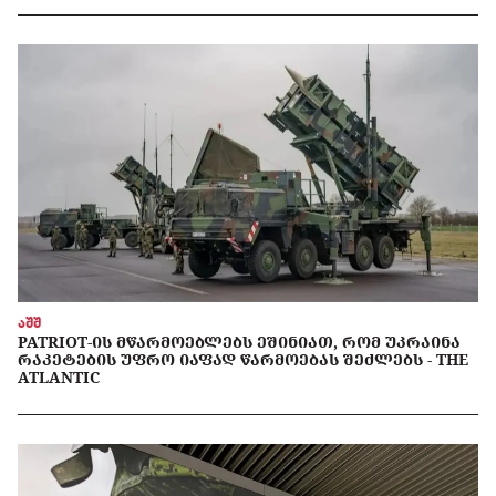
აშშ
PATRIOT-ᲘᲡ ᲛᲬᲐᲠᲛᲝᲔᲑᲚᲔᲑᲡ ᲔᲨᲘᲜᲘᲐᲗ, ᲠᲝᲛ ᲣᲙᲠᲐᲘᲜᲐ
ᲠᲐᲙᲔᲢᲔᲑᲘᲡ ᲣᲤᲠᲝ ᲘᲐᲤᲐᲓ ᲬᲐᲠᲛᲝᲔᲑᲐᲡ ᲨᲔᲫᲚᲔᲑᲡ - THE
ATLANTIC