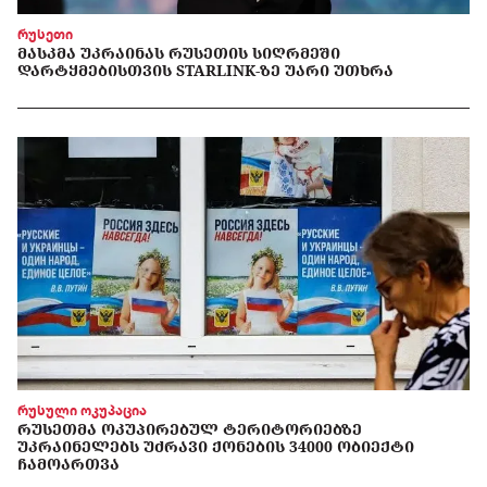
რუსეთი
ᲛᲐᲡᲙᲛᲐ ᲣᲙᲠᲐᲘᲜᲐᲡ ᲠᲣᲡᲔᲗᲘᲡ ᲡᲘᲦᲠᲛᲔᲨᲘ
ᲓᲐᲠᲢᲧᲛᲔᲑᲘᲡᲗᲕᲘᲡ STARLINK-ᲖᲔ ᲣᲐᲠᲘ ᲣᲗᲮᲠᲐ
რუსული ოკუპაცია
ᲠᲣᲡᲔᲗᲛᲐ ᲝᲙᲣᲞᲘᲠᲔᲑᲣᲚ ᲢᲔᲠᲘᲢᲝᲠᲘᲔᲑᲖᲔ
ᲣᲙᲠᲐᲘᲜᲔᲚᲔᲑᲡ ᲣᲫᲠᲐᲕᲘ ᲥᲝᲜᲔᲑᲘᲡ 34000 ᲝᲑᲘᲔᲥᲢᲘ
ᲩᲐᲛᲝᲐᲠᲗᲕᲐ