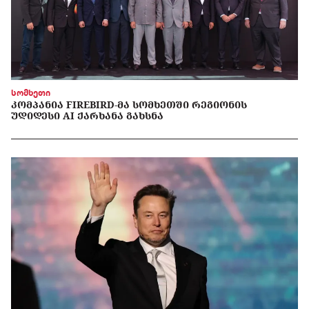
სომხეთი
ᲙᲝᲛᲞᲐᲜᲘᲐ FIREBIRD-ᲛᲐ ᲡᲝᲛᲮᲔᲗᲨᲘ ᲠᲔᲒᲘᲝᲜᲘᲡ
ᲣᲓᲘᲓᲔᲡᲘ AI ᲥᲐᲠᲮᲐᲜᲐ ᲒᲐᲮᲡᲜᲐ