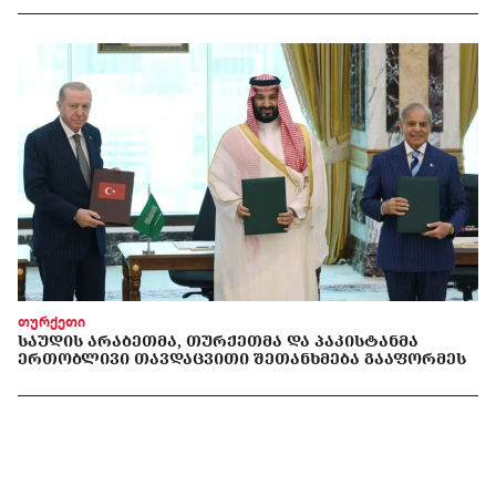
თურქეთი
ᲡᲐᲣᲓᲘᲡ ᲐᲠᲐᲑᲔᲗᲛᲐ, ᲗᲣᲠᲥᲔᲗᲛᲐ ᲓᲐ ᲞᲐᲙᲘᲡᲢᲐᲜᲛᲐ
ᲔᲠᲗᲝᲑᲚᲘᲕᲘ ᲗᲐᲕᲓᲐᲪᲕᲘᲗᲘ ᲨᲔᲗᲐᲜᲮᲛᲔᲑᲐ ᲒᲐᲐᲤᲝᲠᲛᲔᲡ