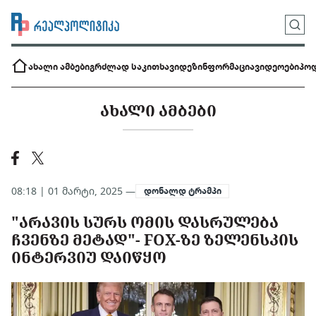
ახალი ამბები
გრძლად საკითხავი
დეზინფორმაცია
ვიდეოები
პოდ
ᲐᲮᲐᲚᲘ ᲐᲛᲑᲔᲑᲘ
08:18 | 01 მარტი, 2025 —
დონალდ ტრამპი
"ᲐᲠᲐᲕᲘᲡ ᲡᲣᲠᲡ ᲝᲛᲘᲡ ᲓᲐᲡᲠᲣᲚᲔᲑᲐ
ᲩᲕᲔᲜᲖᲔ ᲛᲔᲢᲐᲓ"- FOX-ᲖᲔ ᲖᲔᲚᲔᲜᲡᲙᲘᲡ
ᲘᲜᲢᲔᲠᲕᲘᲣ ᲓᲐᲘᲬᲧᲝ