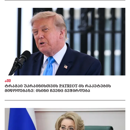
აშშ
ᲢᲠᲐᲛᲞᲘ ᲣᲙᲠᲐᲘᲜᲘᲡᲗᲕᲘᲡ PATRIOT-ᲘᲡ ᲠᲐᲙᲔᲢᲔᲑᲘᲡ
ᲛᲘᲬᲝᲓᲔᲑᲐᲖᲔ: ᲘᲡᲘᲜᲘ ᲩᲕᲔᲜᲪ ᲒᲕᲭᲘᲠᲓᲔᲑᲐ