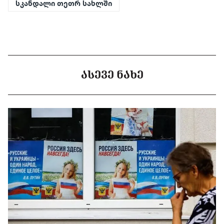
სკანდალი თეთრ სახლში
ᲐᲡᲔᲕᲔ ᲜᲐᲮᲔ