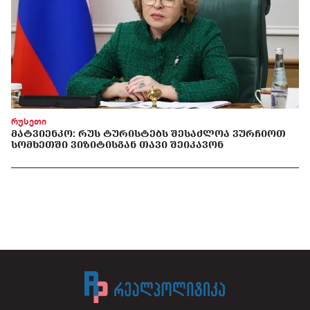
რუსეთი
ᲛᲐᲢᲕᲘᲔᲜᲙᲝ: ᲠᲣᲡ ᲢᲣᲠᲘᲡᲢᲔᲑᲡ ᲨᲔᲡᲐᲫᲚᲝᲐ ᲕᲣᲠᲩᲘᲝᲗ
ᲡᲝᲛᲮᲔᲗᲨᲘ ᲕᲘᲖᲘᲢᲘᲡᲒᲐᲜ ᲗᲐᲕᲘ ᲨᲔᲘᲙᲐᲕᲝᲜ