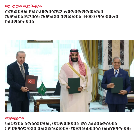
რუსული ოკუპაცია
ᲠᲣᲡᲔᲗᲛᲐ ᲝᲙᲣᲞᲘᲠᲔᲑᲣᲚ ᲢᲔᲠᲘᲢᲝᲠᲘᲔᲑᲖᲔ
ᲣᲙᲠᲐᲘᲜᲔᲚᲔᲑᲡ ᲣᲫᲠᲐᲕᲘ ᲥᲝᲜᲔᲑᲘᲡ 34000 ᲝᲑᲘᲔᲥᲢᲘ
ᲩᲐᲛᲝᲐᲠᲗᲕᲐ
თურქეთი
ᲡᲐᲣᲓᲘᲡ ᲐᲠᲐᲑᲔᲗᲛᲐ, ᲗᲣᲠᲥᲔᲗᲛᲐ ᲓᲐ ᲞᲐᲙᲘᲡᲢᲐᲜᲛᲐ
ᲔᲠᲗᲝᲑᲚᲘᲕᲘ ᲗᲐᲕᲓᲐᲪᲕᲘᲗᲘ ᲨᲔᲗᲐᲜᲮᲛᲔᲑᲐ ᲒᲐᲐᲤᲝᲠᲛᲔᲡ