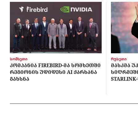
სომხეთი
რუსეთი
ᲙᲝᲛᲞᲐᲜᲘᲐ FIREBIRD-ᲛᲐ ᲡᲝᲛᲮᲔᲗᲨᲘ
ᲛᲐᲡᲙᲛᲐ Უ
ᲠᲔᲒᲘᲝᲜᲘᲡ ᲣᲓᲘᲓᲔᲡᲘ AI ᲥᲐᲠᲮᲐᲜᲐ
ᲡᲘᲦᲠᲛᲔᲨ
ᲒᲐᲮᲡᲜᲐ
STARLINK