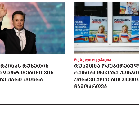
რუსული ოკუპაცია
ᲙᲠᲐᲘᲜᲐᲡ ᲠᲣᲡᲔᲗᲘᲡ
ᲠᲣᲡᲔᲗᲛᲐ ᲝᲙᲣᲞᲘᲠᲔᲑᲣ
Ი ᲓᲐᲠᲢᲧᲛᲔᲑᲘᲡᲗᲕᲘᲡ
ᲢᲔᲠᲘᲢᲝᲠᲘᲔᲑᲖᲔ ᲣᲙᲠᲐᲘ
-ᲖᲔ ᲣᲐᲠᲘ ᲣᲗᲮᲠᲐ
ᲣᲫᲠᲐᲕᲘ ᲥᲝᲜᲔᲑᲘᲡ 34000
ᲩᲐᲛᲝᲐᲠᲗᲕᲐ